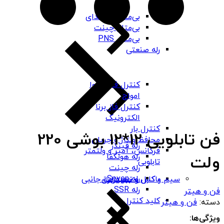
بی‌متال هیوندای
بی‌متال چینت
بی‌متال PNS
رله صنعتی
کنترل فاز شیوا
امواج
کنترل فاز برنا
الکترونیک
کنترل بار
فن تابلویی 12*12 بوشی 220
محافظ ولتاژ و جریان
رله فیندر
فرکانس، آمپر و ولتمتر
رله هونگفا
ولت
تابلویی
رله چینت
رله Seven
باکس و جعبه برق
سیم و کابل و تجهیزات جانبی
رله SSR
فن و هیتر
کلید کنترل
دسته:
فن و هیتر
ویژگی‌ها: