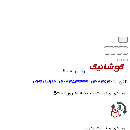
رفتن به بالا
تلفن
02633521691
,
02633539439
,
02691690986
موجودی و قیمت همیشه به روز است!!
موجودی و قیمت به‌روز