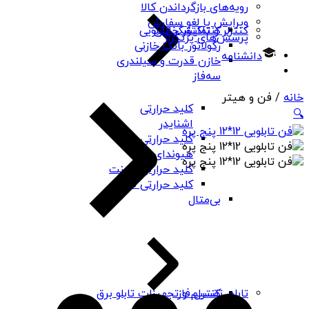
رویه‌های بازگرداندن کالا
ویرایش یا لغو سفارش
کنتاکتور خازنی
کنترلر و نمایشگر تابلویی
پرسش‌های پرتکرار
رگولاتور بانک خازنی
دانشنامه
خازن قدرت و سیلندری
سه‌فاز
خانه
/ فن و هیتر
کلید حرارتی
🔍
اشنایدر
کلید حرارتی
هیوندای
کلید حرارتی چینت
کلید حرارتی PNS
بی‌متال
کنترل فاز
تابلو، تقسیم و تجهیزات تابلو برق