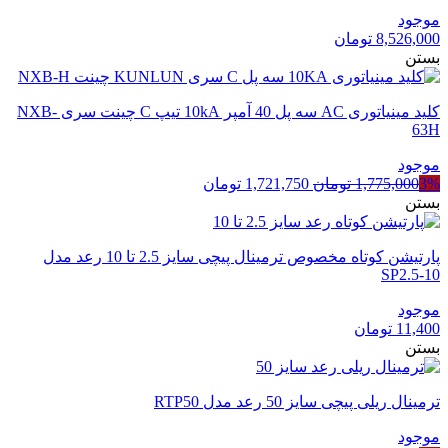
موجود
8,526,000
تومان
بستن
کلید مینیاتوری AC سه پل 40 آمپر 10kA تیپ C چینت سری NXB-
63H
موجود
قیمت
قیمت
3%
1,775,000
تومان
1,721,750
تومان
اصلی
فعلی
بستن
1,775,000 تومان
1,721,750 تومان
بود.
است.
پارتیشن کوتاه مخصوص ترمینال پیچی سایز 2.5 تا 10 رعد مدل
SP2.5-10
موجود
11,400
تومان
بستن
ترمینال ریلی پیچی سایز 50 رعد مدل RTP50
موجود