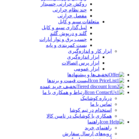
روکش حرارتی چسبدار
چند نظام حرارتی
مفصل حرارتی
متعلقات سیم و کابل
لیبل‌گذاری سیم و کابل
گلند و درپوش گلند
چسب برق و نوار آپارات
بست کمربندی و پایه
ابزار کار و اندازه‌گیری
ابزار اندازه‌گیری
ابزار پرس اتصالات
ابزار عمومی
تخفیف‌ها و پیشنهادها
لیست قیمت و برندها
تخفیف خرید عمده
ارتباط و همکاری با ما
درباره کوشانیک
تماس با ما
استخدام در تیم کوشا
همکاری با کوشانیک در تامین کالا
راهنما
راهنمای خرید
رویه‌های ارسال سفارش