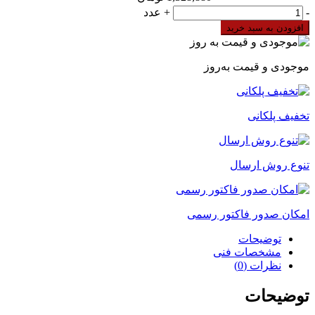
لیمیت
-
+
عدد
سویچ
افزودن به سبد خرید
قرقره
فشاری
مستقیم
موجودی و قیمت به‌روز
چینت
YBLX-
ME/8112
تخفیف پلکانی
عدد
تنوع روش ارسال
امکان صدور فاکتور رسمی
توضیحات
مشخصات فنی
نظرات (0)
توضیحات