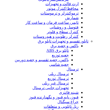
ارت فالت و تجهیزات
محافظ/کنترل موتور
ترموکنترلر و ترموستات
شمارش
تایمر، ساعت فرمان و ساعت کار
فتوسل و روشنایی
کنترل سطح و فلوتر
کنترلر رطوبت و هیدروستات
تابلو، تقسیم و تجهیزات تابلو برق
باکس و جعبه برق
تابلو برق ABS
جعبه توزیع
باکس، جعبه تقسیم و جعبه دوربین
جعبه شاسی
ترمینال
ترمینال ریلی
ترمینال توزیع
ترمینال غیر ریلی
تجهیزات جانبی ترمینال
شینه فانتزی
فیوز، پایه فیوز و نگهدارنده فیوز
چراغ سیگنال
ریل تابلویی و متعلقات