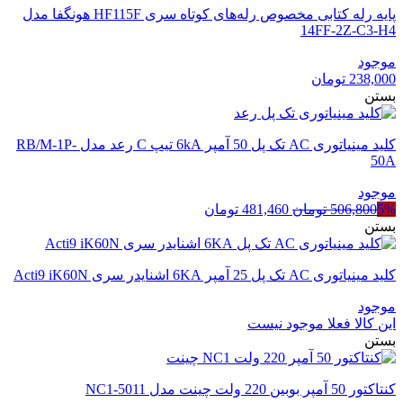
پایه رله کتابی مخصوص رله‌های کوتاه سری HF115F هونگفا مدل
14FF-2Z-C3-H4
موجود
238,000
تومان
بستن
کلید مینیاتوری AC تک پل 50 آمپر 6kA تیپ C رعد مدل RB/M-1P-
50A
موجود
قیمت
قیمت
5%
506,800
تومان
481,460
تومان
اصلی
فعلی
بستن
506,800 تومان
481,460 تومان
بود.
است.
کلید مینیاتوری AC تک پل 25 آمپر 6KA اشنایدر سری Acti9 iK60N
موجود
این کالا فعلا موجود نیست
بستن
کنتاکتور 50 آمپر بوبین 220 ولت چینت مدل NC1-5011