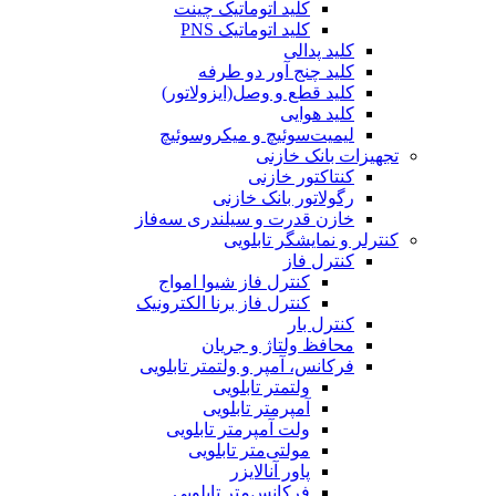
کلید اتوماتیک چینت
کلید اتوماتیک PNS
کلید پدالی
کلید چنج آور دو طرفه
کلید قطع و وصل(ایزولاتور)
کلید هوایی
لیمیت‌سوئیچ و میکروسوئیچ
تجهیزات بانک خازنی
کنتاکتور خازنی
رگولاتور بانک خازنی
خازن قدرت و سیلندری سه‌فاز
کنترلر و نمایشگر تابلویی
کنترل فاز
کنترل فاز شیوا امواج
کنترل فاز برنا الکترونیک
کنترل بار
محافظ ولتاژ و جریان
فرکانس، آمپر و ولتمتر تابلویی
ولتمتر تابلویی
آمپرمتر تابلویی
ولت آمپرمتر تابلویی
مولتی‌متر تابلویی
پاور آنالایزر
فرکانس‌متر تابلویی