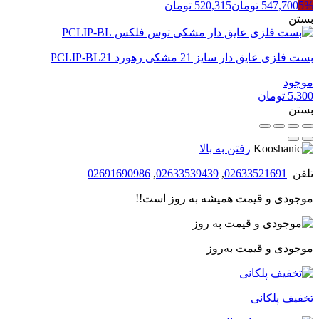
5%
547,700
تومان
520,315
تومان
بستن
بست فلزی عایق دار سایز 21 مشکی رهورد PCLIP-BL21
موجود
5,300
تومان
بستن
رفتن به بالا
تلفن
02633521691
,
02633539439
,
02691690986
موجودی و قیمت همیشه به روز است!!
موجودی و قیمت به‌روز
تخفیف پلکانی