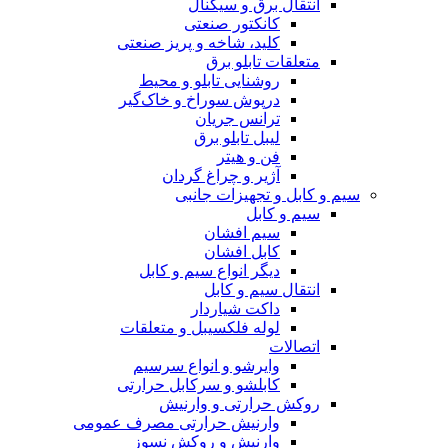
انتقال برق و سیگنال
کانکتور صنعتی
کلید، شاخه و پریز صنعتی
متعلقات تابلو برق
روشنایی تابلو و محیط
درپوش سوراخ و خاک‌گیر
ترانس جریان
لیبل تابلو برق
فن و هیتر
آژیر و چراغ گردان
سیم و کابل و تجهیزات جانبی
سیم و کابل
سیم افشان
کابل افشان
دیگر انواع سیم و کابل
انتقال سیم و کابل
داکت شیاردار
لوله فلکسیبل و متعلقات
اتصالات
وایرشو و انواع سرسیم
کابلشو و سرکابل حرارتی
روکش حرارتی و وارنیش
وارنیش حرارتی مصرف عمومی
وارنیش و روکش نسوز