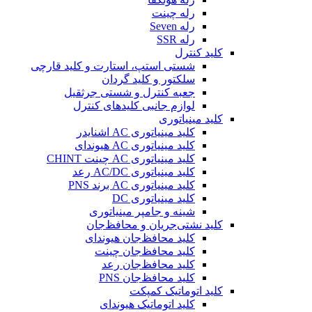
رله چینت
رله Seven
رله SSR
کلید کنترل
شستی استپ، استارت و کلید قارچی
سلکتور و کلید گردان
جعبه کنترل و شستی جرثقیل
لوازم جانبی کلیدهای کنترل
کلید مینیاتوری
کلید مینیاتوری AC اشنایدر
کلید مینیاتوری AC هیوندای
کلید مینیاتوری AC چینت CHINT
کلید مینیاتوری AC/DC رعد
کلید مینیاتوری AC برند PNS
کلید مینیاتوری DC
شینه و جامپر مینیاتوری
کلید نشتی‌جریان و محافظ‌جان
کلید محافظ‌جان هیوندای
کلید محافظ‌جان چینت
کلید محافظ‌جان رعد
کلید محافظ‌جان PNS
کلید اتوماتیک کمپکت
کلید اتوماتیک هیوندای