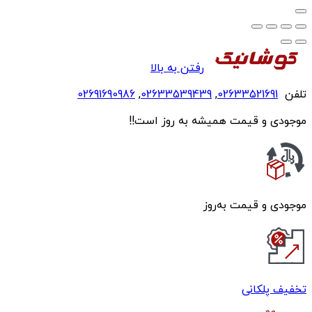
رفتن به بالا
تلفن
02633521691
,
02633539439
,
02691690986
موجودی و قیمت همیشه به روز است!!
موجودی و قیمت به‌روز
تخفیف پلکانی