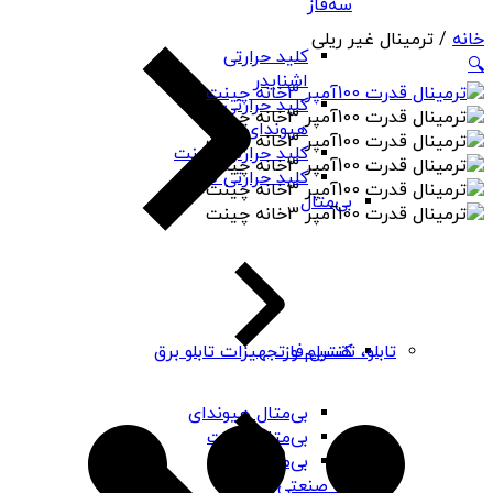
سه‌فاز
خانه
/ ترمینال غیر ریلی
کلید حرارتی
🔍
اشنایدر
کلید حرارتی
هیوندای
کلید حرارتی چینت
کلید حرارتی PNS
بی‌متال
کنترل فاز
تابلو، تقسیم و تجهیزات تابلو برق
بی‌متال هیوندای
بی‌متال چینت
بی‌متال PNS
رله صنعتی