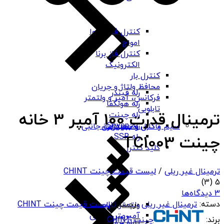
کنترل فاز شیوا
امواج
کنترل فاز برنا
الکترونیک
کنترل بار
محافظ ولتاژ و جریان
رله فیندر
فرکانس، آمپر و ولتمتر
رله هونگفا
تابلویی
ترمینال قدرت 100 آمپر 3 خانه
رله چینت
رله Seven
باکس و جعبه برق
سیم و کابل و تجهیزات جانبی
رله SSR
چینت TC1003
کلید کنترل
ترمینال غیر ریلی
/
لیست قیمت چینت CHINT
(3)
5
3 دیدگاه‌ها
دسته:
ترمینال غیر ریلی
برچسب:
لیست قیمت چینت CHINT
ولتمتر تابلویی
آمپرمتر تابلویی
برند:
چینت CHINT
تابلو برق ABS