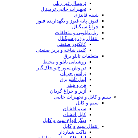
ترمینال غیر ریلی
تجهیزات جانبی ترمینال
شینه فانتزی
فیوز، پایه فیوز و نگهدارنده فیوز
چراغ سیگنال
ریل تابلویی و متعلقات
انتقال برق و سیگنال
کانکتور صنعتی
کلید، شاخه و پریز صنعتی
متعلقات تابلو برق
روشنایی تابلو و محیط
درپوش سوراخ و خاک‌گیر
ترانس جریان
لیبل تابلو برق
فن و هیتر
آژیر و چراغ گردان
سیم و کابل و تجهیزات جانبی
سیم و کابل
سیم افشان
کابل افشان
دیگر انواع سیم و کابل
انتقال سیم و کابل
داکت شیاردار
لوله فلکسیبل و متعلقات