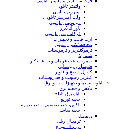
فرکانس، آمپر و ولتمتر تابلویی
ولتمتر تابلویی
آمپرمتر تابلویی
ولت آمپرمتر تابلویی
مولتی‌متر تابلویی
پاور آنالایزر
فرکانس‌متر تابلویی
ارت فالت و تجهیزات
محافظ/کنترل موتور
ترموکنترلر و ترموستات
شمارش
تایمر، ساعت فرمان و ساعت کار
فتوسل و روشنایی
کنترل سطح و فلوتر
کنترلر رطوبت و هیدروستات
تابلو، تقسیم و تجهیزات تابلو برق
باکس و جعبه برق
تابلو برق ABS
جعبه توزیع
باکس، جعبه تقسیم و جعبه دوربین
جعبه شاسی
ترمینال
ترمینال ریلی
ترمینال توزیع