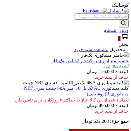
کوشانیک
جستجوی
محصولات
ورود | ثبت‌نام
2
بستن
2 محصول
مشاهده سبد خرید
جامپر مینیاتوری روکشدار 32 آمپر تک‌ فاز
آماده ارسال فوری
1
عدد
×
126,000
تومان
حذف از سبد خرید
کلید مینیاتوری AC تک پل 10 آمپر 6kA چینت سری NB7 -
مینیاتوری B(روشنایی)
تعداد 1 عدد از این کالا، نیاز به حداکثر ۲ روزِکاری برای تامین دارد!
1
عدد
×
496,000
تومان
حذف از سبد خرید
جمع جزء:
622,000
تومان