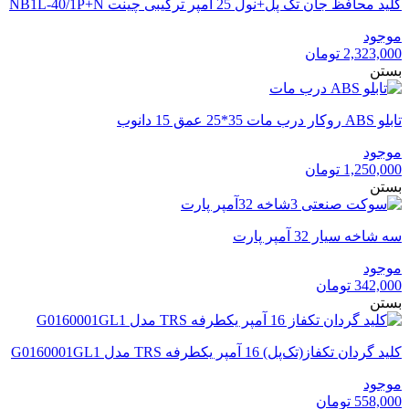
کلید محافظ جان تک پل+نول 25 آمپر ترکیبی چینت NB1L-40/1P+N
موجود
2,323,000
تومان
بستن
تابلو ABS روکار درب مات 35*25 عمق 15 دانوب
موجود
1,250,000
تومان
بستن
سه شاخه سیار 32 آمپر پارت
موجود
342,000
تومان
بستن
کلید گردان تکفاز(تک‌پل) 16 آمپر یکطرفه TRS مدل G0160001GL1
موجود
558,000
تومان