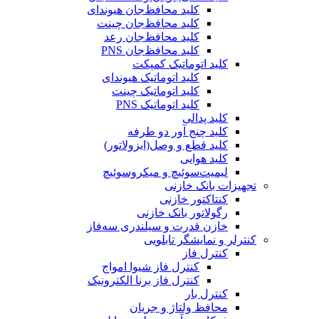
کلید محافظ‌جان هیوندای
کلید محافظ‌جان چینت
کلید محافظ‌جان رعد
کلید محافظ‌جان PNS
کلید اتوماتیک کمپکت
کلید اتوماتیک هیوندای
کلید اتوماتیک چینت
کلید اتوماتیک PNS
کلید پدالی
کلید چنج آور دو طرفه
کلید قطع و وصل(ایزولاتور)
کلید هوایی
لیمیت‌سوئیچ و میکروسوئیچ
تجهیزات بانک خازنی
کنتاکتور خازنی
رگولاتور بانک خازنی
خازن قدرت و سیلندری سه‌فاز
کنترلر و نمایشگر تابلویی
کنترل فاز
کنترل فاز شیوا امواج
کنترل فاز برنا الکترونیک
کنترل بار
محافظ ولتاژ و جریان