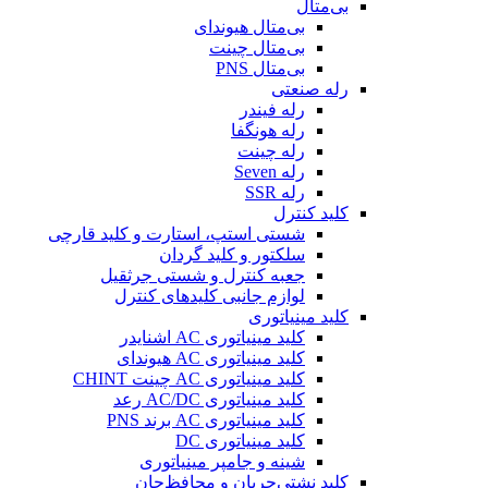
بی‌متال
بی‌متال هیوندای
بی‌متال چینت
بی‌متال PNS
رله صنعتی
رله فیندر
رله هونگفا
رله چینت
رله Seven
رله SSR
کلید کنترل
شستی استپ، استارت و کلید قارچی
سلکتور و کلید گردان
جعبه کنترل و شستی جرثقیل
لوازم جانبی کلیدهای کنترل
کلید مینیاتوری
کلید مینیاتوری AC اشنایدر
کلید مینیاتوری AC هیوندای
کلید مینیاتوری AC چینت CHINT
کلید مینیاتوری AC/DC رعد
کلید مینیاتوری AC برند PNS
کلید مینیاتوری DC
شینه و جامپر مینیاتوری
کلید نشتی‌جریان و محافظ‌جان