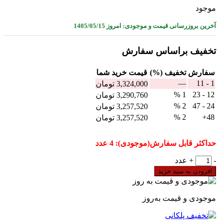
موجود
آخرین بروزرسانی قیمت و موجودی: امروز 1405/05/15
تخفیف براساس سفارش
سفارش
تخفیف (%)
قيمت خرید شما
—
1 - 11
3,324,000
تومان
1 %
12 - 23
3,290,760
تومان
2 %
24 - 47
3,257,520
تومان
2 %
48+
3,257,520
تومان
حداکثر قابل سفارش(موجودی): 4 عدد
کلید
-
+
عدد
محافظ
افزودن به سبد خرید
جان
دو
پل
موجودی و قیمت به‌روز
25
آمپر