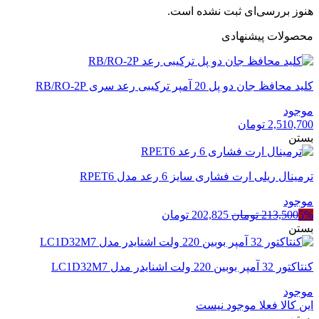
هنوز بررسی‌ای ثبت نشده است.
محصولات پیشنهادی
کلید محافظ جان دو پل 20 آمپر ترکیبی رعد سری RB/RO-2P
موجود
2,510,700
تومان
بستن
ترمینال ریلی ارت فشاری سایز 6 رعد مدل RPET6
موجود
قیمت
قیمت
5%
213,500
تومان
202,825
تومان
اصلی
فعلی
بستن
213,500 تومان
202,825 تومان
بود.
است.
کنتاکتور 32 آمپر بوبین 220 ولت اشنایدر مدل LC1D32M7
موجود
این کالا فعلا موجود نیست
بستن