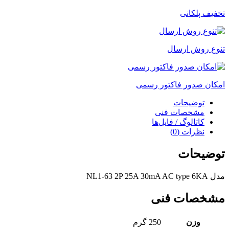
چینت
تخفیف پلکانی
سری
NL1-
63
عدد
تنوع روش ارسال
امکان صدور فاکتور رسمی
توضیحات
مشخصات فنی
کاتالوگ / فایل‌ها
نظرات (0)
توضیحات
مدل NL1-63 2P 25A 30mA AC type 6KA
مشخصات فنی
وزن
250 گرم