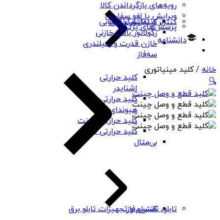
رویه‌های بازگرداندن کالا
ویرایش یا لغو سفارش
کنتاکتور خازنی
کنترلر و نمایشگر تابلویی
پرسش‌های پرتکرار
رگولاتور بانک خازنی
دانشنامه
خازن قدرت و سیلندری
سه‌فاز
خانه
/ کلید مینیاتوری
کلید حرارتی
🔍
اشنایدر
کلید حرارتی
هیوندای
کلید حرارتی چینت
کلید حرارتی PNS
بی‌متال
کنترل فاز
تابلو، تقسیم و تجهیزات تابلو برق