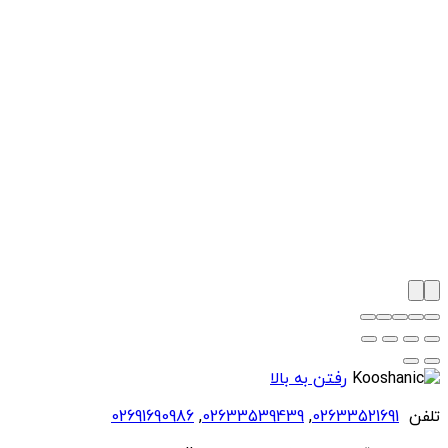
رفتن به بالا
تلفن
02633521691
,
02633539439
,
02691690986