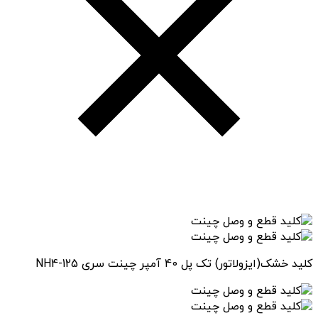
کلید خشک(ایزولاتور) تک پل 40 آمپر چینت سری NH4-125