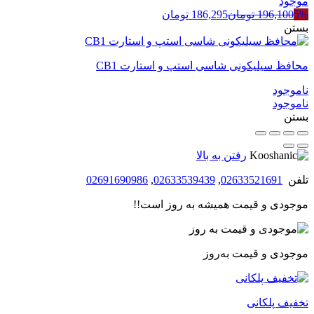
موجود
5%
196,100
تومان
186,295
تومان
بستن
محافظ سیلیکونی شاسی استپ و استارت CB1
ناموجود
ناموجود
بستن
رفتن به بالا
تلفن
02633521691
,
02633539439
,
02691690986
موجودی و قیمت همیشه به روز است!!
موجودی و قیمت به‌روز
تخفیف پلکانی