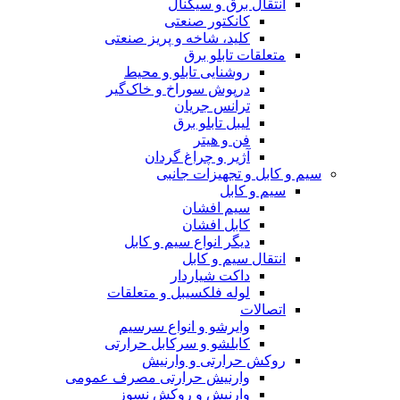
انتقال برق و سیگنال
کانکتور صنعتی
کلید، شاخه و پریز صنعتی
متعلقات تابلو برق
روشنایی تابلو و محیط
درپوش سوراخ و خاک‌گیر
ترانس جریان
لیبل تابلو برق
فن و هیتر
آژیر و چراغ گردان
سیم و کابل و تجهیزات جانبی
سیم و کابل
سیم افشان
کابل افشان
دیگر انواع سیم و کابل
انتقال سیم و کابل
داکت شیاردار
لوله فلکسیبل و متعلقات
اتصالات
وایرشو و انواع سرسیم
کابلشو و سرکابل حرارتی
روکش حرارتی و وارنیش
وارنیش حرارتی مصرف عمومی
وارنیش و روکش نسوز