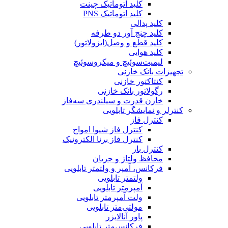
کلید اتوماتیک چینت
کلید اتوماتیک PNS
کلید پدالی
کلید چنج آور دو طرفه
کلید قطع و وصل(ایزولاتور)
کلید هوایی
لیمیت‌سوئیچ و میکروسوئیچ
تجهیزات بانک خازنی
کنتاکتور خازنی
رگولاتور بانک خازنی
خازن قدرت و سیلندری سه‌فاز
کنترلر و نمایشگر تابلویی
کنترل فاز
کنترل فاز شیوا امواج
کنترل فاز برنا الکترونیک
کنترل بار
محافظ ولتاژ و جریان
فرکانس، آمپر و ولتمتر تابلویی
ولتمتر تابلویی
آمپرمتر تابلویی
ولت آمپرمتر تابلویی
مولتی‌متر تابلویی
پاور آنالایزر
فرکانس‌متر تابلویی