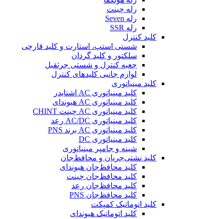
رله چینت
رله Seven
رله SSR
کلید کنترل
شستی استپ، استارت و کلید قارچی
سلکتور و کلید گردان
جعبه کنترل و شستی جرثقیل
لوازم جانبی کلیدهای کنترل
کلید مینیاتوری
کلید مینیاتوری AC اشنایدر
کلید مینیاتوری AC هیوندای
کلید مینیاتوری AC چینت CHINT
کلید مینیاتوری AC/DC رعد
کلید مینیاتوری AC برند PNS
کلید مینیاتوری DC
شینه و جامپر مینیاتوری
کلید نشتی‌جریان و محافظ‌جان
کلید محافظ‌جان هیوندای
کلید محافظ‌جان چینت
کلید محافظ‌جان رعد
کلید محافظ‌جان PNS
کلید اتوماتیک کمپکت
کلید اتوماتیک هیوندای