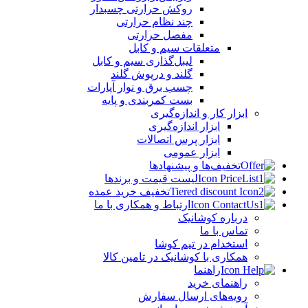
روکش حرارتی چسبدار
چند نظام حرارتی
مفصل حرارتی
متعلقات سیم و کابل
لیبل‌گذاری سیم و کابل
گلند و درپوش گلند
چسب برق و نوار آپارات
بست کمربندی و پایه
ابزار کار و اندازه‌گیری
ابزار اندازه‌گیری
ابزار پرس اتصالات
ابزار عمومی
تخفیف‌ها و پیشنهادها
لیست قیمت و برندها
تخفیف خرید عمده
ارتباط و همکاری با ما
درباره کوشانیک
تماس با ما
استخدام در تیم کوشا
همکاری با کوشانیک در تامین کالا
راهنما
راهنمای خرید
رویه‌های ارسال سفارش