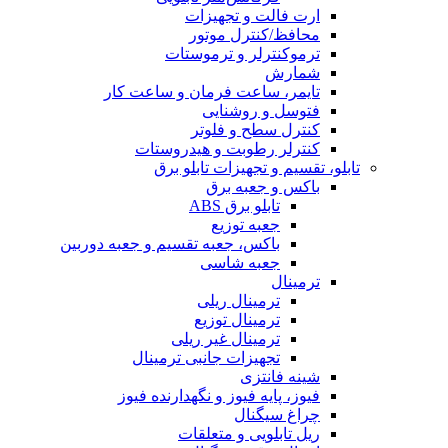
ارت فالت و تجهیزات
محافظ/کنترل موتور
ترموکنترلر و ترموستات
شمارش
تایمر، ساعت فرمان و ساعت کار
فتوسل و روشنایی
کنترل سطح و فلوتر
کنترلر رطوبت و هیدروستات
تابلو، تقسیم و تجهیزات تابلو برق
باکس و جعبه برق
تابلو برق ABS
جعبه توزیع
باکس، جعبه تقسیم و جعبه دوربین
جعبه شاسی
ترمینال
ترمینال ریلی
ترمینال توزیع
ترمینال غیر ریلی
تجهیزات جانبی ترمینال
شینه فانتزی
فیوز، پایه فیوز و نگهدارنده فیوز
چراغ سیگنال
ریل تابلویی و متعلقات