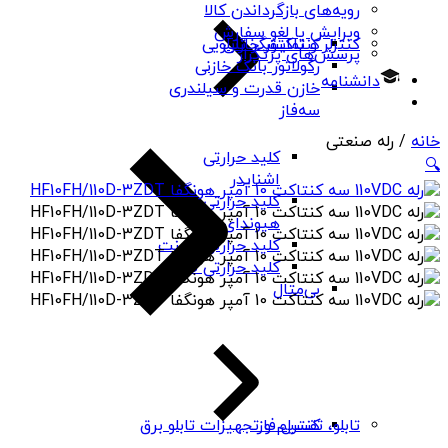
رویه‌های بازگرداندن کالا
ویرایش یا لغو سفارش
کنتاکتور خازنی
کنترلر و نمایشگر تابلویی
پرسش‌های پرتکرار
رگولاتور بانک خازنی
دانشنامه
خازن قدرت و سیلندری
سه‌فاز
خانه
/ رله صنعتی
کلید حرارتی
🔍
اشنایدر
کلید حرارتی
هیوندای
کلید حرارتی چینت
کلید حرارتی PNS
بی‌متال
کنترل فاز
تابلو، تقسیم و تجهیزات تابلو برق