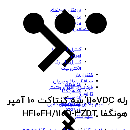
بی‌متال هیوندای
بی‌متال چینت
بی‌متال PNS
رله صنعتی
کنترل فاز شیوا
امواج
کنترل فاز برنا
الکترونیک
کنترل بار
محافظ ولتاژ و جریان
رله فیندر
فرکانس، آمپر و ولتمتر
رله هونگفا
تابلویی
رله 110VDC سه کنتاکت 10 آمپر
رله چینت
رله Seven
باکس و جعبه برق
سیم و کابل و تجهیزات جانبی
رله SSR
هونگفا HF10FH/110D-3ZDT
کلید کنترل