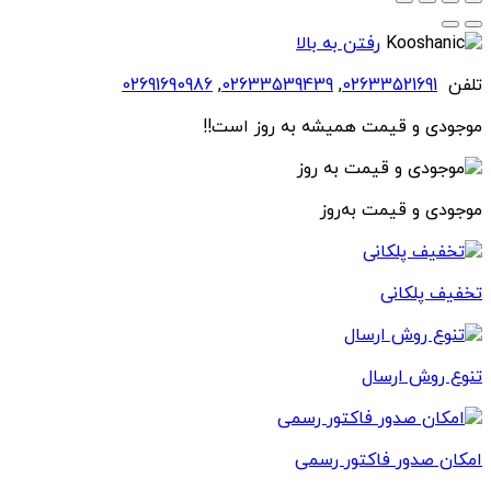
رفتن به بالا
تلفن
02633521691
,
02633539439
,
02691690986
موجودی و قیمت همیشه به روز است!!
موجودی و قیمت به‌روز
تخفیف پلکانی
تنوع روش ارسال
امکان صدور فاکتور رسمی