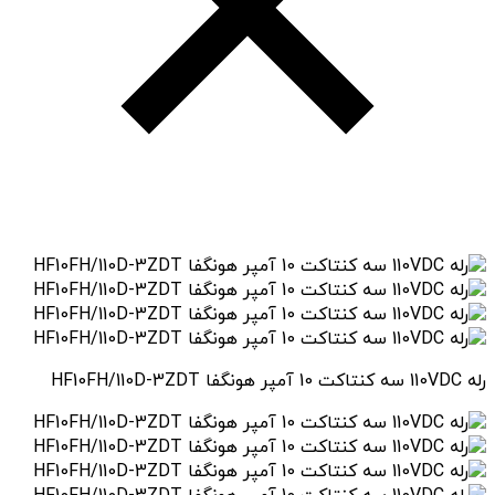
رله 110VDC سه کنتاکت 10 آمپر هونگفا HF10FH/110D-3ZDT