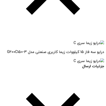
درایو سه فاز 15 کیلووات زیما کاربری صنعتی مدل G200C150-3
جزئیات ارسال