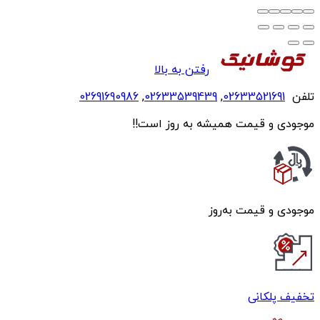
رفتن به بالا
تلفن
02633521691
,
02633539439
,
02691690986
موجودی و قیمت همیشه به روز است!!
موجودی و قیمت به‌روز
تخفیف پلکانی