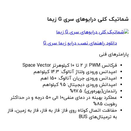
شماتیک کلی درایوهای سری G زیما
دانلود راهنمای نصب درایو زیما سری G
پارامترهای فنی
فرکانس PWM از 2 تا 10 کیلوهرتز Space Vector
امپدانس ورودی ولتاژ آنالوگ: 14.3 کیلواهم
امپدانس ورودی جریان آنالوگ: 150 اهم
امپدانش ورودی دیجیتال: 9.5 کیلواهم
راندمان(بهره‌وری): 97.5%
عملکرد بهینه در دمای منفی10 الی 50 درجه و در حداکثر
رطوبت 85%
حفاظت اتصال کوتاه روی فاز: فاز به فاز، فاز به زمین، فاز
به ترمینال‌های BUS