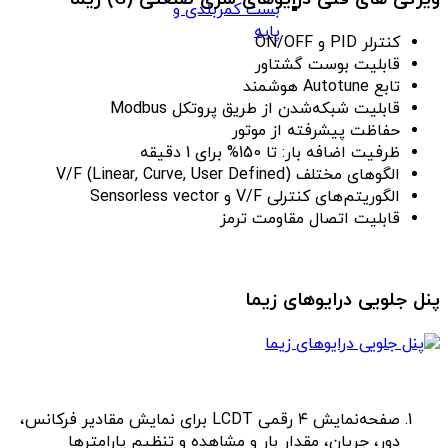
بست کمربندی و
پایه
کنترلر PID و ON/OFF
قابلیت بوست گشتاور
تابع Autotune هوشمند
قابلیت شبکه‌شدن از طریق پروتکل Modbus
حفاظت پیشرفته از موتور
ظرفیت اضافه بار: تا 150% برای 1 دقیقه
الگوهای مختلف V/F (Linear, Curve, User Defined)
الگوریتم‌های کنترلی V/F و Sensorless vector
قابلیت اتصال مقاومت ترمز
پنل جلویی درایوهای زیما
صفحه‌نمایش ۴ رقمی LCDT برای نمایش مقادیر فرکانس،
دور، جریان، مقدار بار و مشاهده و تنظیم پارامترها