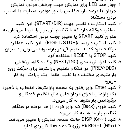
چهار عدد LED برای نمایش جهت چرخش موتور، نمایش
جریان یا درصد بار، فرکانس یا دور موتور، استارت یا استپ
بودن دستگاه
کلید استارت و تغییر جهت (START/DIR). این کلید
عملکرد دوگانه دارد که با تنظیم آن در پارامترها می‌توان به
عنوان کلید START یا تغییر جهت موتور استفاده کرد.
کلید استپ و ریست(RESET/STOP) . این کلید عملکرد
دوگانه دارد که با تنظیم آن در پارامترها می‌توان به عنوان
کلید STOP یا RESET استفاده کرد.
کلید افزایش/بعدی (NEXT/INC) و کلید کاهش/قبلی
(PREV/DEC). در هنگام تنظیم پارامترها برای حرکت روی
پارامترهای مختلف و یا تغییر مقدار یک پارامتر به کار
می‌رود.
کلید Enter برای رفتن به صفحه پارامترها، انتخاب یا ذخیره
یک پارامتر، اجرای فرمان‌هایی مثل تنظیم خودکار و
برگرداندن پارامترها به کار می‌رود.
کلید خروج (Back) که برای خروج از هر مرحله در هنگام
تنظیم پارامترها به کار می‌رود.
کلید DISP (G۲۰۰) حالت صفحه نمایش را تغییر می‌دهد.
P۱/RESET (G۲۰۰) رزرو شده و فعلا کاربردی ندارد.