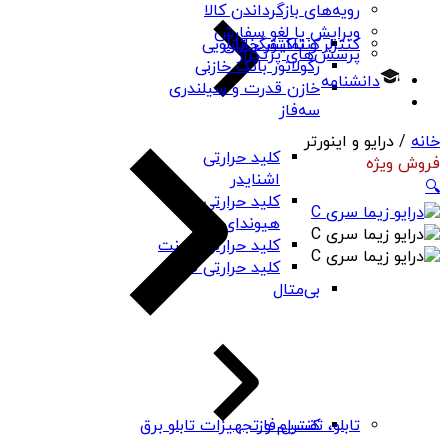
رویه‌های بازگرداندن کالا
ویرایش یا لغو سفارش
کنتاکتور خازنی
کنترلر و نمایشگر تابلویی
پرسش‌های پرتکرار
رگولاتور بانک خازنی
دانشنامه
خازن قدرت و سیلندری
سه‌فاز
خانه
/ درایو و اینورتر
کلید حرارتی
فروش ویژه
اشنایدر
🔍
کلید حرارتی
هیوندای
کلید حرارتی چینت
کلید حرارتی PNS
بی‌متال
کنترل فاز
تابلو، تقسیم و تجهیزات تابلو برق