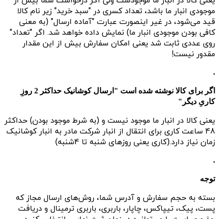
یعنی کالا در انبار ما موجودست ولی اگر درخواست شما بیش از
موجودی انبار ما باشد، تعداد کسری در "سبد خرید" زیر نام کالا
قید می‌شود، در غیر اینصورت عبارت "آماده ارسال" (به معنی
کافی بودن موجودی انبار ما) نمایش داده خواهد شد. اگر "تعداد"
روی عددی ثابت شد یعنی امکان سفارش بیش از این مقدار
مقدور نیست!
.
اگر برای کالا نوشته شده است "ارسال کوشانیک حداکثر 2 روزِ
کاریِ دیگر"
یعنی کالا در انبار ما موجود نیست و (به شرط موجود بودن) حداکثر
48 ساعت کاری برای انتقال از انبار شرکت مادر به انبار کوشانیک
زمان نیاز دارد.(کاری یعنی روزهای شنبه تا 4شنبه)
.
توجه
بسته به حجم سفارش و آدرس شما، روش‌های ارسال مجاز که
پست، پیک، تیپاکس، چاپار، باربری، باربری ترمینال و دریافت