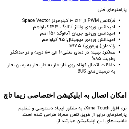
پارامترهای فنی
فرکانس PWM از 2 تا 10 کیلوهرتز Space Vector
امپدانس ورودی ولتاژ آنالوگ: 14.3 کیلواهم
امپدانس ورودی جریان آنالوگ: 150 اهم
امپدانش ورودی دیجیتال: 9.5 کیلواهم
راندمان(بهره‌وری): 97.5%
عملکرد بهینه در دمای منفی10 الی 50 درجه و در حداکثر
رطوبت 85%
حفاظت اتصال کوتاه روی فاز: فاز به فاز، فاز به زمین، فاز
به ترمینال‌های BUS
امکان اتصال به اپلیکیشن اختصاصی زیما تاچ
نرم افزار Xima Touch، به منظور ایجاد دسترسی و تنظیم
پارامترهای درایو از طریق تلفن همراه طراحی شده است.
قابلیت‌های این اپلیکیشن عبارتند از: