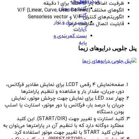
میکروسوئیچ
کابل
ظرفیت اضافه بار: تا 150% برای 1 دقیقه
گلند و درپوش
الگوهای مختلف V/F (Linear, Curve, User Defined)
گلند
الگوریتم‌های کنترلی V/F و Sensorless vector
چسب برق و نوار
قابلیت اتصال مقاومت ترمز
آپارات
بست کمربندی و
پایه
پنل جلویی درایوهای زیما
صفحه‌نمایش ۴ رقمی LCDT برای نمایش مقادیر فرکانس،
دور، جریان، مقدار بار و مشاهده و تنظیم پارامترها
چهار عدد LED برای نمایش جهت چرخش موتور، نمایش
جریان یا درصد بار، فرکانس یا دور موتور، استارت یا استپ
بودن دستگاه
کلید استارت و تغییر جهت (START/DIR). این کلید
عملکرد دوگانه دارد که با تنظیم آن در پارامترها می‌توان به
عنوان کلید START یا تغییر جهت موتور استفاده کرد.