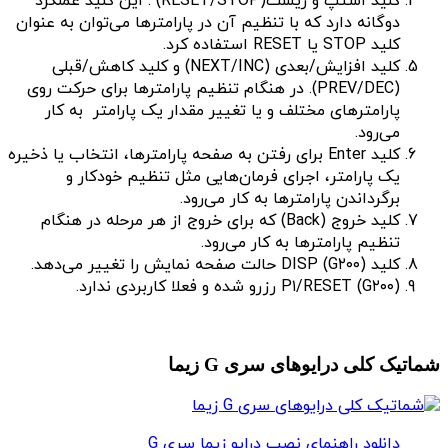
کلید استپ و ریست(RESET/STOP) . این کلید عملکرد
دوگانه دارد که با تنظیم آن در پارامترها می‌توان به عنوان
کلید STOP یا RESET استفاده کرد.
کلید افزایش/بعدی (NEXT/INC) و کلید کاهش/قبلی
(PREV/DEC). در هنگام تنظیم پارامترها برای حرکت روی
پارامترهای مختلف و یا تغییر مقدار یک پارامتر به کار
می‌رود.
کلید Enter برای رفتن به صفحه پارامترها، انتخاب یا ذخیره
یک پارامتر، اجرای فرمان‌هایی مثل تنظیم خودکار و
برگرداندن پارامترها به کار می‌رود.
کلید خروج (Back) که برای خروج از هر مرحله در هنگام
تنظیم پارامترها به کار می‌رود.
کلید DISP (G۲۰۰) حالت صفحه نمایش را تغییر می‌دهد.
P۱/RESET (G۲۰۰) رزرو شده و فعلا کاربردی ندارد.
شماتیک کلی درایوهای سری G زیما
دانلود راهنمای نصب درایو زیما سری G