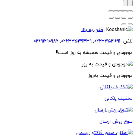
رفتن به بالا
تلفن
02633521691
,
02633539439
,
02691690986
موجودی و قیمت همیشه به روز است!!
موجودی و قیمت به‌روز
تخفیف پلکانی
تنوع روش ارسال