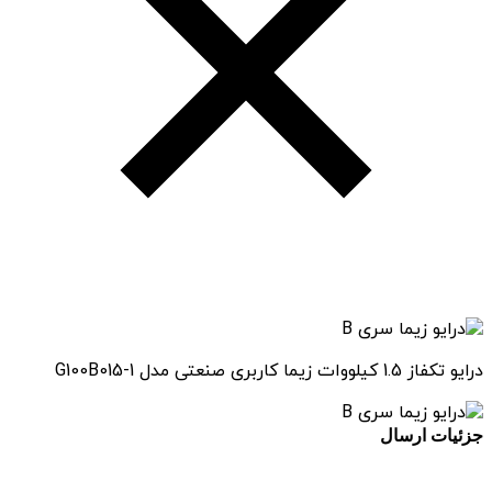
درایو تکفاز 1.5 کیلووات زیما کاربری صنعتی مدل G100B015-1
جزئیات ارسال