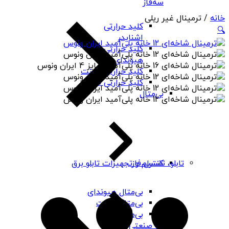
سه‌فاز
خانه
/ ترمینال غیر ریلی
کلید حرارتی
🔍
اشنایدر
کلید حرارتی
هیوندای
کلید حرارتی چینت
کلید حرارتی PNS
بی‌متال
کنترل فاز
تابلو، تقسیم و تجهیزات تابلو برق
بی‌متال هیوندای
بی‌متال چینت
بی‌متال PNS
رله صنعتی