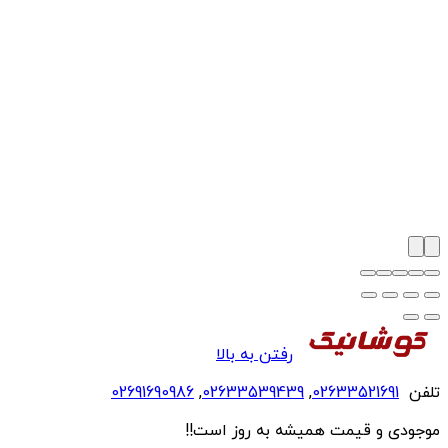
رفتن به بالا
تلفن
02633521691
,
02633539439
,
02691690986
موجودی و قیمت همیشه به روز است!!