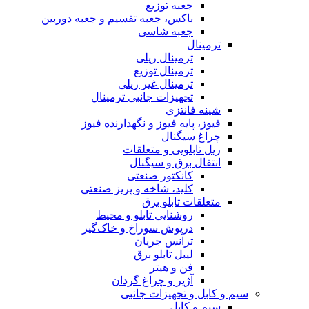
جعبه توزیع
باکس، جعبه تقسیم و جعبه دوربین
جعبه شاسی
ترمینال
ترمینال ریلی
ترمینال توزیع
ترمینال غیر ریلی
تجهیزات جانبی ترمینال
شینه فانتزی
فیوز، پایه فیوز و نگهدارنده فیوز
چراغ سیگنال
ریل تابلویی و متعلقات
انتقال برق و سیگنال
کانکتور صنعتی
کلید، شاخه و پریز صنعتی
متعلقات تابلو برق
روشنایی تابلو و محیط
درپوش سوراخ و خاک‌گیر
ترانس جریان
لیبل تابلو برق
فن و هیتر
آژیر و چراغ گردان
سیم و کابل و تجهیزات جانبی
سیم و کابل