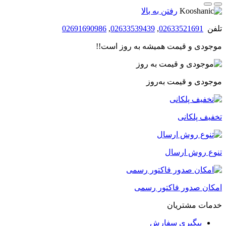
بود.
است.
رفتن به بالا
تلفن
02633521691
,
02633539439
,
02691690986
موجودی و قیمت همیشه به روز است!!
موجودی و قیمت به‌روز
تخفیف پلکانی
تنوع روش ارسال
امکان صدور فاکتور رسمی
خدمات مشتریان
پیگیری سفارش