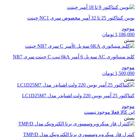
بوبین کنتاکتور 25 تا 32 آمپر مخصوص سری NC1 چینت
موجود
1,186,000
تومان
بستن
کلید مینیاتوری AC سه پل 6 آمپر 6kA تیپ C چینت سری NB7
موجود
1,500,000
تومان
بستن
کنتاکتور 25 آمپر بوبین 220 ولت اشنایدر مدل LC1D25M7
موجود
این کالا فعلا موجود نیست
بستن
کنترل فاز میکروپروسسوری برنا الکترونیک مدل TMP/D