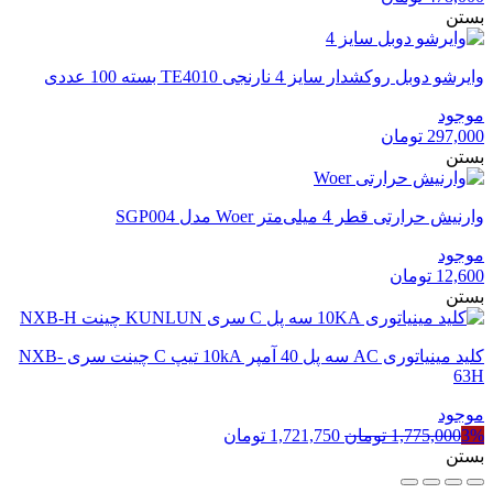
بستن
وایرشو دوبل روکشدار سایز 4 نارنجی TE4010 بسته 100 عددی
موجود
297,000
تومان
بستن
وارنیش حرارتی قطر 4 میلی‌متر Woer مدل SGP004
موجود
12,600
تومان
بستن
کلید مینیاتوری AC سه پل 40 آمپر 10kA تیپ C چینت سری NXB-
63H
موجود
قیمت
قیمت
3%
1,775,000
تومان
1,721,750
تومان
اصلی
فعلی
بستن
1,775,000 تومان
1,721,750 تومان