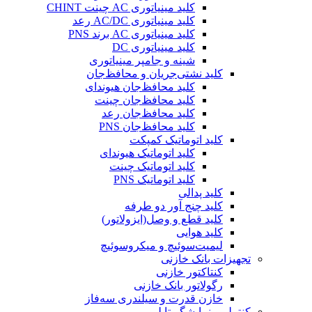
کلید مینیاتوری AC چینت CHINT
کلید مینیاتوری AC/DC رعد
کلید مینیاتوری AC برند PNS
کلید مینیاتوری DC
شینه و جامپر مینیاتوری
کلید نشتی‌جریان و محافظ‌جان
کلید محافظ‌جان هیوندای
کلید محافظ‌جان چینت
کلید محافظ‌جان رعد
کلید محافظ‌جان PNS
کلید اتوماتیک کمپکت
کلید اتوماتیک هیوندای
کلید اتوماتیک چینت
کلید اتوماتیک PNS
کلید پدالی
کلید چنج آور دو طرفه
کلید قطع و وصل(ایزولاتور)
کلید هوایی
لیمیت‌سوئیچ و میکروسوئیچ
تجهیزات بانک خازنی
کنتاکتور خازنی
رگولاتور بانک خازنی
خازن قدرت و سیلندری سه‌فاز
کنترلر و نمایشگر تابلویی