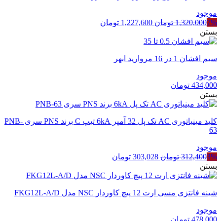
موجود
قیمت
قیمت
7%
1,320,000
تومان
1,227,600
تومان
اصلی
فعلی
بستن
1,320,000 تومان
1,227,600 تومان
بود.
است.
سیم افشان 1 در 16 مروارید ابهر
موجود
434,000
تومان
بستن
کلید مینیاتوری AC تک پل 32 آمپر 6kA تیپ C برند PNS سری PNB-
63
موجود
قیمت
قیمت
3%
312,400
تومان
303,028
تومان
اصلی
فعلی
بستن
312,400 تومان
303,028 تومان
بود.
است.
شینه فانتزی مسی ارت 12 پیچ کاوردار NSC مدل FKG12L-A/D
موجود
478,000
تومان