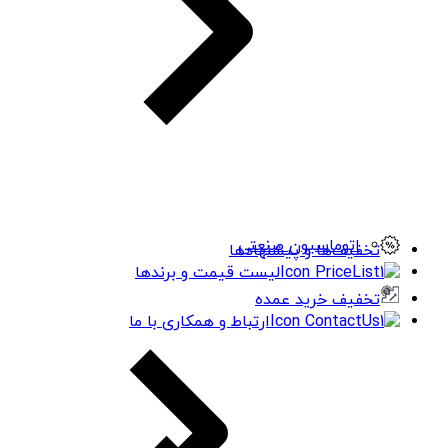
اتوماسیون صنعتی
تخفیف‌ها و پیشنهادها
لیست قیمت و برندها
تخفیف خرید عمده
ارتباط و همکاری با ما