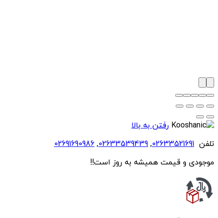
رفتن به بالا
تلفن
02633521691
,
02633539439
,
02691690986
موجودی و قیمت همیشه به روز است!!