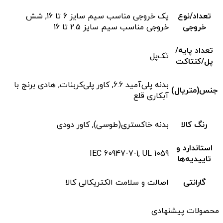
تعداد/نوع
یک خروجی مناسب سیم سایز 6 تا 16, شش
خروجی
خروجی مناسب سیم سایز 2.5 تا 16
تعداد پایه/
تک‌‌پل
پل/کنتاکت
بدنه پلی‌آمید 6.6, کاور پلی‌کربنات, هادی برنج با
جنس(متریال)
آبکاری قلع
رنگ کالا
بدنه خاکستری(طوسی), کاور دودی
استاندارد و
IEC 60947-7-1, UL 1059
تاییدیه‌ها
گارانتی
اصالت و سلامت الکتریکالی کالا
محصولات پیشنهادی