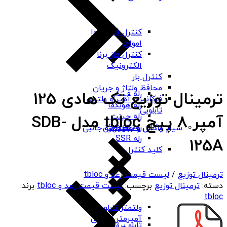
کنترل فاز شیوا
امواج
کنترل فاز برنا
الکترونیک
کنترل بار
محافظ ولتاژ و جریان
ترمینال توزیع تک هادی 125
رله فیندر
فرکانس، آمپر و ولتمتر
رله هونگفا
تابلویی
رله چینت
آمپر 8 پیچ tbloc مدل SDB-
رله Seven
باکس و جعبه برق
سیم و کابل و تجهیزات جانبی
رله SSR
125A
کلید کنترل
ترمینال توزیع
/
لیست قیمت رعد و tbloc
دسته:
ترمینال توزیع
برچسب:
لیست قیمت رعد و tbloc
برند:
tbloc
ولتمتر تابلویی
آمپرمتر تابلویی
تابلو برق ABS