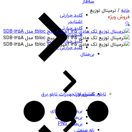
سه‌فاز
خانه
/ ترمینال توزیع
کلید حرارتی
فروش ویژه
اشنایدر
🔍
کلید حرارتی
هیوندای
کلید حرارتی چینت
کلید حرارتی PNS
بی‌متال
کنترل فاز
تابلو، تقسیم و تجهیزات تابلو برق
بی‌متال هیوندای
بی‌متال چینت
بی‌متال PNS
رله صنعتی