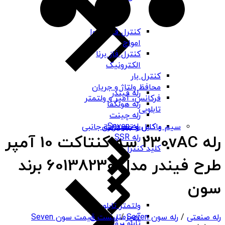
کنترل فاز شیوا
امواج
کنترل فاز برنا
الکترونیک
کنترل بار
محافظ ولتاژ و جریان
رله فیندر
فرکانس، آمپر و ولتمتر
رله هونگفا
تابلویی
رله چینت
رله Seven
باکس و جعبه برق
سیم و کابل و تجهیزات جانبی
رله 230vAC سه کنتاکت 10 آمپر
رله SSR
کلید کنترل
طرح فیندر مدل 60138230 برند
سون
ولتمتر تابلویی
آمپرمتر تابلویی
رله صنعتی
/
رله سون Seven
/
لیست قیمت سون Seven
تابلو برق ABS