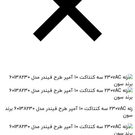
رله 230vAC سه کنتاکت 10 آمپر طرح فیندر مدل 60138230 برند
سون