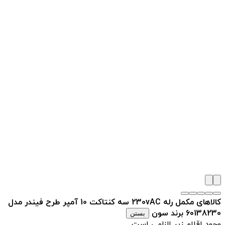
کالاهای مکمل رله 230vAC سه کنتاکت 10 آمپر طرح فیندر مدل
60138230 برند سون
بستن
وجود اقلام زیر الزامی است.