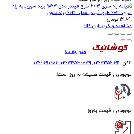
پایه رله
سری 6013 طرح فیندر مدل 9023 برند سون
161,891
تومان
مشاهده و خرید این کالا
رفتن به بالا
تلفن
02633521691
,
02633539439
,
02691690986
موجودی و قیمت همیشه به روز است!!
موجودی و قیمت به‌روز