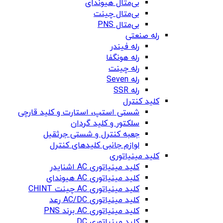
بی‌متال هیوندای
بی‌متال چینت
بی‌متال PNS
رله صنعتی
رله فیندر
رله هونگفا
رله چینت
رله Seven
رله SSR
کلید کنترل
شستی استپ، استارت و کلید قارچی
سلکتور و کلید گردان
جعبه کنترل و شستی جرثقیل
لوازم جانبی کلیدهای کنترل
کلید مینیاتوری
کلید مینیاتوری AC اشنایدر
کلید مینیاتوری AC هیوندای
کلید مینیاتوری AC چینت CHINT
کلید مینیاتوری AC/DC رعد
کلید مینیاتوری AC برند PNS
کلید مینیاتوری DC