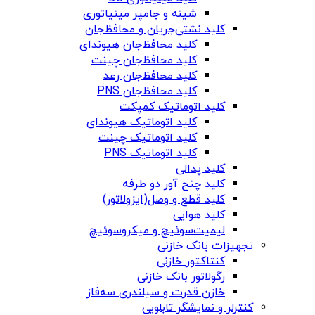
شینه و جامپر مینیاتوری
کلید نشتی‌جریان و محافظ‌جان
کلید محافظ‌جان هیوندای
کلید محافظ‌جان چینت
کلید محافظ‌جان رعد
کلید محافظ‌جان PNS
کلید اتوماتیک کمپکت
کلید اتوماتیک هیوندای
کلید اتوماتیک چینت
کلید اتوماتیک PNS
کلید پدالی
کلید چنج آور دو طرفه
کلید قطع و وصل(ایزولاتور)
کلید هوایی
لیمیت‌سوئیچ و میکروسوئیچ
تجهیزات بانک خازنی
کنتاکتور خازنی
رگولاتور بانک خازنی
خازن قدرت و سیلندری سه‌فاز
کنترلر و نمایشگر تابلویی