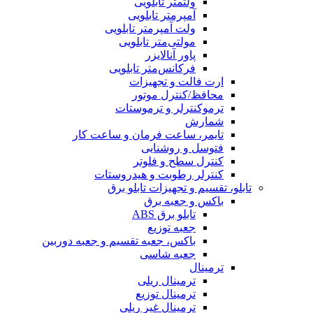
ولتمتر تابلویی
آمپرمتر تابلویی
ولت آمپرمتر تابلویی
مولتی‌متر تابلویی
پاور آنالایزر
فرکانس‌متر تابلویی
ارت فالت و تجهیزات
محافظ/کنترل موتور
ترموکنترلر و ترموستات
شمارش
تایمر، ساعت فرمان و ساعت کار
فتوسل و روشنایی
کنترل سطح و فلوتر
کنترلر رطوبت و هیدروستات
تابلو، تقسیم و تجهیزات تابلو برق
باکس و جعبه برق
تابلو برق ABS
جعبه توزیع
باکس، جعبه تقسیم و جعبه دوربین
جعبه شاسی
ترمینال
ترمینال ریلی
ترمینال توزیع
ترمینال غیر ریلی