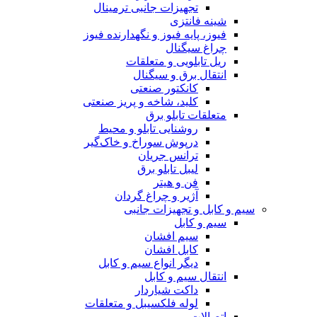
تجهیزات جانبی ترمینال
شینه فانتزی
فیوز، پایه فیوز و نگهدارنده فیوز
چراغ سیگنال
ریل تابلویی و متعلقات
انتقال برق و سیگنال
کانکتور صنعتی
کلید، شاخه و پریز صنعتی
متعلقات تابلو برق
روشنایی تابلو و محیط
درپوش سوراخ و خاک‌گیر
ترانس جریان
لیبل تابلو برق
فن و هیتر
آژیر و چراغ گردان
سیم و کابل و تجهیزات جانبی
سیم و کابل
سیم افشان
کابل افشان
دیگر انواع سیم و کابل
انتقال سیم و کابل
داکت شیاردار
لوله فلکسیبل و متعلقات
اتصالات