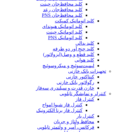
کلید محافظ‌جان چینت
کلید محافظ‌جان رعد
کلید محافظ‌جان PNS
کلید اتوماتیک کمپکت
کلید اتوماتیک هیوندای
کلید اتوماتیک چینت
کلید اتوماتیک PNS
کلید پدالی
کلید چنج آور دو طرفه
کلید قطع و وصل(ایزولاتور)
کلید هوایی
لیمیت‌سوئیچ و میکروسوئیچ
تجهیزات بانک خازنی
کنتاکتور خازنی
رگولاتور بانک خازنی
خازن قدرت و سیلندری سه‌فاز
کنترلر و نمایشگر تابلویی
کنترل فاز
کنترل فاز شیوا امواج
کنترل فاز برنا الکترونیک
کنترل بار
محافظ ولتاژ و جریان
فرکانس، آمپر و ولتمتر تابلویی