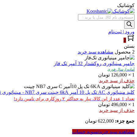
کوشانیک
جستجوی
محصولات
ورود | ثبت‌نام
2
بستن
2 محصول
مشاهده سبد خرید
جامپر مینیاتوری روکشدار 32 آمپر تک‌ فاز
آماده ارسال فوری
1
×
126,000
تومان
حذف از سبد خرید
کلید مینیاتوری AC تک پل 10 آمپر 6kA چینت سری NB7 - مینیاتوری B(روشنایی)
تعداد 1 عدد از این کالا، نیاز به حداکثر ۲ روزِکاری برای تامین دارد!
1
×
496,000
تومان
حذف از سبد خرید
جمع جزء:
622,000
تومان
مشاهده سبد خرید
تسویه حساب