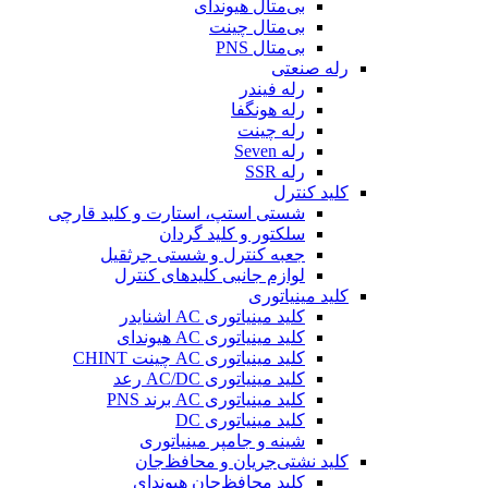
بی‌متال هیوندای
بی‌متال چینت
بی‌متال PNS
رله صنعتی
رله فیندر
رله هونگفا
رله چینت
رله Seven
رله SSR
کلید کنترل
شستی استپ، استارت و کلید قارچی
سلکتور و کلید گردان
جعبه کنترل و شستی جرثقیل
لوازم جانبی کلیدهای کنترل
کلید مینیاتوری
کلید مینیاتوری AC اشنایدر
کلید مینیاتوری AC هیوندای
کلید مینیاتوری AC چینت CHINT
کلید مینیاتوری AC/DC رعد
کلید مینیاتوری AC برند PNS
کلید مینیاتوری DC
شینه و جامپر مینیاتوری
کلید نشتی‌جریان و محافظ‌جان
کلید محافظ‌جان هیوندای