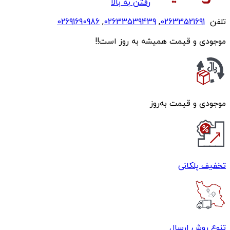
رفتن به بالا
تلفن
02633521691
,
02633539439
,
02691690986
موجودی و قیمت همیشه به روز است!!
موجودی و قیمت به‌روز
تخفیف پلکانی
تنوع روش ارسال