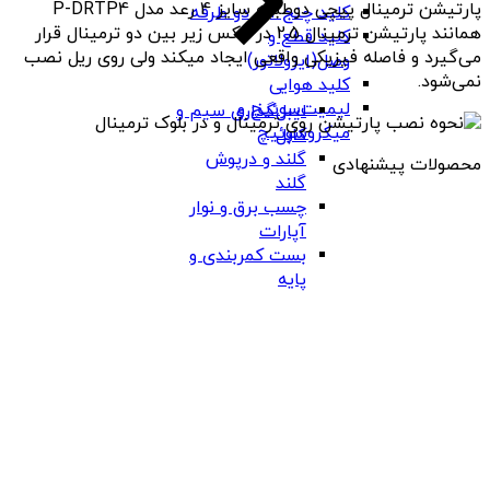
پارتیشن ترمینال پیچی دوطبقه سایز 4 رعد مدل P-DRTP4
کلید چنج آور دو طرفه
همانند پارتیشن ترمینال 2.5 در عکس زیر بین دو ترمینال قرار
کلید قطع و
می‌گیرد و فاصله فیزیکی واقعی ایجاد میکند ولی روی ریل نصب
وصل(ایزولاتور)
نمی‌شود.
کلید هوایی
لیمیت‌سوئیچ و
لیبل‌گذاری سیم و
میکروسوئیچ
کابل
گلند و درپوش
محصولات پیشنهادی
گلند
چسب برق و نوار
آپارات
بست کمربندی و
پایه