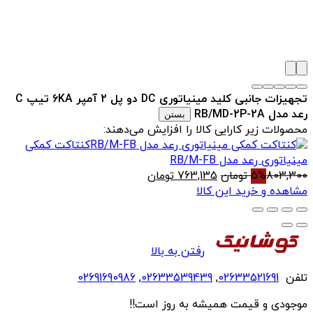
تجهیزات جانبی کلید مینیاتوری DC دو پل 2 آمپر 6KA تیپ C
رعد مدل RB/MD-2P-2A
بستن
محصولات زیر کارایی کالا را افزایش می‌دهند:
کنتاکت کمکی
مینیاتوری رعد مدل RB/M-FB
قیمت
قیمت
803,300
5%
تومان
763,135
تومان
اصلی
فعلی
مشاهده و خرید این کالا
803,300 تومان
763,135 تومان
بود.
است.
رفتن به بالا
تلفن
02633521691
,
02633539439
,
02691690986
موجودی و قیمت همیشه به روز است!!