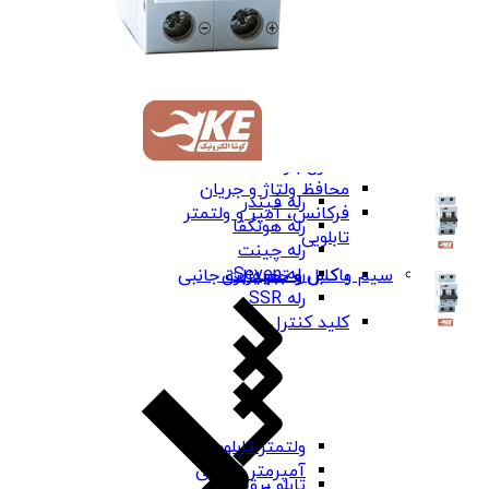
کنترل فاز شیوا
امواج
کنترل فاز برنا
الکترونیک
کنترل بار
محافظ ولتاژ و جریان
رله فیندر
فرکانس، آمپر و ولتمتر
رله هونگفا
تابلویی
رله چینت
رله Seven
باکس و جعبه برق
سیم و کابل و تجهیزات جانبی
رله SSR
کلید کنترل
ولتمتر تابلویی
آمپرمتر تابلویی
تابلو برق ABS