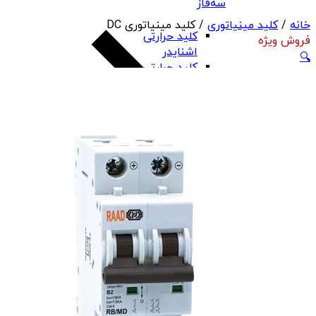
سه‌فاز
خانه
/
کلید مینیاتوری
/ کلید مینیاتوری DC
کلید حرارتی
فروش ویژه
اشنایدر
🔍
کلید حرارتی
هیوندای
کلید حرارتی چینت
کلید حرارتی PNS
بی‌متال
کنترل فاز
تابلو، تقسیم و تجهیزات تابلو برق
بی‌متال هیوندای
بی‌متال چینت
بی‌متال PNS
رله صنعتی