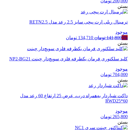
200,000
تومان
بستن
ترمینال ریلی ارت پیچی سایز 2.5 رعد مدل RETN2.5
موجود
قیمت
قیمت
5%
141,800
تومان
134,710
تومان
اصلی
فعلی
بستن
141,800 تومان
134,710 تومان
بود.
است.
کلید سلکتوری فرمان یکطرفه فلزی سویچ‌دار چینت NP2-BG21
موجود
704,000
تومان
بستن
داکت شیاردار به‌همراه درب، عرض 25 ارتفاع 60 رعد مدل
RWD25*60
موجود
265,800
تومان
بستن