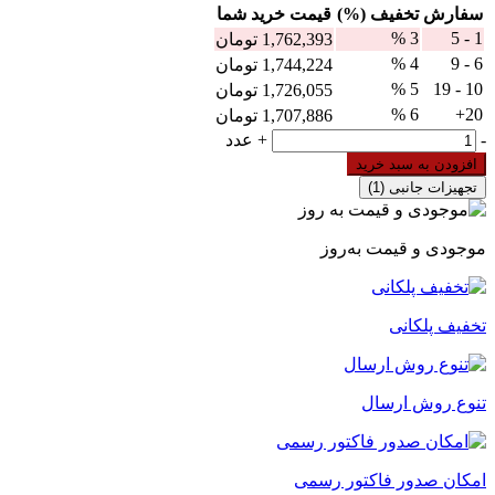
سفارش
تخفیف (%)
قيمت خرید شما
3 %
1 - 5
1,762,393
تومان
4 %
6 - 9
1,744,224
تومان
5 %
10 - 19
1,726,055
تومان
6 %
20+
1,707,886
تومان
بی
-
+
عدد
متال
افزودن به سبد خرید
1
تجهیزات جانبی
(1)
تا
1.6
آمپر
موجودی و قیمت به‌روز
PNS
سری
PNR-
25G
تخفیف پلکانی
عدد
تنوع روش ارسال
امکان صدور فاکتور رسمی