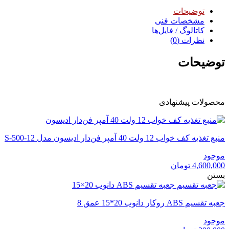
توضیحات
مشخصات فنی
کاتالوگ / فایل‌ها
نظرات (0)
توضیحات
محصولات پیشنهادی
منبع تغذیه کف خواب 12 ولت 40 آمپر فن‌دار ادیسون مدل S-500-12
موجود
4,600,000
تومان
بستن
جعبه تقسیم ABS روکار دانوب 20*15 عمق 8
موجود