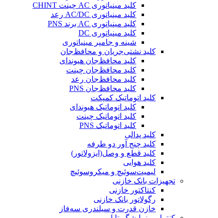
کلید مینیاتوری AC چینت CHINT
کلید مینیاتوری AC/DC رعد
کلید مینیاتوری AC برند PNS
کلید مینیاتوری DC
شینه و جامپر مینیاتوری
کلید نشتی‌جریان و محافظ‌جان
کلید محافظ‌جان هیوندای
کلید محافظ‌جان چینت
کلید محافظ‌جان رعد
کلید محافظ‌جان PNS
کلید اتوماتیک کمپکت
کلید اتوماتیک هیوندای
کلید اتوماتیک چینت
کلید اتوماتیک PNS
کلید پدالی
کلید چنج آور دو طرفه
کلید قطع و وصل(ایزولاتور)
کلید هوایی
لیمیت‌سوئیچ و میکروسوئیچ
تجهیزات بانک خازنی
کنتاکتور خازنی
رگولاتور بانک خازنی
خازن قدرت و سیلندری سه‌فاز
کنترلر و نمایشگر تابلویی