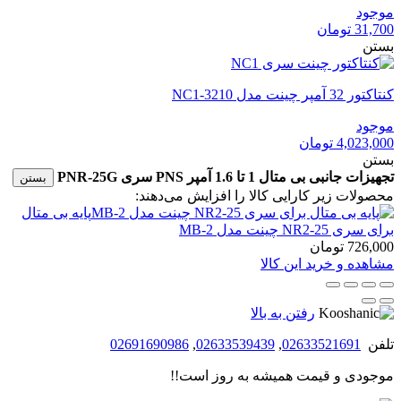
موجود
31,700
تومان
بستن
کنتاکتور 32 آمپر چینت مدل NC1-3210
موجود
4,023,000
تومان
بستن
تجهیزات جانبی بی متال 1 تا 1.6 آمپر PNS سری PNR-25G
بستن
محصولات زیر کارایی کالا را افزایش می‌دهند:
پایه بی متال
برای سری NR2-25 چینت مدل MB-2
726,000
تومان
مشاهده و خرید این کالا
رفتن به بالا
تلفن
02633521691
,
02633539439
,
02691690986
موجودی و قیمت همیشه به روز است!!