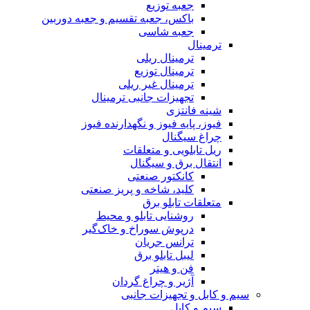
جعبه توزیع
باکس، جعبه تقسیم و جعبه دوربین
جعبه شاسی
ترمینال
ترمینال ریلی
ترمینال توزیع
ترمینال غیر ریلی
تجهیزات جانبی ترمینال
شینه فانتزی
فیوز، پایه فیوز و نگهدارنده فیوز
چراغ سیگنال
ریل تابلویی و متعلقات
انتقال برق و سیگنال
کانکتور صنعتی
کلید، شاخه و پریز صنعتی
متعلقات تابلو برق
روشنایی تابلو و محیط
درپوش سوراخ و خاک‌گیر
ترانس جریان
لیبل تابلو برق
فن و هیتر
آژیر و چراغ گردان
سیم و کابل و تجهیزات جانبی
سیم و کابل