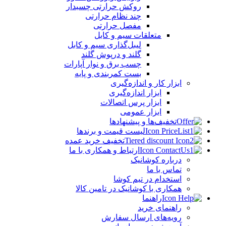
روکش حرارتی چسبدار
چند نظام حرارتی
مفصل حرارتی
متعلقات سیم و کابل
لیبل‌گذاری سیم و کابل
گلند و درپوش گلند
چسب برق و نوار آپارات
بست کمربندی و پایه
ابزار کار و اندازه‌گیری
ابزار اندازه‌گیری
ابزار پرس اتصالات
ابزار عمومی
تخفیف‌ها و پیشنهادها
لیست قیمت و برندها
تخفیف خرید عمده
ارتباط و همکاری با ما
درباره کوشانیک
تماس با ما
استخدام در تیم کوشا
همکاری با کوشانیک در تامین کالا
راهنما
راهنمای خرید
رویه‌های ارسال سفارش