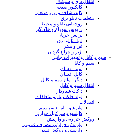
انتقال برق و سیگنال
کانکتور صنعتی
کلید، شاخه و پریز صنعتی
متعلقات تابلو برق
روشنایی تابلو و محیط
درپوش سوراخ و خاک‌گیر
ترانس جریان
لیبل تابلو برق
فن و هیتر
آژیر و چراغ گردان
سیم و کابل و تجهیزات جانبی
سیم و کابل
سیم افشان
کابل افشان
دیگر انواع سیم و کابل
انتقال سیم و کابل
داکت شیاردار
لوله فلکسیبل و متعلقات
اتصالات
وایرشو و انواع سرسیم
کابلشو و سرکابل حرارتی
روکش حرارتی و وارنیش
وارنیش حرارتی مصرف عمومی
وارنیش و روکش نسوز