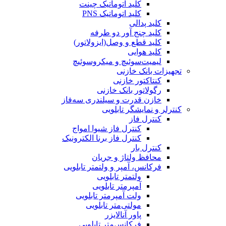
کلید اتوماتیک چینت
کلید اتوماتیک PNS
کلید پدالی
کلید چنج آور دو طرفه
کلید قطع و وصل(ایزولاتور)
کلید هوایی
لیمیت‌سوئیچ و میکروسوئیچ
تجهیزات بانک خازنی
کنتاکتور خازنی
رگولاتور بانک خازنی
خازن قدرت و سیلندری سه‌فاز
کنترلر و نمایشگر تابلویی
کنترل فاز
کنترل فاز شیوا امواج
کنترل فاز برنا الکترونیک
کنترل بار
محافظ ولتاژ و جریان
فرکانس، آمپر و ولتمتر تابلویی
ولتمتر تابلویی
آمپرمتر تابلویی
ولت آمپرمتر تابلویی
مولتی‌متر تابلویی
پاور آنالایزر
فرکانس‌متر تابلویی