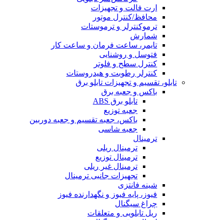
ارت فالت و تجهیزات
محافظ/کنترل موتور
ترموکنترلر و ترموستات
شمارش
تایمر، ساعت فرمان و ساعت کار
فتوسل و روشنایی
کنترل سطح و فلوتر
کنترلر رطوبت و هیدروستات
تابلو، تقسیم و تجهیزات تابلو برق
باکس و جعبه برق
تابلو برق ABS
جعبه توزیع
باکس، جعبه تقسیم و جعبه دوربین
جعبه شاسی
ترمینال
ترمینال ریلی
ترمینال توزیع
ترمینال غیر ریلی
تجهیزات جانبی ترمینال
شینه فانتزی
فیوز، پایه فیوز و نگهدارنده فیوز
چراغ سیگنال
ریل تابلویی و متعلقات