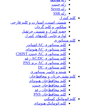
رله چینت
رله Seven
رله SSR
کلید کنترل
شستی استپ، استارت و کلید قارچی
سلکتور و کلید گردان
جعبه کنترل و شستی جرثقیل
لوازم جانبی کلیدهای کنترل
کلید مینیاتوری
کلید مینیاتوری AC اشنایدر
کلید مینیاتوری AC هیوندای
کلید مینیاتوری AC چینت CHINT
کلید مینیاتوری AC/DC رعد
کلید مینیاتوری AC برند PNS
کلید مینیاتوری DC
شینه و جامپر مینیاتوری
کلید نشتی‌جریان و محافظ‌جان
کلید محافظ‌جان هیوندای
کلید محافظ‌جان چینت
کلید محافظ‌جان رعد
کلید محافظ‌جان PNS
کلید اتوماتیک کمپکت
کلید اتوماتیک هیوندای