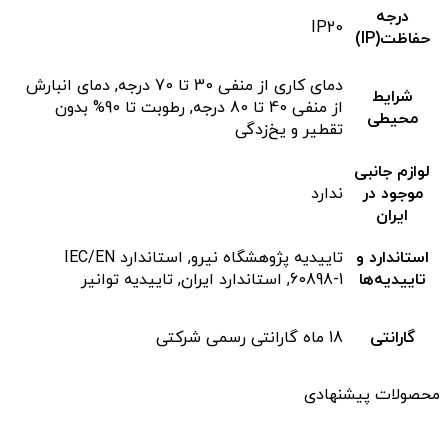
درجه
IP20
حفاظت(IP)
دمای کاری از منفی 30 تا 70 درجه, دمای انبارش
شرایط
از منفی 40 تا 80 درجه, رطوبت تا 90% بدون
محیطی
تقطیر و یخ‌زدگی
لوازم جانبی
موجود در
ندارد
ایران
استاندارد و
تاییدیه پژوهشگاه نیرو, استاندارد IEC/EN
تاییدیه‌ها
60898-1, استاندارد ایران, تاییدیه توانیر
گارانتی
18 ماه گارانتی رسمی شرکتی
محصولات پیشنهادی