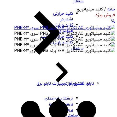
سه‌فاز
خانه
/ کلید مینیاتوری
کلید حرارتی
فروش ویژه
اشنایدر
🔍
کلید حرارتی
هیوندای
کلید حرارتی چینت
کلید حرارتی PNS
بی‌متال
کنترل فاز
تابلو، تقسیم و تجهیزات تابلو برق
بی‌متال هیوندای
بی‌متال چینت
بی‌متال PNS
رله صنعتی