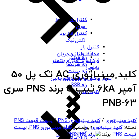
کنترل فاز شیوا
امواج
کنترل فاز برنا
الکترونیک
کنترل بار
محافظ ولتاژ و جریان
رله فیندر
فرکانس، آمپر و ولتمتر
رله هونگفا
تابلویی
کلید مینیاتوری AC تک پل 50
رله چینت
رله Seven
باکس و جعبه برق
سیم و کابل و تجهیزات جانبی
رله SSR
آمپر 6kA تیپ C برند PNS سری
کلید کنترل
PNB-63
کلید مینیاتوری
/
کلید مینیاتوری PNS
/
لیست قیمت PNS
ولتمتر تابلویی
دسته:
کلید مینیاتوری
برچسب:
کلید مینیاتوری PNS
,
لیست
آمپرمتر تابلویی
قیمت PNS
برند:
PNS
تابلو برق ABS