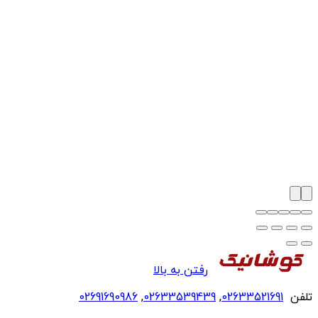
رفتن به بالا
تلفن
02633521691
,
02633539439
,
02691690986