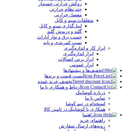
روکش حرارتی چسبدار
چند نظام حرارتی
مفصل حرارتی
متعلقات سیم و کابل
لیبل‌گذاری سیم و کابل
گلند و درپوش گلند
چسب برق و نوار آپارات
بست کمربندی و پایه
ابزار کار و اندازه‌گیری
ابزار اندازه‌گیری
ابزار پرس اتصالات
ابزار عمومی
تخفیف‌ها و پیشنهادها
لیست قیمت و برندها
تخفیف خرید عمده
ارتباط و همکاری با ما
درباره کوشانیک
تماس با ما
استخدام در تیم کوشا
همکاری با کوشانیک در تامین کالا
راهنما
راهنمای خرید
رویه‌های ارسال سفارش