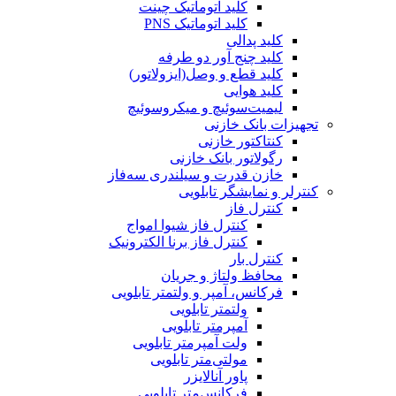
کلید اتوماتیک چینت
کلید اتوماتیک PNS
کلید پدالی
کلید چنج آور دو طرفه
کلید قطع و وصل(ایزولاتور)
کلید هوایی
لیمیت‌سوئیچ و میکروسوئیچ
تجهیزات بانک خازنی
کنتاکتور خازنی
رگولاتور بانک خازنی
خازن قدرت و سیلندری سه‌فاز
کنترلر و نمایشگر تابلویی
کنترل فاز
کنترل فاز شیوا امواج
کنترل فاز برنا الکترونیک
کنترل بار
محافظ ولتاژ و جریان
فرکانس، آمپر و ولتمتر تابلویی
ولتمتر تابلویی
آمپرمتر تابلویی
ولت آمپرمتر تابلویی
مولتی‌متر تابلویی
پاور آنالایزر
فرکانس‌متر تابلویی