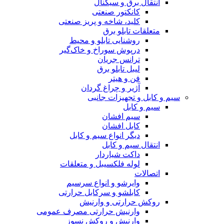
انتقال برق و سیگنال
کانکتور صنعتی
کلید، شاخه و پریز صنعتی
متعلقات تابلو برق
روشنایی تابلو و محیط
درپوش سوراخ و خاک‌گیر
ترانس جریان
لیبل تابلو برق
فن و هیتر
آژیر و چراغ گردان
سیم و کابل و تجهیزات جانبی
سیم و کابل
سیم افشان
کابل افشان
دیگر انواع سیم و کابل
انتقال سیم و کابل
داکت شیاردار
لوله فلکسیبل و متعلقات
اتصالات
وایرشو و انواع سرسیم
کابلشو و سرکابل حرارتی
روکش حرارتی و وارنیش
وارنیش حرارتی مصرف عمومی
وارنیش و روکش نسوز