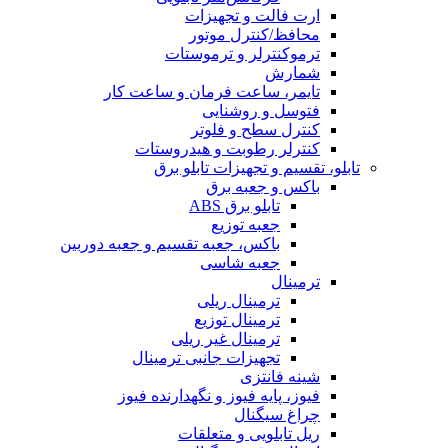
ارت فالت و تجهیزات
محافظ/کنترل موتور
ترموکنترلر و ترموستات
شمارش
تایمر، ساعت فرمان و ساعت کار
فتوسل و روشنایی
کنترل سطح و فلوتر
کنترلر رطوبت و هیدروستات
تابلو، تقسیم و تجهیزات تابلو برق
باکس و جعبه برق
تابلو برق ABS
جعبه توزیع
باکس، جعبه تقسیم و جعبه دوربین
جعبه شاسی
ترمینال
ترمینال ریلی
ترمینال توزیع
ترمینال غیر ریلی
تجهیزات جانبی ترمینال
شینه فانتزی
فیوز، پایه فیوز و نگهدارنده فیوز
چراغ سیگنال
ریل تابلویی و متعلقات