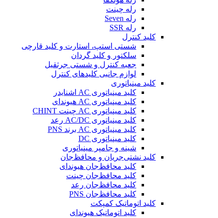
رله چینت
رله Seven
رله SSR
کلید کنترل
شستی استپ، استارت و کلید قارچی
سلکتور و کلید گردان
جعبه کنترل و شستی جرثقیل
لوازم جانبی کلیدهای کنترل
کلید مینیاتوری
کلید مینیاتوری AC اشنایدر
کلید مینیاتوری AC هیوندای
کلید مینیاتوری AC چینت CHINT
کلید مینیاتوری AC/DC رعد
کلید مینیاتوری AC برند PNS
کلید مینیاتوری DC
شینه و جامپر مینیاتوری
کلید نشتی‌جریان و محافظ‌جان
کلید محافظ‌جان هیوندای
کلید محافظ‌جان چینت
کلید محافظ‌جان رعد
کلید محافظ‌جان PNS
کلید اتوماتیک کمپکت
کلید اتوماتیک هیوندای