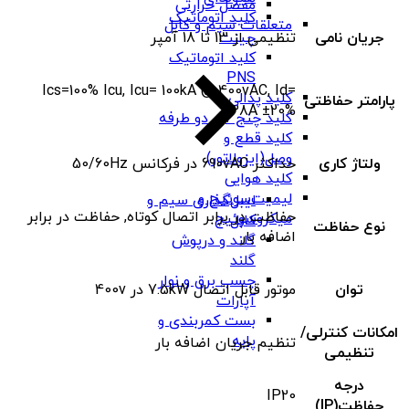
مفصل حرارتی
کلید اتوماتیک
متعلقات سیم و کابل
جریان نامی
تنظیمی از 13 تا 18 آمپر
چینت
کلید اتوماتیک
PNS
Ics=100% Icu, Icu= 100kA @ 400vAC, Id=
کلید پدالی
پارامتر حفاظتی
138A ±20%
کلید چنج آور دو طرفه
کلید قطع و
وصل(ایزولاتور)
ولتاژ کاری
حداکثر 690vAC در فرکانس 50/60Hz
کلید هوایی
لیمیت‌سوئیچ و
لیبل‌گذاری سیم و
حفاظت در برابر اتصال کوتاه, حفاظت در برابر
میکروسوئیچ
کابل
نوع حفاظت
اضافه بار
گلند و درپوش
گلند
چسب برق و نوار
توان
موتور قابل اتصال 7.5kW در 400v
آپارات
بست کمربندی و
امکانات کنترلی/
پایه
تنظیم جریان اضافه بار
تنظیمی
درجه
IP20
حفاظت(IP)