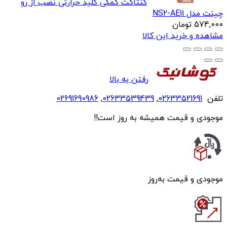
کنتاکت کمکی کلید حرارتی نصب از رو
چینت مدل NS2-AE11
574,000
تومان
مشاهده و خرید این کالا
رفتن به بالا
تلفن
02633521691
,
02633539439
,
02691690986
موجودی و قیمت همیشه به روز است!!
موجودی و قیمت به‌روز