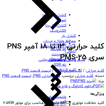
کنترل فاز شیوا
امواج
کنترل فاز برنا
الکترونیک
کنترل بار
محافظ ولتاژ و جریان
کلید حرارتی 13 تا 18 آمپر PNS
رله فیندر
فرکانس، آمپر و ولتمتر
رله هونگفا
تابلویی
رله چینت
سری PMS-25
رله Seven
باکس و جعبه برق
سیم و کابل و تجهیزات جانبی
رله SSR
کلید کنترل
کلید حرارتی
/
کلید حرارتی PNS
/
لیست قیمت PNS
دسته:
کلید حرارتی
برچسب:
کلید حرارتی PNS
,
لیست قیمت PNS
برند:
PNS
دانلود کاتالوگ و فایل‌ها
ویژگی‌ها:
ولتمتر تابلویی
آمپرمتر تابلویی
کلید حفاظت موتوری MPCB برند PNS مناسب برای موتور 7.5KW
تابلو برق ABS