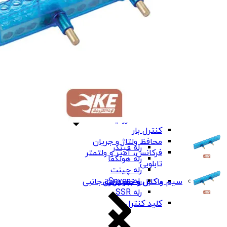
بی‌متال هیوندای
بی‌متال چینت
بی‌متال PNS
رله صنعتی
کنترل فاز شیوا
امواج
کنترل فاز برنا
الکترونیک
کنترل بار
محافظ ولتاژ و جریان
رله فیندر
فرکانس، آمپر و ولتمتر
رله هونگفا
تابلویی
رله چینت
رله Seven
باکس و جعبه برق
سیم و کابل و تجهیزات جانبی
رله SSR
کلید کنترل