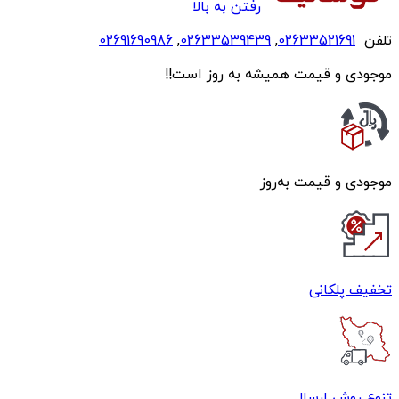
رفتن به بالا
تلفن
02633521691
,
02633539439
,
02691690986
موجودی و قیمت همیشه به روز است!!
موجودی و قیمت به‌روز
تخفیف پلکانی
تنوع روش ارسال