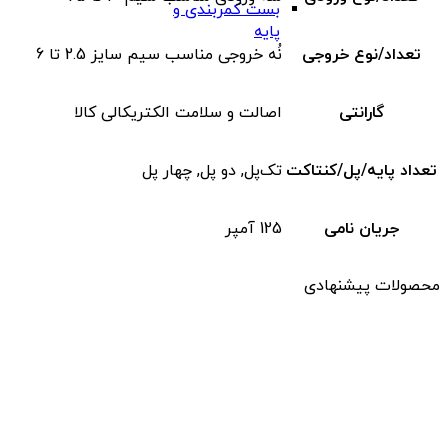
بست کمربندی و
پایه
تعداد/نوع خروجی
نُه خروجی مناسب سیم سایز 2.5 تا 6
گارانتی
اصالت و سلامت الکتریکالی کالا
تعداد پایه/پل/کنتاکت
تک‌‌پل, دو پل, چهار پل
جریان نامی
125 آمپر
محصولات پیشنهادی