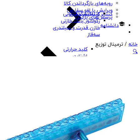
رویه‌های بازگرداندن کالا
ویرایش یا لغو سفارش
کنتاکتور خازنی
کنترلر و نمایشگر تابلویی
پرسش‌های پرتکرار
رگولاتور بانک خازنی
دانشنامه
خازن قدرت و سیلندری
سه‌فاز
خانه
/ ترمینال توزیع
کلید حرارتی
🔍
اشنایدر
کلید حرارتی
هیوندای
کلید حرارتی چینت
کلید حرارتی PNS
بی‌متال
کنترل فاز
تابلو، تقسیم و تجهیزات تابلو برق