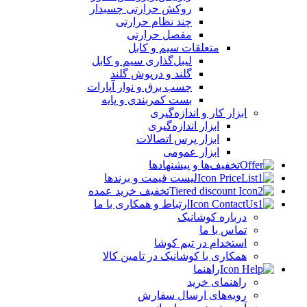
روکش حرارتی چسبدار
چند نظام حرارتی
مفصل حرارتی
متعلقات سیم و کابل
لیبل‌گذاری سیم و کابل
گلند و درپوش گلند
چسب برق و نوار آپارات
بست کمربندی و پایه
ابزار کار و اندازه‌گیری
ابزار اندازه‌گیری
ابزار پرس اتصالات
ابزار عمومی
تخفیف‌ها و پیشنهادها
لیست قیمت و برندها
تخفیف خرید عمده
ارتباط و همکاری با ما
درباره کوشانیک
تماس با ما
استخدام در تیم کوشا
همکاری با کوشانیک در تامین کالا
راهنما
راهنمای خرید
رویه‌های ارسال سفارش