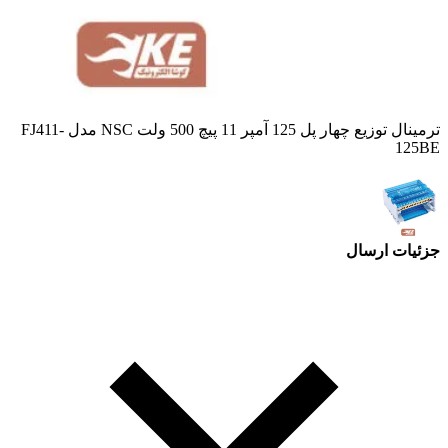
ترمینال توزیع چهار پل 125 آمپر 11 پیچ 500 ولت NSC مدل FJ411-
125BE
جزئیات ارسال