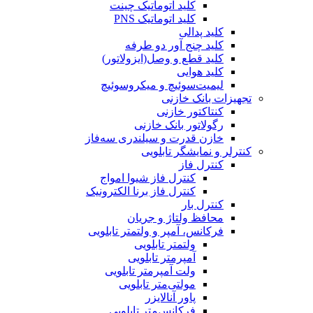
کلید اتوماتیک چینت
کلید اتوماتیک PNS
کلید پدالی
کلید چنج آور دو طرفه
کلید قطع و وصل(ایزولاتور)
کلید هوایی
لیمیت‌سوئیچ و میکروسوئیچ
تجهیزات بانک خازنی
کنتاکتور خازنی
رگولاتور بانک خازنی
خازن قدرت و سیلندری سه‌فاز
کنترلر و نمایشگر تابلویی
کنترل فاز
کنترل فاز شیوا امواج
کنترل فاز برنا الکترونیک
کنترل بار
محافظ ولتاژ و جریان
فرکانس، آمپر و ولتمتر تابلویی
ولتمتر تابلویی
آمپرمتر تابلویی
ولت آمپرمتر تابلویی
مولتی‌متر تابلویی
پاور آنالایزر
فرکانس‌متر تابلویی