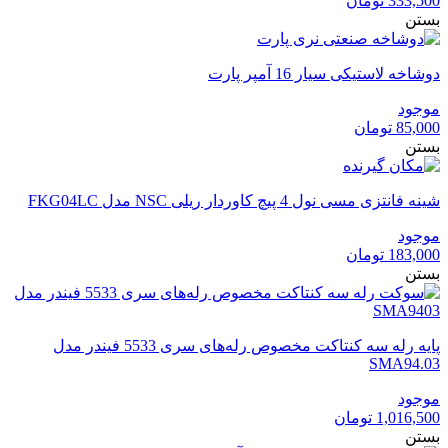
333,500
تومان
بستن
دوشاخه لاستیکی سیار 16 آمپر پارت
موجود
85,000
تومان
بستن
شینه فانتزی مسی نول 4 پیچ کاوردار ریلی NSC مدل FKG04LC
موجود
183,000
تومان
بستن
پایه رله سه کنتاکت مخصوص رله‌های سری 5533 فیندر مدل
SMA94.03
موجود
1,016,500
تومان
بستن