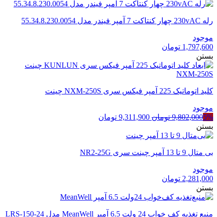
رله 230vAC چهار کنتاکت 7 آمپر فیندر مدل 55.34.8.230.0054
موجود
1,797,600
تومان
بستن
کلید اتوماتیک 225 آمپر فیکس سری NXM-250S چینت
موجود
قیمت
قیمت
5%
9,802,000
تومان
9,311,900
تومان
اصلی
فعلی
بستن
9,802,000 تومان
9,311,900 تومان
بود.
است.
بی متال 9 تا 13 آمپر چینت سری NR2-25G
موجود
2,281,000
تومان
بستن
منبع تغذیه کف خواب 24 ولت 6.5 آمپر MeanWell مدل LRS-150-24