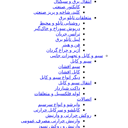
انتقال برق و سیگنال
کانکتور صنعتی
کلید، شاخه و پریز صنعتی
متعلقات تابلو برق
روشنایی تابلو و محیط
درپوش سوراخ و خاک‌گیر
ترانس جریان
لیبل تابلو برق
فن و هیتر
آژیر و چراغ گردان
سیم و کابل و تجهیزات جانبی
سیم و کابل
سیم افشان
کابل افشان
دیگر انواع سیم و کابل
انتقال سیم و کابل
داکت شیاردار
لوله فلکسیبل و متعلقات
اتصالات
وایرشو و انواع سرسیم
کابلشو و سرکابل حرارتی
روکش حرارتی و وارنیش
وارنیش حرارتی مصرف عمومی
وارنیش و روکش نسوز