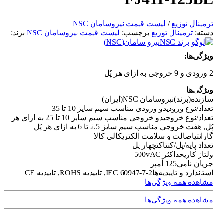
ترمینال توزیع
/
لیست قیمت نیروسامان NSC
دسته:
ترمینال توزیع
برچسب:
لیست قیمت نیروسامان NSC
برند:
نیرو سامان(NSC)
ویژگی‌ها:
2 ورودی و 9 خروجی به ازای هر پُل
ویژگی‌ها
سازنده(برند)
نیروسامان NSC(ایران)
تعداد/نوع ورودی
دو ورودی مناسب سیم سایز 10 تا 35
تعداد/نوع خروجی
دو خروجی مناسب سیم سایز 10 تا 25 به ازای هر
پُل, هفت خروجی مناسب سیم سایز 2.5 تا 6 به ازای هر پُل
گارانتی
اصالت و سلامت الکتریکالی کالا
تعداد پایه/پل/کنتاکت
چهار پل
ولتاژ کاری
حداکثر 500vAC
جریان نامی
125 آمپر
استاندارد و تاییدیه‌ها
IEC 60947-7-2, تاییدیه ROHS, تاییدیه CE
مشاهده همه ویژگی‌ها
مشاهده همه ویژگی‌ها