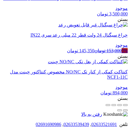
موجود
3,500,000
تومان
بستن
چراغ سیگنال 24 ولت قطر 22 میلی رعد سری IN22
موجود
5%
153,000
تومان
145,350
تومان
بستن
کنتاکت کمکی از کنار تک NO/NC مخصوص کنتاکتور چینت مدل
NCF1-11C
موجود
894,000
تومان
بستن
رفتن به بالا
تلفن
02633521691
,
02633539439
,
02691690986