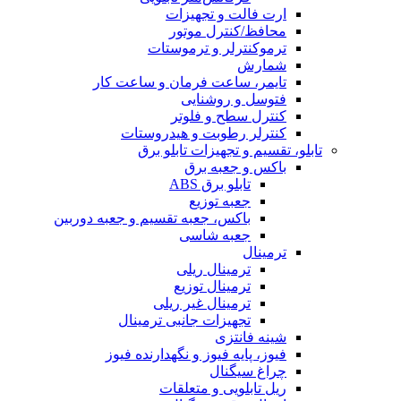
ارت فالت و تجهیزات
محافظ/کنترل موتور
ترموکنترلر و ترموستات
شمارش
تایمر، ساعت فرمان و ساعت کار
فتوسل و روشنایی
کنترل سطح و فلوتر
کنترلر رطوبت و هیدروستات
تابلو، تقسیم و تجهیزات تابلو برق
باکس و جعبه برق
تابلو برق ABS
جعبه توزیع
باکس، جعبه تقسیم و جعبه دوربین
جعبه شاسی
ترمینال
ترمینال ریلی
ترمینال توزیع
ترمینال غیر ریلی
تجهیزات جانبی ترمینال
شینه فانتزی
فیوز، پایه فیوز و نگهدارنده فیوز
چراغ سیگنال
ریل تابلویی و متعلقات