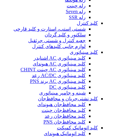
رله چینت
رله Seven
رله SSR
کلید کنترل
شستی استپ، استارت و کلید قارچی
سلکتور و کلید گردان
جعبه کنترل و شستی جرثقیل
لوازم جانبی کلیدهای کنترل
کلید مینیاتوری
کلید مینیاتوری AC اشنایدر
کلید مینیاتوری AC هیوندای
کلید مینیاتوری AC چینت CHINT
کلید مینیاتوری AC/DC رعد
کلید مینیاتوری AC برند PNS
کلید مینیاتوری DC
شینه و جامپر مینیاتوری
کلید نشتی‌جریان و محافظ‌جان
کلید محافظ‌جان هیوندای
کلید محافظ‌جان چینت
کلید محافظ‌جان رعد
کلید محافظ‌جان PNS
کلید اتوماتیک کمپکت
کلید اتوماتیک هیوندای