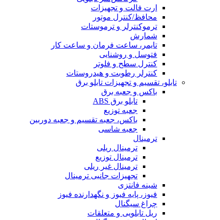
ارت فالت و تجهیزات
محافظ/کنترل موتور
ترموکنترلر و ترموستات
شمارش
تایمر، ساعت فرمان و ساعت کار
فتوسل و روشنایی
کنترل سطح و فلوتر
کنترلر رطوبت و هیدروستات
تابلو، تقسیم و تجهیزات تابلو برق
باکس و جعبه برق
تابلو برق ABS
جعبه توزیع
باکس، جعبه تقسیم و جعبه دوربین
جعبه شاسی
ترمینال
ترمینال ریلی
ترمینال توزیع
ترمینال غیر ریلی
تجهیزات جانبی ترمینال
شینه فانتزی
فیوز، پایه فیوز و نگهدارنده فیوز
چراغ سیگنال
ریل تابلویی و متعلقات