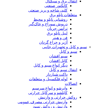
انتقال برق و سیگنال
کانکتور صنعتی
کلید، شاخه و پریز صنعتی
متعلقات تابلو برق
روشنایی تابلو و محیط
درپوش سوراخ و خاک‌گیر
ترانس جریان
لیبل تابلو برق
فن و هیتر
آژیر و چراغ گردان
سیم و کابل و تجهیزات جانبی
سیم و کابل
سیم افشان
کابل افشان
دیگر انواع سیم و کابل
انتقال سیم و کابل
داکت شیاردار
لوله فلکسیبل و متعلقات
اتصالات
وایرشو و انواع سرسیم
کابلشو و سرکابل حرارتی
روکش حرارتی و وارنیش
وارنیش حرارتی مصرف عمومی
وارنیش و روکش نسوز