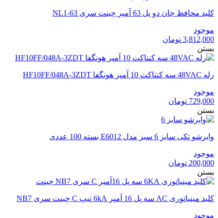
بود.
است.
کلید محافظ جان دو پل 63 آمپر چینت سری NL1-63
موجود
3,812,000
تومان
بستن
رله 48VAC سه کنتاکت 10 آمپر هونگفا HF10FF/048A-3ZDT
موجود
729,000
تومان
بستن
وایرشو تکی سایز 6 سبز مدل E6012 بسته 100 عددی
موجود
200,000
تومان
بستن
کلید مینیاتوری AC سه پل 16 آمپر 6kA تیپ C چینت سری NB7
موجود