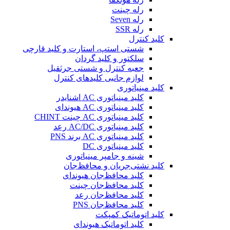
رله چینت
رله Seven
رله SSR
کلید کنترل
شستی استپ، استارت و کلید قارچی
سلکتور و کلید گردان
جعبه کنترل و شستی جرثقیل
لوازم جانبی کلیدهای کنترل
کلید مینیاتوری
کلید مینیاتوری AC اشنایدر
کلید مینیاتوری AC هیوندای
کلید مینیاتوری AC چینت CHINT
کلید مینیاتوری AC/DC رعد
کلید مینیاتوری AC برند PNS
کلید مینیاتوری DC
شینه و جامپر مینیاتوری
کلید نشتی‌جریان و محافظ‌جان
کلید محافظ‌جان هیوندای
کلید محافظ‌جان چینت
کلید محافظ‌جان رعد
کلید محافظ‌جان PNS
کلید اتوماتیک کمپکت
کلید اتوماتیک هیوندای