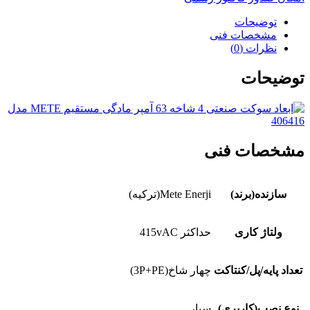
توضیحات
مشخصات فنی
نظرات (0)
توضیحات
مشخصات فنی
سازنده(برند)
Mete Enerji(ترکیه)
ولتاژ کاری
حداکثر 415vAC
تعداد پایه/پل/کنتاکت
چهار شاخ(3P+PE)
نوع نصب(کاربری)
سیار