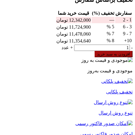
سفارش
تخفیف (%)
قيمت خرید شما
—
1 - 2
12,342,000
تومان
5 %
3 - 6
11,724,900
تومان
7 %
7 - 9
11,478,060
تومان
8 %
10+
11,354,640
تومان
پریز
-
+
عدد
سیار
افزودن به سبد خرید
4
شاخه
63
موجودی و قیمت به‌روز
آمپر
Mete
Enerji
مدل
تخفیف پلکانی
406416
عدد
تنوع روش ارسال
امکان صدور فاکتور رسمی