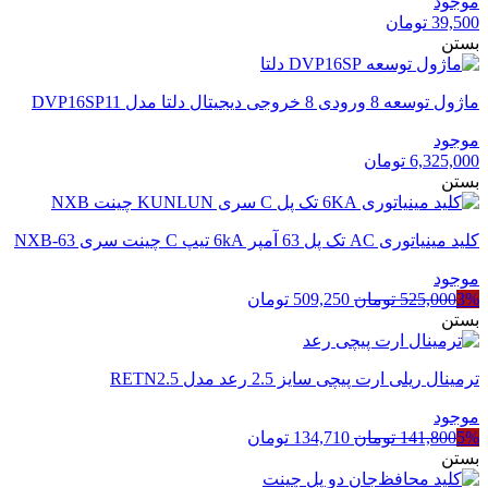
موجود
39,500
تومان
بستن
ماژول توسعه 8 ورودی 8 خروجی دیجیتال دلتا مدل DVP16SP11
موجود
6,325,000
تومان
بستن
کلید مینیاتوری AC تک پل 63 آمپر 6kA تیپ C چینت سری NXB-63
موجود
قیمت
قیمت
3%
525,000
تومان
509,250
تومان
اصلی
فعلی
بستن
525,000 تومان
509,250 تومان
بود.
است.
ترمینال ریلی ارت پیچی سایز 2.5 رعد مدل RETN2.5
موجود
قیمت
قیمت
5%
141,800
تومان
134,710
تومان
اصلی
فعلی
بستن
141,800 تومان
134,710 تومان