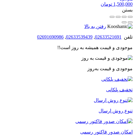
1,500,000
تومان
بستن
رفتن به بالا
تلفن
02633521691
,
02633539439
,
02691690986
موجودی و قیمت همیشه به روز است!!
موجودی و قیمت به‌روز
تخفیف پلکانی
تنوع روش ارسال
امکان صدور فاکتور رسمی