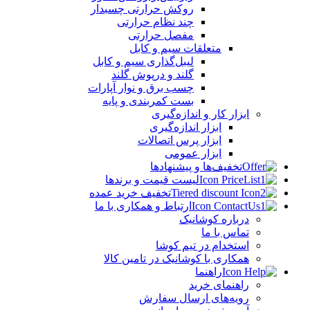
روکش حرارتی چسبدار
چند نظام حرارتی
مفصل حرارتی
متعلقات سیم و کابل
لیبل‌گذاری سیم و کابل
گلند و درپوش گلند
چسب برق و نوار آپارات
بست کمربندی و پایه
ابزار کار و اندازه‌گیری
ابزار اندازه‌گیری
ابزار پرس اتصالات
ابزار عمومی
تخفیف‌ها و پیشنهادها
لیست قیمت و برندها
تخفیف خرید عمده
ارتباط و همکاری با ما
درباره کوشانیک
تماس با ما
استخدام در تیم کوشا
همکاری با کوشانیک در تامین کالا
راهنما
راهنمای خرید
رویه‌های ارسال سفارش