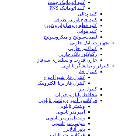
کلید اتوماتیک چینت
کلید اتوماتیک PNS
کلید پدالی
کلید چنج آور دو طرفه
کلید قطع و وصل(ایزولاتور)
کلید هوایی
لیمیت‌سوئیچ و میکروسوئیچ
تجهیزات بانک خازنی
کنتاکتور خازنی
رگولاتور بانک خازنی
خازن قدرت و سیلندری سه‌فاز
کنترلر و نمایشگر تابلویی
کنترل فاز
کنترل فاز شیوا امواج
کنترل فاز برنا الکترونیک
کنترل بار
محافظ ولتاژ و جریان
فرکانس، آمپر و ولتمتر تابلویی
ولتمتر تابلویی
آمپرمتر تابلویی
ولت آمپرمتر تابلویی
مولتی‌متر تابلویی
پاور آنالایزر
فرکانس‌متر تابلویی