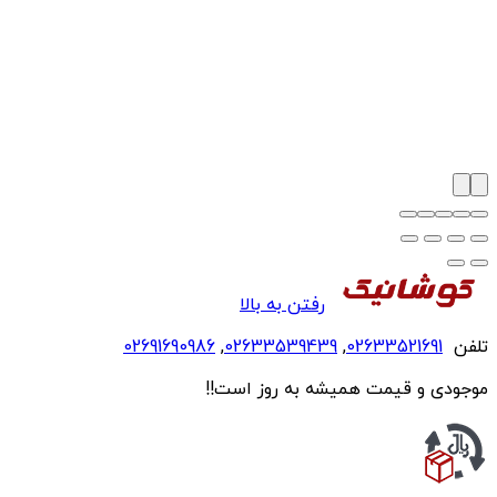
رفتن به بالا
تلفن
02633521691
,
02633539439
,
02691690986
موجودی و قیمت همیشه به روز است!!