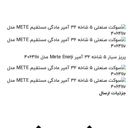
پریز سیار 5 شاخه 32 آمپر Mete Enerji مدل 406411v
جزئیات ارسال