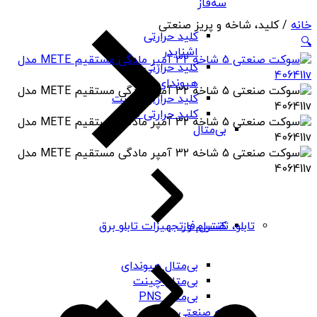
سه‌فاز
خانه
/ کلید، شاخه و پریز صنعتی
کلید حرارتی
🔍
اشنایدر
کلید حرارتی
هیوندای
کلید حرارتی چینت
کلید حرارتی PNS
بی‌متال
کنترل فاز
تابلو، تقسیم و تجهیزات تابلو برق
بی‌متال هیوندای
بی‌متال چینت
بی‌متال PNS
رله صنعتی