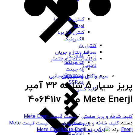
کنترل فاز شیوا
امواج
کنترل فاز برنا
الکترونیک
کنترل بار
محافظ ولتاژ و جریان
رله فیندر
فرکانس، آمپر و ولتمتر
رله هونگفا
تابلویی
رله چینت
رله Seven
باکس و جعبه برق
سیم و کابل و تجهیزات جانبی
پریز سیار 5 شاخه 32 آمپر
رله SSR
کلید کنترل
Mete Enerji مدل 406411v
کلید، شاخه و پریز صنعتی
/
لیست قیمت Mete Enerji
دسته:
کلید، شاخه و پریز صنعتی
برچسب:
لیست قیمت Mete
ولتمتر تابلویی
Enerji
برند:
Mete Enerji
آمپرمتر تابلویی
تابلو برق ABS