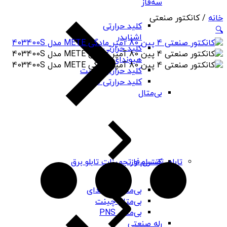
سه‌فاز
خانه
/ کانکتور صنعتی
کلید حرارتی
🔍
اشنایدر
کلید حرارتی
هیوندای
کلید حرارتی چینت
کلید حرارتی PNS
بی‌متال
کنترل فاز
تابلو، تقسیم و تجهیزات تابلو برق
بی‌متال هیوندای
بی‌متال چینت
بی‌متال PNS
رله صنعتی