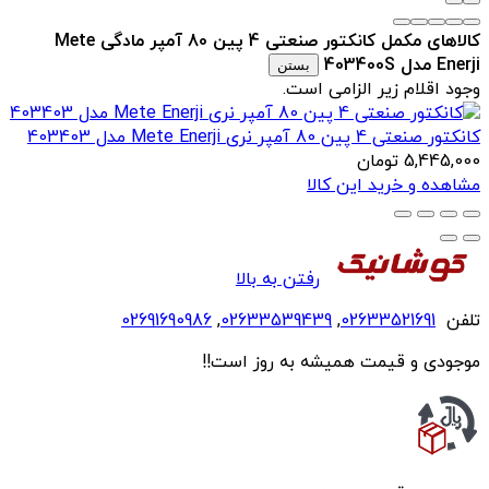
کالاهای مکمل کانکتور صنعتی 4 پین 80 آمپر مادگی Mete
Enerji مدل 403400S
بستن
وجود اقلام زیر الزامی است.
کانکتور صنعتی 4 پین 80 آمپر نری Mete Enerji مدل 403403
5,445,000
تومان
مشاهده و خرید این کالا
رفتن به بالا
تلفن
02633521691
,
02633539439
,
02691690986
موجودی و قیمت همیشه به روز است!!