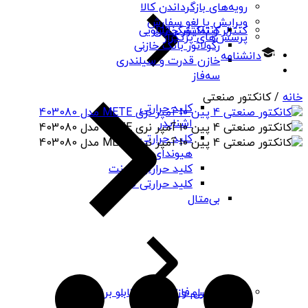
رویه‌های بازگرداندن کالا
ویرایش یا لغو سفارش
کنتاکتور خازنی
کنترلر و نمایشگر تابلویی
پرسش‌های پرتکرار
رگولاتور بانک خازنی
دانشنامه
خازن قدرت و سیلندری
سه‌فاز
خانه
/ کانکتور صنعتی
کلید حرارتی
اشنایدر
کلید حرارتی
هیوندای
کلید حرارتی چینت
کلید حرارتی PNS
بی‌متال
کنترل فاز
تابلو، تقسیم و تجهیزات تابلو برق