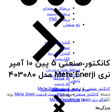
بی‌متال هیوندای
بی‌متال چینت
بی‌متال PNS
رله صنعتی
کنترل فاز شیوا
امواج
کنترل فاز برنا
الکترونیک
کانکتور صنعتی 5 پین 10 آمپر
کنترل بار
محافظ ولتاژ و جریان
نری Mete Enerji مدل 403080
رله فیندر
فرکانس، آمپر و ولتمتر
رله هونگفا
تابلویی
رله چینت
کانکتور صنعتی
/
لیست قیمت Mete Enerji
رله Seven
باکس و جعبه برق
سیم و کابل و تجهیزات جانبی
دسته:
کانکتور صنعتی
برچسب:
لیست قیمت Mete Enerji
برند:
رله SSR
Mete Enerji
کلید کنترل
ویژگی‌ها: