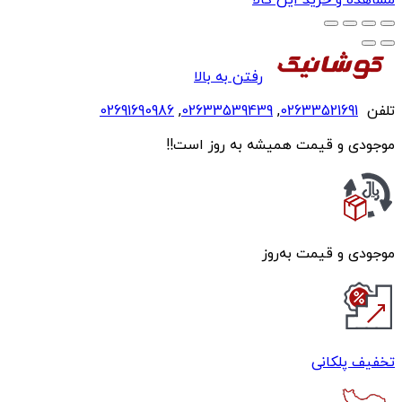
رفتن به بالا
تلفن
02633521691
,
02633539439
,
02691690986
موجودی و قیمت همیشه به روز است!!
موجودی و قیمت به‌روز
تخفیف پلکانی