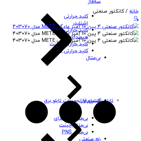
سه‌فاز
خانه
/ کانکتور صنعتی
کلید حرارتی
🔍
اشنایدر
کلید حرارتی
هیوندای
کلید حرارتی چینت
کلید حرارتی PNS
بی‌متال
کنترل فاز
تابلو، تقسیم و تجهیزات تابلو برق
بی‌متال هیوندای
بی‌متال چینت
بی‌متال PNS
رله صنعتی