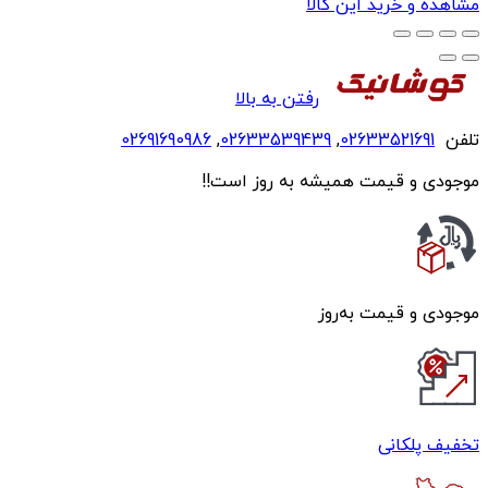
مشاهده و خرید این کالا
رفتن به بالا
تلفن
02633521691
,
02633539439
,
02691690986
موجودی و قیمت همیشه به روز است!!
موجودی و قیمت به‌روز
تخفیف پلکانی