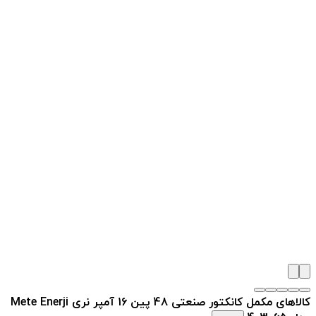
کالاهای مکمل کانکتور صنعتی 48 پین 16 آمپر نری Mete Enerji