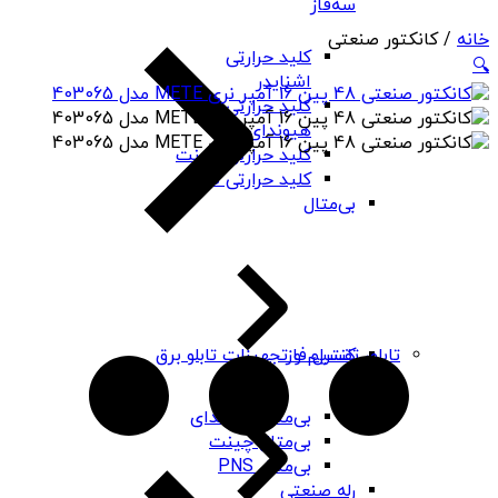
سه‌فاز
خانه
/ کانکتور صنعتی
کلید حرارتی
🔍
اشنایدر
کلید حرارتی
هیوندای
کلید حرارتی چینت
کلید حرارتی PNS
بی‌متال
کنترل فاز
تابلو، تقسیم و تجهیزات تابلو برق
بی‌متال هیوندای
بی‌متال چینت
بی‌متال PNS
رله صنعتی