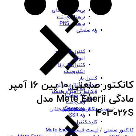
بی‌متال هیوندای
بی‌متال چینت
بی‌متال PNS
رله صنعتی
کنترل فاز شیوا
امواج
کنترل فاز برنا
الکترونیک
کنترل بار
کانکتور صنعتی 10 پین 16 آمپر
محافظ ولتاژ و جریان
رله فیندر
فرکانس، آمپر و ولتمتر
رله هونگفا
مادگی Mete Enerji مدل
تابلویی
رله چینت
رله Seven
باکس و جعبه برق
سیم و کابل و تجهیزات جانبی
403026S
رله SSR
کلید کنترل
کانکتور صنعتی
/
لیست قیمت Mete Enerji