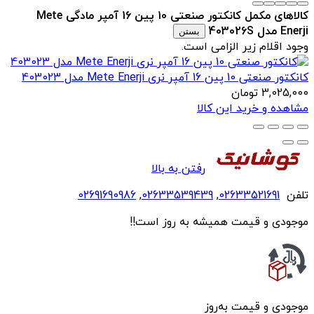
کالاهای مکمل کانکتور صنعتی 10 پین 16 آمپر مادگی Mete
Enerji مدل 403026S
بستن
وجود اقلام زیر الزامی است.
کانکتور صنعتی 10 پین 16 آمپر نری Mete Enerji مدل 403023
3,025,000
تومان
مشاهده و خرید این کالا
رفتن به بالا
تلفن
02633521691
,
02633539439
,
02691690986
موجودی و قیمت همیشه به روز است!!
موجودی و قیمت به‌روز