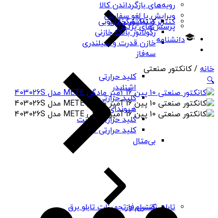
رویه‌های بازگرداندن کالا
ویرایش یا لغو سفارش
کنتاکتور خازنی
کنترلر و نمایشگر تابلویی
پرسش‌های پرتکرار
رگولاتور بانک خازنی
دانشنامه
خازن قدرت و سیلندری
سه‌فاز
خانه
/ کانکتور صنعتی
کلید حرارتی
🔍
اشنایدر
کلید حرارتی
هیوندای
کلید حرارتی چینت
کلید حرارتی PNS
بی‌متال
کنترل فاز
تابلو، تقسیم و تجهیزات تابلو برق