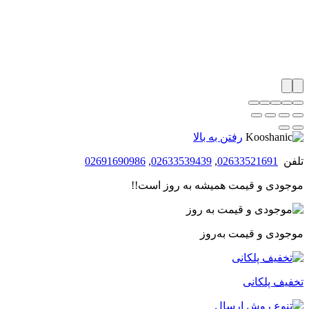
رفتن به بالا
تلفن
02633521691
,
02633539439
,
02691690986
موجودی و قیمت همیشه به روز است!!
موجودی و قیمت به‌روز
تخفیف پلکانی