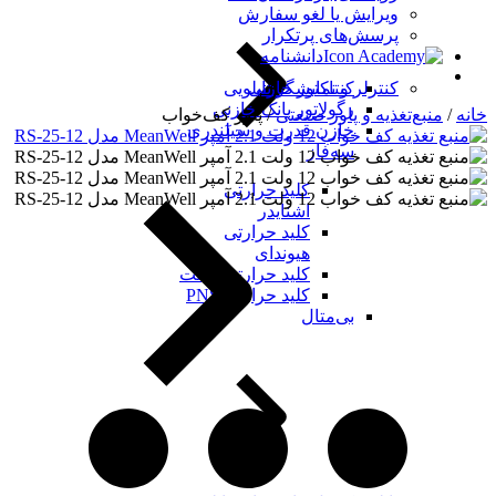
ویرایش یا لغو سفارش
پرسش‌های پرتکرار
دانشنامه
کنتاکتور خازنی
کنترلر و نمایشگر تابلویی
رگولاتور بانک خازنی
خانه
/
منبع‌تغذیه و پاور صنعتی
/ پاور کف‌خواب
خازن قدرت و سیلندری
سه‌فاز
کلید حرارتی
اشنایدر
کلید حرارتی
هیوندای
کلید حرارتی چینت
کلید حرارتی PNS
بی‌متال