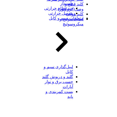
چسبدار
کلید قطع و
چند نظام حرارتی
وصل(ایزولاتور)
مفصل حرارتی
کلید هوایی
متعلقات سیم و کابل
لیمیت‌سوئیچ و
میکروسوئیچ
لیبل‌گذاری سیم و
کابل
گلند و درپوش گلند
چسب برق و نوار
آپارات
بست کمربندی و
پایه