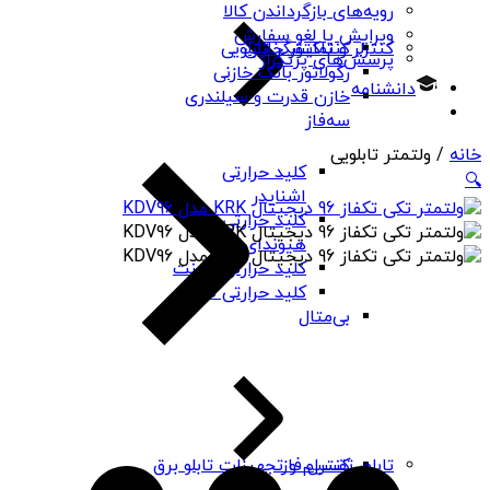
رویه‌های بازگرداندن کالا
ویرایش یا لغو سفارش
کنتاکتور خازنی
کنترلر و نمایشگر تابلویی
پرسش‌های پرتکرار
رگولاتور بانک خازنی
دانشنامه
خازن قدرت و سیلندری
سه‌فاز
خانه
/ ولتمتر تابلویی
کلید حرارتی
🔍
اشنایدر
کلید حرارتی
هیوندای
کلید حرارتی چینت
کلید حرارتی PNS
بی‌متال
کنترل فاز
تابلو، تقسیم و تجهیزات تابلو برق