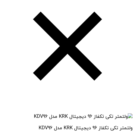
ولتمتر تکی تکفاز 96 دیجیتال KRK مدل KDV96