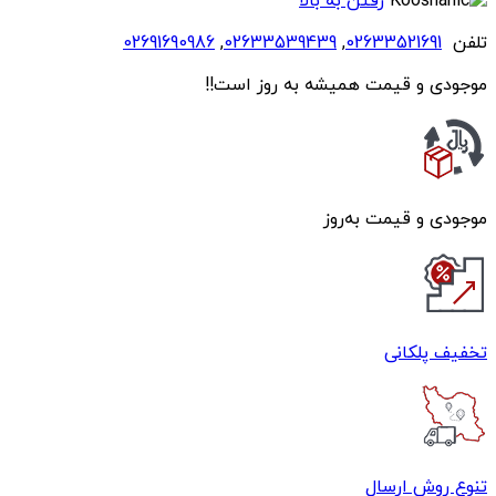
رفتن به بالا
تلفن
02633521691
,
02633539439
,
02691690986
موجودی و قیمت همیشه به روز است!!
موجودی و قیمت به‌روز
تخفیف پلکانی
تنوع روش ارسال