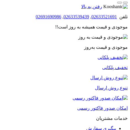
بود.
است.
رفتن به بالا
تلفن
02633521691
,
02633539439
,
02691690986
موجودی و قیمت همیشه به روز است!!
موجودی و قیمت به‌روز
تخفیف پلکانی
تنوع روش ارسال
امکان صدور فاکتور رسمی
خدمات مشتریان
پیگیری سفارش