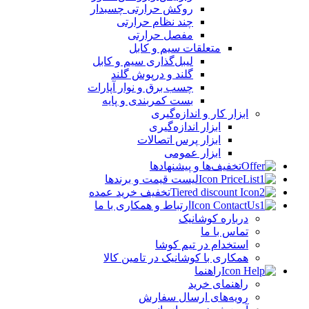
روکش حرارتی چسبدار
چند نظام حرارتی
مفصل حرارتی
متعلقات سیم و کابل
لیبل‌گذاری سیم و کابل
گلند و درپوش گلند
چسب برق و نوار آپارات
بست کمربندی و پایه
ابزار کار و اندازه‌گیری
ابزار اندازه‌گیری
ابزار پرس اتصالات
ابزار عمومی
تخفیف‌ها و پیشنهادها
لیست قیمت و برندها
تخفیف خرید عمده
ارتباط و همکاری با ما
درباره کوشانیک
تماس با ما
استخدام در تیم کوشا
همکاری با کوشانیک در تامین کالا
راهنما
راهنمای خرید
رویه‌های ارسال سفارش