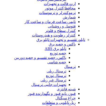
ارت فالت و تجهیزات
محافظ/کنترل موتور
ترموکنترلر و ترموستات
شمارش
تایمر، ساعت فرمان و ساعت کار
فتوسل و روشنایی
کنترل سطح و فلوتر
کنترلر رطوبت و هیدروستات
تابلو، تقسیم و تجهیزات تابلو برق
باکس و جعبه برق
تابلو برق ABS
جعبه توزیع
باکس، جعبه تقسیم و جعبه دوربین
جعبه شاسی
ترمینال
ترمینال ریلی
ترمینال توزیع
ترمینال غیر ریلی
تجهیزات جانبی ترمینال
شینه فانتزی
فیوز، پایه فیوز و نگهدارنده فیوز
چراغ سیگنال
ریل تابلویی و متعلقات