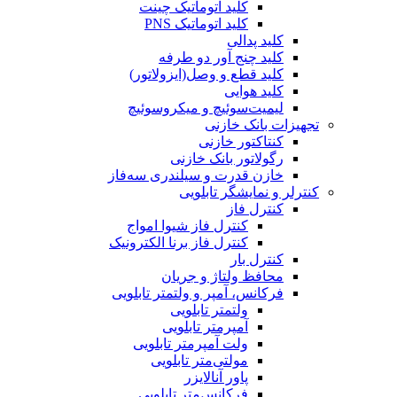
کلید اتوماتیک چینت
کلید اتوماتیک PNS
کلید پدالی
کلید چنج آور دو طرفه
کلید قطع و وصل(ایزولاتور)
کلید هوایی
لیمیت‌سوئیچ و میکروسوئیچ
تجهیزات بانک خازنی
کنتاکتور خازنی
رگولاتور بانک خازنی
خازن قدرت و سیلندری سه‌فاز
کنترلر و نمایشگر تابلویی
کنترل فاز
کنترل فاز شیوا امواج
کنترل فاز برنا الکترونیک
کنترل بار
محافظ ولتاژ و جریان
فرکانس، آمپر و ولتمتر تابلویی
ولتمتر تابلویی
آمپرمتر تابلویی
ولت آمپرمتر تابلویی
مولتی‌متر تابلویی
پاور آنالایزر
فرکانس‌متر تابلویی