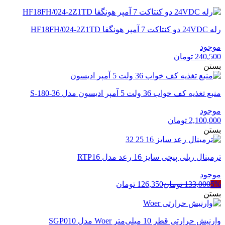
رله 24VDC دو کنتاکت 7 آمپر هونگفا HF18FH/024-2Z1TD
موجود
240,500
تومان
بستن
منبع تغذیه کف خواب 36 ولت 5 آمپر ادیسون مدل S-180-36
موجود
2,100,000
تومان
بستن
ترمینال ریلی پیچی سایز 16 رعد مدل RTP16
موجود
5%
133,000
تومان
126,350
تومان
بستن
وارنیش حرارتی قطر 10 میلی‌متر Woer مدل SGP010