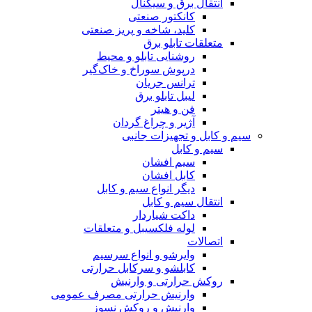
انتقال برق و سیگنال
کانکتور صنعتی
کلید، شاخه و پریز صنعتی
متعلقات تابلو برق
روشنایی تابلو و محیط
درپوش سوراخ و خاک‌گیر
ترانس جریان
لیبل تابلو برق
فن و هیتر
آژیر و چراغ گردان
سیم و کابل و تجهیزات جانبی
سیم و کابل
سیم افشان
کابل افشان
دیگر انواع سیم و کابل
انتقال سیم و کابل
داکت شیاردار
لوله فلکسیبل و متعلقات
اتصالات
وایرشو و انواع سرسیم
کابلشو و سرکابل حرارتی
روکش حرارتی و وارنیش
وارنیش حرارتی مصرف عمومی
وارنیش و روکش نسوز