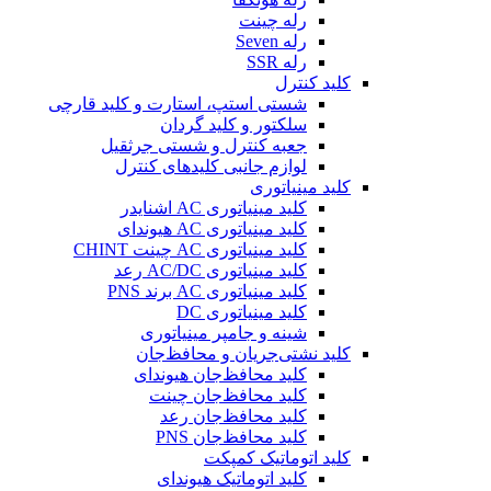
رله چینت
رله Seven
رله SSR
کلید کنترل
شستی استپ، استارت و کلید قارچی
سلکتور و کلید گردان
جعبه کنترل و شستی جرثقیل
لوازم جانبی کلیدهای کنترل
کلید مینیاتوری
کلید مینیاتوری AC اشنایدر
کلید مینیاتوری AC هیوندای
کلید مینیاتوری AC چینت CHINT
کلید مینیاتوری AC/DC رعد
کلید مینیاتوری AC برند PNS
کلید مینیاتوری DC
شینه و جامپر مینیاتوری
کلید نشتی‌جریان و محافظ‌جان
کلید محافظ‌جان هیوندای
کلید محافظ‌جان چینت
کلید محافظ‌جان رعد
کلید محافظ‌جان PNS
کلید اتوماتیک کمپکت
کلید اتوماتیک هیوندای