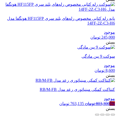
پایه رله کتابی مخصوص رله‌های بلند سری HF115FP هونگفا مدل
14FF-2Z-C3-H6
موجود
245,000
تومان
بستن
سوکت 9 پین مادگی
موجود
8,600
تومان
بستن
کنتاکت کمکی مینیاتوری رعد مدل RB/M-FB
موجود
قیمت
قیمت
5%
803,300
تومان
763,135
تومان
اصلی
فعلی
بستن
803,300 تومان
763,135 تومان