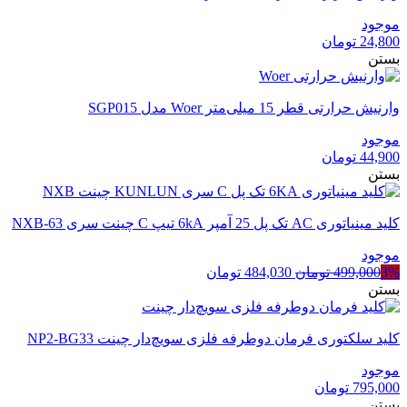
موجود
24,800
تومان
بستن
وارنیش حرارتی قطر 15 میلی‌متر Woer مدل SGP015
موجود
44,900
تومان
بستن
کلید مینیاتوری AC تک پل 25 آمپر 6kA تیپ C چینت سری NXB-63
موجود
قیمت
قیمت
3%
499,000
تومان
484,030
تومان
اصلی
فعلی
بستن
499,000 تومان
484,030 تومان
بود.
است.
کلید سلکتوری فرمان دوطرفه فلزی سویچ‌دار چینت NP2-BG33
موجود
795,000
تومان
بستن