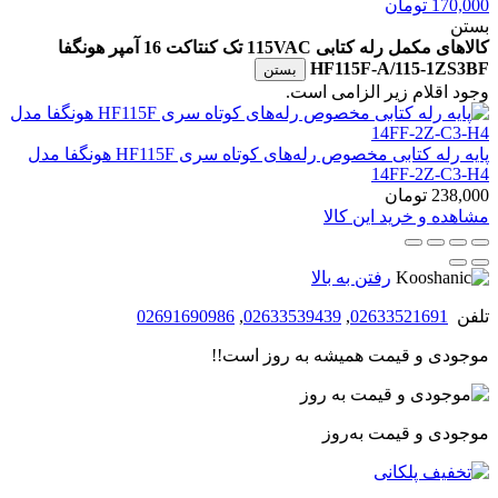
170,000
تومان
بستن
کالاهای مکمل رله کتابی 115VAC تک کنتاکت 16 آمپر هونگفا
HF115F-A/115-1ZS3BF
بستن
وجود اقلام زیر الزامی است.
پایه رله کتابی مخصوص رله‌های کوتاه سری HF115F هونگفا مدل
14FF-2Z-C3-H4
238,000
تومان
مشاهده و خرید این کالا
رفتن به بالا
تلفن
02633521691
,
02633539439
,
02691690986
موجودی و قیمت همیشه به روز است!!
موجودی و قیمت به‌روز