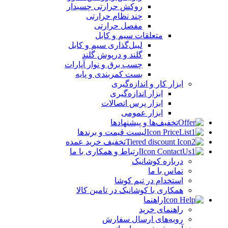
روکش حرارتی چسبدار
چند نظام حرارتی
مفصل حرارتی
متعلقات سیم و کابل
لیبل‌گذاری سیم و کابل
گلند و درپوش گلند
چسب برق و نوار آپارات
بست کمربندی و پایه
ابزار کار و اندازه‌گیری
ابزار اندازه‌گیری
ابزار پرس اتصالات
ابزار عمومی
تخفیف‌ها و پیشنهادها
لیست قیمت و برندها
تخفیف خرید عمده
ارتباط و همکاری با ما
درباره کوشانیک
تماس با ما
استخدام در تیم کوشا
همکاری با کوشانیک در تامین کالا
راهنما
راهنمای خرید
رویه‌های ارسال سفارش