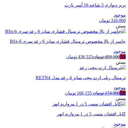
پریز دیواری 3 شاخه 16 آمپر پارت
موجود
316,000
تومان
بستن
جامپر از بالا مخصوص ترمینال فشاری سایز 6 رعد سری BSx-6
موجود
5%
459,500
تومان
436,525
تومان
بستن
ترمینال ریلی ارت پیچی سایز 4 رعد مدل RETN4
موجود
قیمت
قیمت
5%
174,900
تومان
166,155
تومان
اصلی
فعلی
بستن
174,900 تومان
166,155 تومان
بود.
است.
کابل افشان مسی 5 در 1 مروارید ابهر
موجود