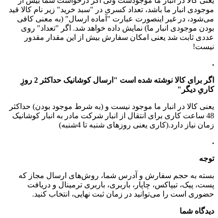
یعنی کالا در انبار ما موجودست ولی اگر درخواست شما بیش از
موجودی انبار ما باشد، تعداد کسری در "سبد خرید" زیر نام کالا قید
می‌شود، در غیر اینصورت عبارت "آماده ارسال" (به معنی کافی
بودن موجودی انبار ما) نمایش داده خواهد شد. اگر "تعداد" روی
عددی ثابت شد یعنی امکان سفارش بیش از این مقدار مقدور
نیست!
.
اگر برای کالا نوشته شده است "ارسال کوشانیک حداکثر 2 روزِ
کاریِ دیگر"
یعنی کالا در انبار ما موجود نیست و (به شرط موجود بودن) حداکثر
48 ساعت کاری برای انتقال از انبار شرکت مادر به انبار کوشانیک
زمان نیاز دارد.(کاری یعنی روزهای شنبه تا 4شنبه)
.
توجه
بسته به حجم سفارش و آدرس شما، روش‌های ارسال مجاز که
پست، پیک، تیپاکس، چاپار، باربری، باربری ترمینال و دریافت
حضوری است را می‌توانید در زمان ثبت نهایی، انتخاب کنید.
دیدگاه شما