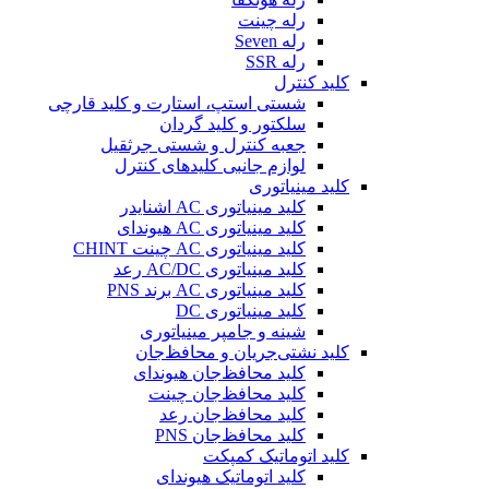
رله چینت
رله Seven
رله SSR
کلید کنترل
شستی استپ، استارت و کلید قارچی
سلکتور و کلید گردان
جعبه کنترل و شستی جرثقیل
لوازم جانبی کلیدهای کنترل
کلید مینیاتوری
کلید مینیاتوری AC اشنایدر
کلید مینیاتوری AC هیوندای
کلید مینیاتوری AC چینت CHINT
کلید مینیاتوری AC/DC رعد
کلید مینیاتوری AC برند PNS
کلید مینیاتوری DC
شینه و جامپر مینیاتوری
کلید نشتی‌جریان و محافظ‌جان
کلید محافظ‌جان هیوندای
کلید محافظ‌جان چینت
کلید محافظ‌جان رعد
کلید محافظ‌جان PNS
کلید اتوماتیک کمپکت
کلید اتوماتیک هیوندای