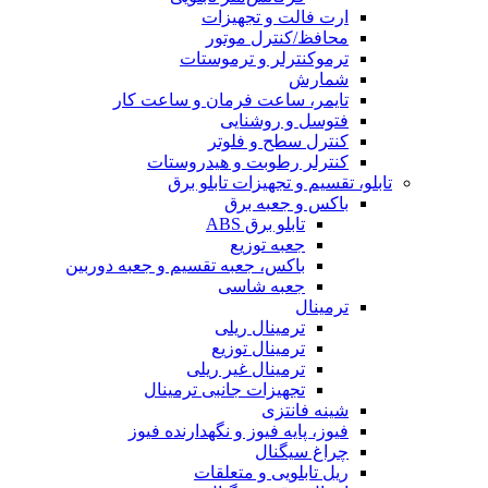
ارت فالت و تجهیزات
محافظ/کنترل موتور
ترموکنترلر و ترموستات
شمارش
تایمر، ساعت فرمان و ساعت کار
فتوسل و روشنایی
کنترل سطح و فلوتر
کنترلر رطوبت و هیدروستات
تابلو، تقسیم و تجهیزات تابلو برق
باکس و جعبه برق
تابلو برق ABS
جعبه توزیع
باکس، جعبه تقسیم و جعبه دوربین
جعبه شاسی
ترمینال
ترمینال ریلی
ترمینال توزیع
ترمینال غیر ریلی
تجهیزات جانبی ترمینال
شینه فانتزی
فیوز، پایه فیوز و نگهدارنده فیوز
چراغ سیگنال
ریل تابلویی و متعلقات