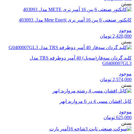
بستن
کانکتور صنعتی 6 پین 16 آمپر نری Mete Enerji مدل 403093
موجود
2,420,000
تومان
بستن
کلید گردان سه‌فاز(سه‌پل) 40 آمپر دوطرفه TRS مدل
G0400007GL3
موجود
2,574,000
تومان
بستن
کابل افشان مسی 4 در 6 مروارید ابهر
موجود
625,000
تومان
بستن