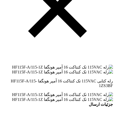
رله کتابی 115VAC تک کنتاکت 16 آمپر هونگفا HF115F-A/115-
1ZS3BF
جزئیات ارسال