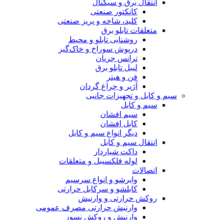
انتقال برق و سیگنال
کانکتور صنعتی
کلید، شاخه و پریز صنعتی
متعلقات تابلو برق
روشنایی تابلو و محیط
درپوش سوراخ و خاک‌گیر
ترانس جریان
لیبل تابلو برق
فن و هیتر
آژیر و چراغ گردان
سیم و کابل و تجهیزات جانبی
سیم و کابل
سیم افشان
کابل افشان
دیگر انواع سیم و کابل
انتقال سیم و کابل
داکت شیاردار
لوله فلکسیبل و متعلقات
اتصالات
وایرشو و انواع سرسیم
کابلشو و سرکابل حرارتی
روکش حرارتی و وارنیش
وارنیش حرارتی مصرف عمومی
وارنیش و روکش نسوز