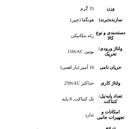
وزن
35 گرم
سازنده(برند)
هونگفا (چین)
دسته‌بندی و نوع
رله مکانیکی
کالا
ولتاژ ورودی/
بوبین 110vAC
تحریک
جریان نامی
16 آمپر (بار اهمی)
ولتاژ کاری
حداکثر 250vAC
تعداد پایه/پل/
تک کنتاکت, 8 پایه
کنتاکت
امکانات و
ندارد
تجهیزات جانبی
درجه