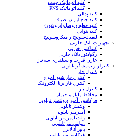
کلید اتوماتیک چینت
کلید اتوماتیک PNS
کلید پدالی
کلید چنج آور دو طرفه
کلید قطع و وصل(ایزولاتور)
کلید هوایی
لیمیت‌سوئیچ و میکروسوئیچ
تجهیزات بانک خازنی
کنتاکتور خازنی
رگولاتور بانک خازنی
خازن قدرت و سیلندری سه‌فاز
کنترلر و نمایشگر تابلویی
کنترل فاز
کنترل فاز شیوا امواج
کنترل فاز برنا الکترونیک
کنترل بار
محافظ ولتاژ و جریان
فرکانس، آمپر و ولتمتر تابلویی
ولتمتر تابلویی
آمپرمتر تابلویی
ولت آمپرمتر تابلویی
مولتی‌متر تابلویی
پاور آنالایزر
فرکانس‌متر تابلویی