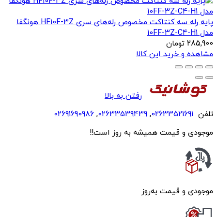
پایه رله سه کنتاکت مخصوص رله‌های سری HF10F-3Z هونگفا
مدل 10FF-3Z-C4-H1
285,900
تومان
مشاهده و خرید این کالا
رفتن به بالا
تلفن
02633521691
,
02633539439
,
02691690986
موجودی و قیمت همیشه به روز است!!
موجودی و قیمت به‌روز