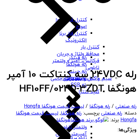
کنترل فاز شیوا
امواج
کنترل فاز برنا
الکترونیک
کنترل بار
محافظ ولتاژ و جریان
رله فیندر
فرکانس، آمپر و ولتمتر
رله هونگفا
تابلویی
رله 24VDC سه کنتاکت 10 آمپر
رله چینت
رله Seven
باکس و جعبه برق
سیم و کابل و تجهیزات جانبی
رله SSR
هونگفا HF10FF/024D-3ZDT
کلید کنترل
رله صنعتی
/
رله هونگفا
/
لیست قیمت هونگفا Hongfa
دسته:
رله صنعتی
برچسب:
رله هونگفا
,
لیست قیمت هونگفا
Hongfa
برند:
هونگفا
ولتمتر تابلویی
ویژگی‌ها:
آمپرمتر تابلویی
تابلو برق ABS