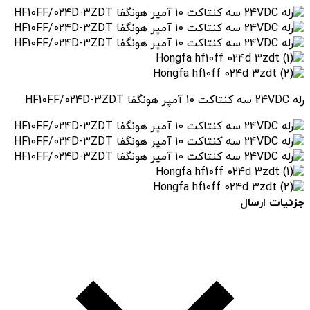
رله 24VDC سه کنتاکت 10 آمپر هونگفا HF10FF/024D-3ZDT
جزئیات ارسال