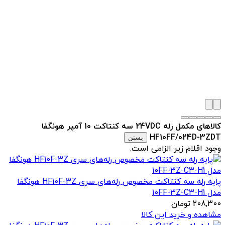
کالاهای مکمل رله 24VDC سه کنتاکت 10 آمپر هونگفا
HF10FF/024D-3ZDT
بستن
وجود اقلام زیر الزامی است.
پایه رله سه کنتاکت مخصوص رله‌های سری HF10F-3Z هونگفا
مدل 10FF-3Z-C3-H1
208,300
تومان
مشاهده و خرید این کالا