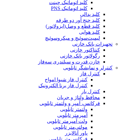
کلید اتوماتیک چینت
کلید اتوماتیک PNS
کلید پدالی
کلید چنج آور دو طرفه
کلید قطع و وصل(ایزولاتور)
کلید هوایی
لیمیت‌سوئیچ و میکروسوئیچ
تجهیزات بانک خازنی
کنتاکتور خازنی
رگولاتور بانک خازنی
خازن قدرت و سیلندری سه‌فاز
کنترلر و نمایشگر تابلویی
کنترل فاز
کنترل فاز شیوا امواج
کنترل فاز برنا الکترونیک
کنترل بار
محافظ ولتاژ و جریان
فرکانس، آمپر و ولتمتر تابلویی
ولتمتر تابلویی
آمپرمتر تابلویی
ولت آمپرمتر تابلویی
مولتی‌متر تابلویی
پاور آنالایزر
فرکانس‌متر تابلویی