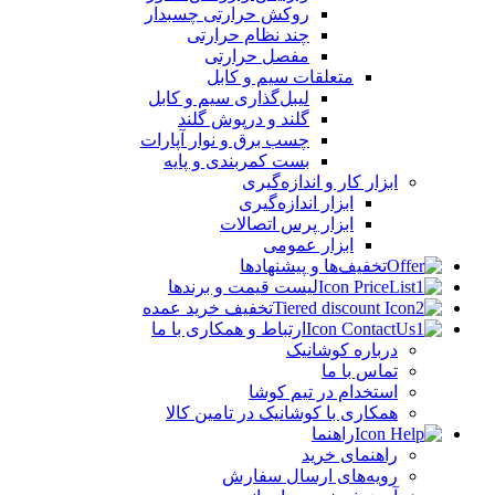
روکش حرارتی چسبدار
چند نظام حرارتی
مفصل حرارتی
متعلقات سیم و کابل
لیبل‌گذاری سیم و کابل
گلند و درپوش گلند
چسب برق و نوار آپارات
بست کمربندی و پایه
ابزار کار و اندازه‌گیری
ابزار اندازه‌گیری
ابزار پرس اتصالات
ابزار عمومی
تخفیف‌ها و پیشنهادها
لیست قیمت و برندها
تخفیف خرید عمده
ارتباط و همکاری با ما
درباره کوشانیک
تماس با ما
استخدام در تیم کوشا
همکاری با کوشانیک در تامین کالا
راهنما
راهنمای خرید
رویه‌های ارسال سفارش