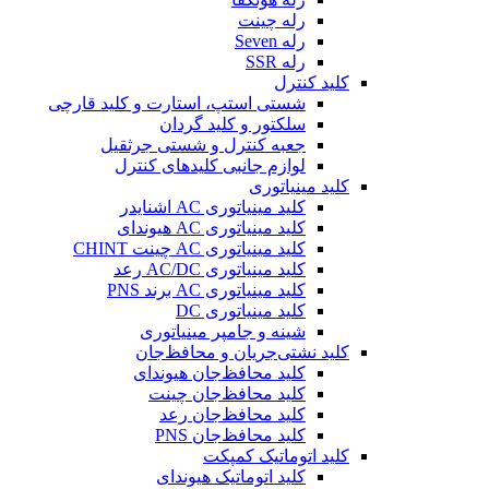
رله چینت
رله Seven
رله SSR
کلید کنترل
شستی استپ، استارت و کلید قارچی
سلکتور و کلید گردان
جعبه کنترل و شستی جرثقیل
لوازم جانبی کلیدهای کنترل
کلید مینیاتوری
کلید مینیاتوری AC اشنایدر
کلید مینیاتوری AC هیوندای
کلید مینیاتوری AC چینت CHINT
کلید مینیاتوری AC/DC رعد
کلید مینیاتوری AC برند PNS
کلید مینیاتوری DC
شینه و جامپر مینیاتوری
کلید نشتی‌جریان و محافظ‌جان
کلید محافظ‌جان هیوندای
کلید محافظ‌جان چینت
کلید محافظ‌جان رعد
کلید محافظ‌جان PNS
کلید اتوماتیک کمپکت
کلید اتوماتیک هیوندای