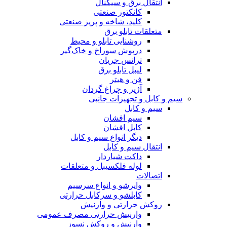
انتقال برق و سیگنال
کانکتور صنعتی
کلید، شاخه و پریز صنعتی
متعلقات تابلو برق
روشنایی تابلو و محیط
درپوش سوراخ و خاک‌گیر
ترانس جریان
لیبل تابلو برق
فن و هیتر
آژیر و چراغ گردان
سیم و کابل و تجهیزات جانبی
سیم و کابل
سیم افشان
کابل افشان
دیگر انواع سیم و کابل
انتقال سیم و کابل
داکت شیاردار
لوله فلکسیبل و متعلقات
اتصالات
وایرشو و انواع سرسیم
کابلشو و سرکابل حرارتی
روکش حرارتی و وارنیش
وارنیش حرارتی مصرف عمومی
وارنیش و روکش نسوز