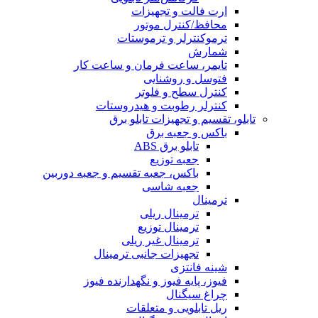
ارت فالت و تجهیزات
محافظ/کنترل موتور
ترموکنترلر و ترموستات
شمارش
تایمر، ساعت فرمان و ساعت کار
فتوسل و روشنایی
کنترل سطح و فلوتر
کنترلر رطوبت و هیدروستات
تابلو، تقسیم و تجهیزات تابلو برق
باکس و جعبه برق
تابلو برق ABS
جعبه توزیع
باکس، جعبه تقسیم و جعبه دوربین
جعبه شاسی
ترمینال
ترمینال ریلی
ترمینال توزیع
ترمینال غیر ریلی
تجهیزات جانبی ترمینال
شینه فانتزی
فیوز، پایه فیوز و نگهدارنده فیوز
چراغ سیگنال
ریل تابلویی و متعلقات