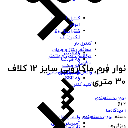
کنترل فاز شیوا
امواج
کنترل فاز برنا
الکترونیک
کنترل بار
محافظ ولتاژ و جریان
رله فیندر
فرکانس، آمپر و ولتمتر
رله هونگفا
تابلویی
نوار فرم ماکارونی سایز 12 کلاف
رله چینت
رله Seven
باکس و جعبه برق
سیم و کابل و تجهیزات جانبی
رله SSR
30 متری
کلید کنترل
بدون دسته‌بندی
(1)
2
1 دیدگاه‌ها
دسته:
بدون دسته‌بندی
ولتمتر تابلویی
آمپرمتر تابلویی
ویژگی‌ها:
تابلو برق ABS