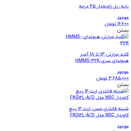
پایه ریل زاویه‌دار 45 درجه
موجود
16,200
تومان
بستن
کلید حرارتی 13 تا 18 آمپر
هیوندای سری HMMS-32K
موجود
4,685,000
تومان
بستن
شینه فانتزی مسی ارت 12 پیچ
کاوردار NSC مدل FKG12L-A/D
موجود