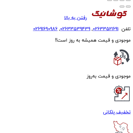
رفتن به بالا
تلفن
02633521691
,
02633539439
,
02691690986
موجودی و قیمت همیشه به روز است!!
موجودی و قیمت به‌روز
تخفیف پلکانی