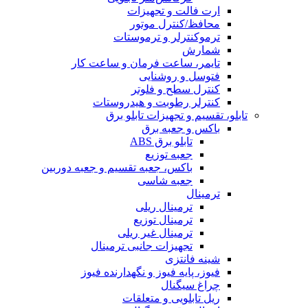
ارت فالت و تجهیزات
محافظ/کنترل موتور
ترموکنترلر و ترموستات
شمارش
تایمر، ساعت فرمان و ساعت کار
فتوسل و روشنایی
کنترل سطح و فلوتر
کنترلر رطوبت و هیدروستات
تابلو، تقسیم و تجهیزات تابلو برق
باکس و جعبه برق
تابلو برق ABS
جعبه توزیع
باکس، جعبه تقسیم و جعبه دوربین
جعبه شاسی
ترمینال
ترمینال ریلی
ترمینال توزیع
ترمینال غیر ریلی
تجهیزات جانبی ترمینال
شینه فانتزی
فیوز، پایه فیوز و نگهدارنده فیوز
چراغ سیگنال
ریل تابلویی و متعلقات