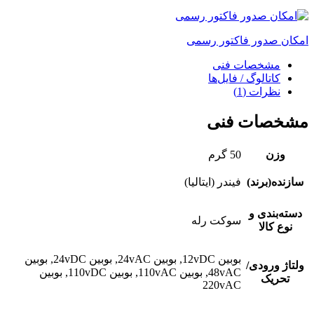
امکان صدور فاکتور رسمی
مشخصات فنی
کاتالوگ / فایل‌ها
نظرات (1)
مشخصات فنی
وزن
50 گرم
سازنده(برند)
فیندر (ایتالیا)
دسته‌بندی و
سوکت رله
نوع کالا
بوبین 12vDC, بوبین 24vAC, بوبین 24vDC, بوبین
ولتاژ ورودی/
48vAC, بوبین 110vAC, بوبین 110vDC, بوبین
تحریک
220vAC