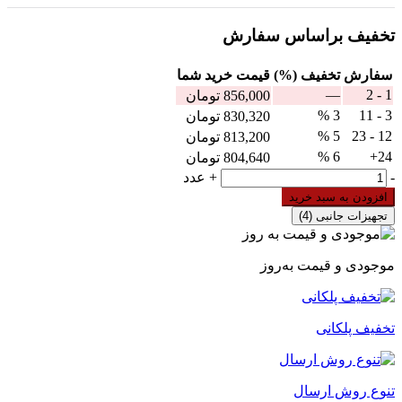
تخفیف براساس سفارش
سفارش
تخفیف (%)
قيمت خرید شما
—
1 - 2
856,000
تومان
3 %
3 - 11
830,320
تومان
5 %
12 - 23
813,200
تومان
6 %
24+
804,640
تومان
پایه
-
+
عدد
رله
افزودن به سبد خرید
کتابی
تجهیزات جانبی
(4)
مخصوص
رله‌های
سری
موجودی و قیمت به‌روز
40
فیندر
مدل
SPA95.05
تخفیف پلکانی
عدد
تنوع روش ارسال