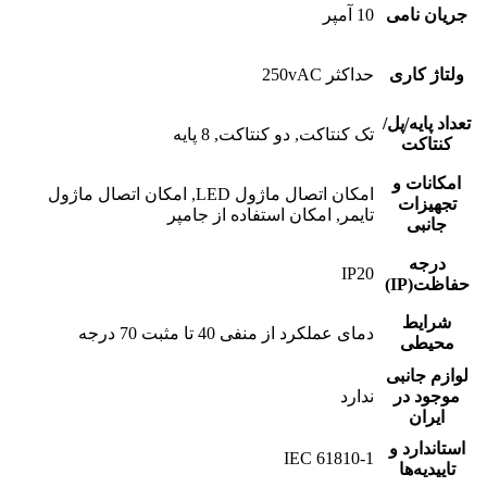
جریان نامی
10 آمپر
ولتاژ کاری
حداکثر 250vAC
تعداد پایه/پل/
تک کنتاکت, دو کنتاکت, 8 پایه
کنتاکت
امکانات و
امکان اتصال ماژول LED, امکان اتصال ماژول
تجهیزات
تایمر, امکان استفاده از جامپر
جانبی
درجه
IP20
حفاظت(IP)
شرایط
دمای عملکرد از منفی 40 تا مثبت 70 درجه
محیطی
لوازم جانبی
موجود در
ندارد
ایران
استاندارد و
IEC 61810-1
تاییدیه‌ها