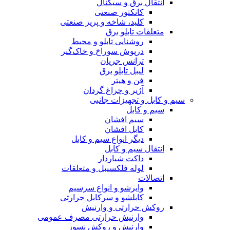
انتقال برق و سیگنال
کانکتور صنعتی
کلید، شاخه و پریز صنعتی
متعلقات تابلو برق
روشنایی تابلو و محیط
درپوش سوراخ و خاک‌گیر
ترانس جریان
لیبل تابلو برق
فن و هیتر
آژیر و چراغ گردان
سیم و کابل و تجهیزات جانبی
سیم و کابل
سیم افشان
کابل افشان
دیگر انواع سیم و کابل
انتقال سیم و کابل
داکت شیاردار
لوله فلکسیبل و متعلقات
اتصالات
وایرشو و انواع سرسیم
کابلشو و سرکابل حرارتی
روکش حرارتی و وارنیش
وارنیش حرارتی مصرف عمومی
وارنیش و روکش نسوز