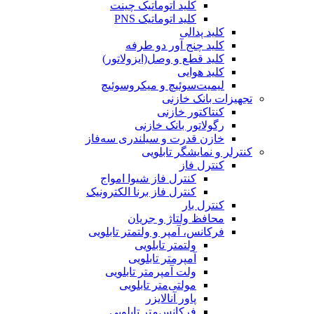
کلید اتوماتیک چینت
کلید اتوماتیک PNS
کلید پدالی
کلید چنج آور دو طرفه
کلید قطع و وصل(ایزولاتور)
کلید هوایی
لیمیت‌سوئیچ و میکروسوئیچ
تجهیزات بانک خازنی
کنتاکتور خازنی
رگولاتور بانک خازنی
خازن قدرت و سیلندری سه‌فاز
کنترلر و نمایشگر تابلویی
کنترل فاز
کنترل فاز شیوا امواج
کنترل فاز برنا الکترونیک
کنترل بار
محافظ ولتاژ و جریان
فرکانس، آمپر و ولتمتر تابلویی
ولتمتر تابلویی
آمپرمتر تابلویی
ولت آمپرمتر تابلویی
مولتی‌متر تابلویی
پاور آنالایزر
فرکانس‌متر تابلویی