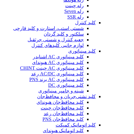
رله چینت
رله Seven
رله SSR
کلید کنترل
شستی استپ، استارت و کلید قارچی
سلکتور و کلید گردان
جعبه کنترل و شستی جرثقیل
لوازم جانبی کلیدهای کنترل
کلید مینیاتوری
کلید مینیاتوری AC اشنایدر
کلید مینیاتوری AC هیوندای
کلید مینیاتوری AC چینت CHINT
کلید مینیاتوری AC/DC رعد
کلید مینیاتوری AC برند PNS
کلید مینیاتوری DC
شینه و جامپر مینیاتوری
کلید نشتی‌جریان و محافظ‌جان
کلید محافظ‌جان هیوندای
کلید محافظ‌جان چینت
کلید محافظ‌جان رعد
کلید محافظ‌جان PNS
کلید اتوماتیک کمپکت
کلید اتوماتیک هیوندای