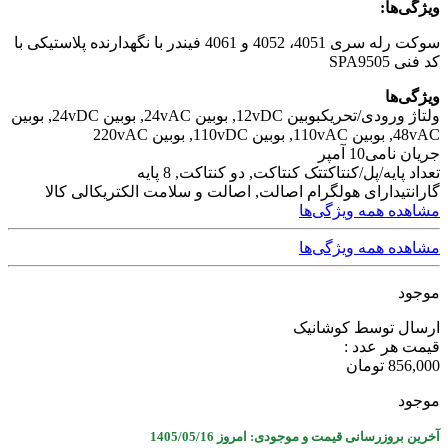
ویژگی‌ها:
سوکت رله سری 4051، 4052 و 4061 فیندر با نگهدارنده پلاستیکی با
کد فنی SPA9505
ویژگی‌ها
ولتاژ ورودی/تحریک
بوبین 12vDC, بوبین 24vAC, بوبین 24vDC, بوبین
48vAC, بوبین 110vAC, بوبین 110vDC, بوبین 220vAC
جریان نامی
10 آمپر
تعداد پایه/پل/کنتاکت
تک کنتاکت, دو کنتاکت, 8 پایه
گارانتی
دارای هولگرام اصالت, اصالت و سلامت الکتریکالی کالا
مشاهده همه ویژگی‌ها
مشاهده همه ویژگی‌ها
موجود
ارسال توسط کوشانیک
قیمت هر عدد :
856,000
تومان
موجود
آخرین بروزرسانی قیمت و موجودی: امروز 1405/05/16