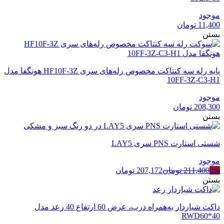
موجود
11,400
تومان
بستن
پایه رله سه کنتاکت مخصوص رله‌های سری HF10F-3Z هونگفا مدل
10FF-3Z-C3-H1
موجود
208,300
تومان
بستن
شستی استارت PNS سری LAY5
موجود
2%
211,400
تومان
207,172
تومان
بستن
داکت شیاردار به‌همراه درب، عرض 60 ارتفاع 40 رعد مدل
RWD60*40