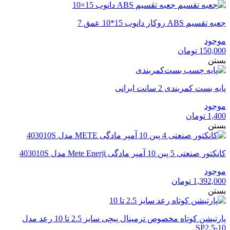
جعبه تقسیم ABS روکار دانوب 15*10 عمق 7
موجود
150,000
تومان
بستن
پایه بست کمربندی 2 سانت ایرانی
موجود
1,400
تومان
بستن
کانکتور صنعتی 5 پین 10 آمپر مادگی Mete Enerji مدل 403010S
موجود
1,392,000
تومان
بستن
پارتیشن کوتاه مخصوص ترمینال پیچی سایز 2.5 تا 10 رعد مدل
SP2.5-10