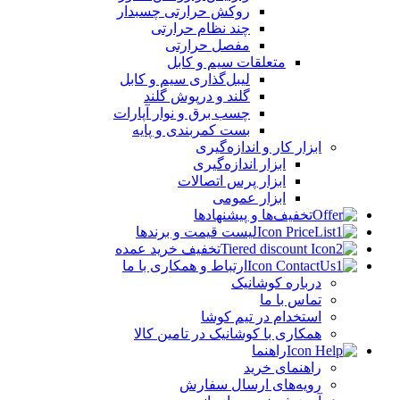
روکش حرارتی چسبدار
چند نظام حرارتی
مفصل حرارتی
متعلقات سیم و کابل
لیبل‌گذاری سیم و کابل
گلند و درپوش گلند
چسب برق و نوار آپارات
بست کمربندی و پایه
ابزار کار و اندازه‌گیری
ابزار اندازه‌گیری
ابزار پرس اتصالات
ابزار عمومی
تخفیف‌ها و پیشنهادها
لیست قیمت و برندها
تخفیف خرید عمده
ارتباط و همکاری با ما
درباره کوشانیک
تماس با ما
استخدام در تیم کوشا
همکاری با کوشانیک در تامین کالا
راهنما
راهنمای خرید
رویه‌های ارسال سفارش