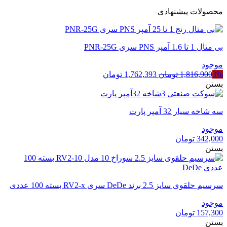
محصولات پیشنهادی
بی متال 1 تا 1.6 آمپر PNS سری PNR-25G
موجود
قیمت
قیمت
3%
1,816,900
تومان
1,762,393
تومان
اصلی
فعلی
بستن
1,816,900 تومان
1,762,393 تومان
بود.
است.
سه شاخه سیار 32 آمپر پارت
موجود
342,000
تومان
بستن
سرسیم حلقوی سایز 2.5 برند DeDe سری RV2-x بسته 100 عددی
موجود
157,300
تومان
بستن