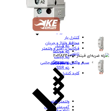
کنترل فاز شیوا
امواج
کنترل فاز برنا
الکترونیک
کنترل بار
محافظ ولتاژ و جریان
رله فیندر
فرکانس، آمپر و ولتمتر
رله هونگفا
تابلویی
رله چینت
رله Seven
باکس و جعبه برق
سیم و کابل و تجهیزات جانبی
رله SSR
کلید کنترل
ولتمتر تابلویی
آمپرمتر تابلویی
تابلو برق ABS