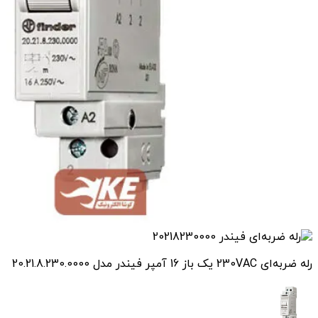
رله ضربه‌ای 230VAC یک باز 16 آمپر فیندر مدل 20.21.8.230.0000