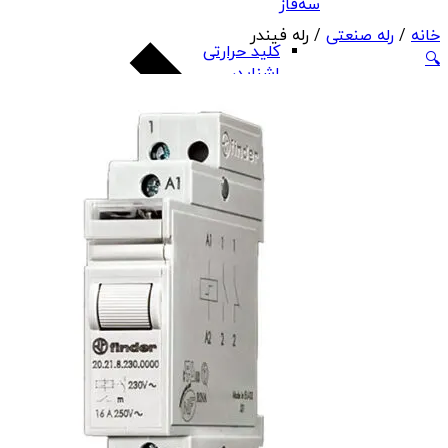
سه‌فاز
خانه
/
رله صنعتی
/ رله فیندر
کلید حرارتی
🔍
اشنایدر
کلید حرارتی
هیوندای
کلید حرارتی چینت
کلید حرارتی PNS
بی‌متال
کنترل فاز
تابلو، تقسیم و تجهیزات تابلو برق
بی‌متال هیوندای
بی‌متال چینت
بی‌متال PNS
رله صنعتی