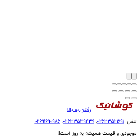
رفتن به بالا
تلفن
02633521691
,
02633539439
,
02691690986
موجودی و قیمت همیشه به روز است!!