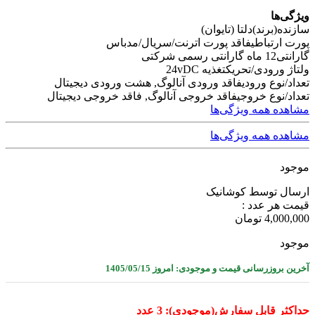
ویژگی‌ها
سازنده(برند)
دلتا (تایوان)
پورت ارتباطی
فاقد پورت اترنت/سریال/مدباس
گارانتی
12 ماه گارانتی رسمی شرکتی
ولتاژ ورودی/تحریک
تغذیه 24vDC
تعداد/نوع ورودی
فاقد ورودی آنالوگ, هشت ورودی دیجیتال
تعداد/نوع خروجی
فاقد خروجی آنالوگ, فاقد خروجی دیجیتال
مشاهده همه ویژگی‌ها
مشاهده همه ویژگی‌ها
موجود
ارسال توسط کوشانیک
قیمت هر عدد :
4,000,000
تومان
موجود
آخرین بروزرسانی قیمت و موجودی: امروز 1405/05/15
حداکثر قابل سفارش(موجودی): 3 عدد