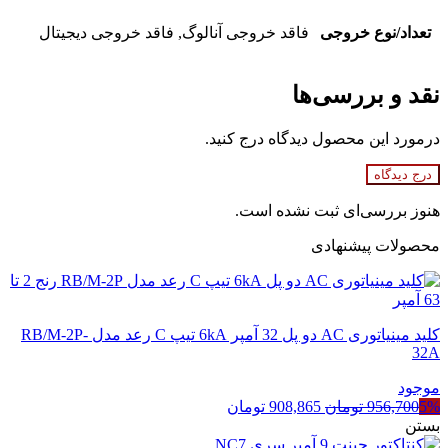
تعداد/نوع خروجی
فاقد خروجی آنالوگ, فاقد خروجی دیجیتال
نقد و بررسی‌ها
درمورد این محصول دیدگاه درج کنید.
درج دیدگاه
هنوز بررسی‌ای ثبت نشده است.
محصولات پیشنهادی
کلید مینیاتوری AC دو پل 32 آمپر 6kA تیپ C رعد مدل RB/M-2P-
32A
موجود
قیمت
قیمت
5%
956,700
تومان
908,865
تومان
اصلی
فعلی
بستن
956,700 تومان
908,865 تومان