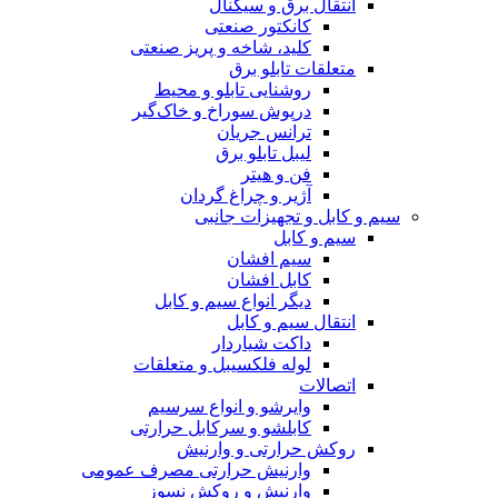
انتقال برق و سیگنال
کانکتور صنعتی
کلید، شاخه و پریز صنعتی
متعلقات تابلو برق
روشنایی تابلو و محیط
درپوش سوراخ و خاک‌گیر
ترانس جریان
لیبل تابلو برق
فن و هیتر
آژیر و چراغ گردان
سیم و کابل و تجهیزات جانبی
سیم و کابل
سیم افشان
کابل افشان
دیگر انواع سیم و کابل
انتقال سیم و کابل
داکت شیاردار
لوله فلکسیبل و متعلقات
اتصالات
وایرشو و انواع سرسیم
کابلشو و سرکابل حرارتی
روکش حرارتی و وارنیش
وارنیش حرارتی مصرف عمومی
وارنیش و روکش نسوز