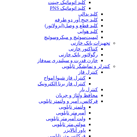
کلید اتوماتیک چینت
کلید اتوماتیک PNS
کلید پدالی
کلید چنج آور دو طرفه
کلید قطع و وصل(ایزولاتور)
کلید هوایی
لیمیت‌سوئیچ و میکروسوئیچ
تجهیزات بانک خازنی
کنتاکتور خازنی
رگولاتور بانک خازنی
خازن قدرت و سیلندری سه‌فاز
کنترلر و نمایشگر تابلویی
کنترل فاز
کنترل فاز شیوا امواج
کنترل فاز برنا الکترونیک
کنترل بار
محافظ ولتاژ و جریان
فرکانس، آمپر و ولتمتر تابلویی
ولتمتر تابلویی
آمپرمتر تابلویی
ولت آمپرمتر تابلویی
مولتی‌متر تابلویی
پاور آنالایزر
فرکانس‌متر تابلویی