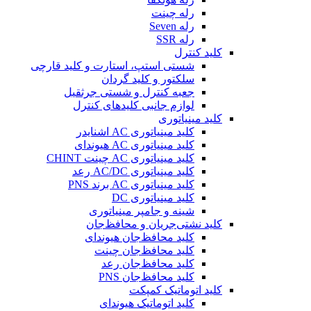
رله چینت
رله Seven
رله SSR
کلید کنترل
شستی استپ، استارت و کلید قارچی
سلکتور و کلید گردان
جعبه کنترل و شستی جرثقیل
لوازم جانبی کلیدهای کنترل
کلید مینیاتوری
کلید مینیاتوری AC اشنایدر
کلید مینیاتوری AC هیوندای
کلید مینیاتوری AC چینت CHINT
کلید مینیاتوری AC/DC رعد
کلید مینیاتوری AC برند PNS
کلید مینیاتوری DC
شینه و جامپر مینیاتوری
کلید نشتی‌جریان و محافظ‌جان
کلید محافظ‌جان هیوندای
کلید محافظ‌جان چینت
کلید محافظ‌جان رعد
کلید محافظ‌جان PNS
کلید اتوماتیک کمپکت
کلید اتوماتیک هیوندای