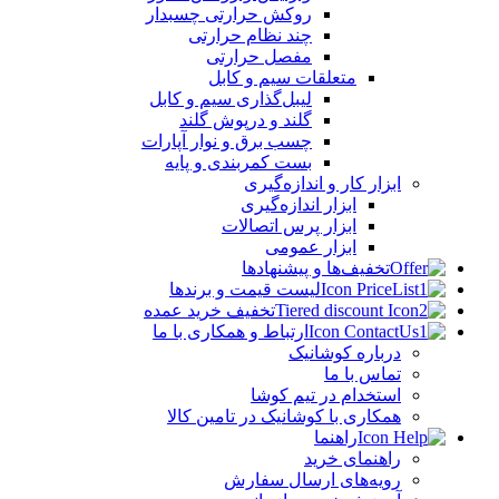
روکش حرارتی چسبدار
چند نظام حرارتی
مفصل حرارتی
متعلقات سیم و کابل
لیبل‌گذاری سیم و کابل
گلند و درپوش گلند
چسب برق و نوار آپارات
بست کمربندی و پایه
ابزار کار و اندازه‌گیری
ابزار اندازه‌گیری
ابزار پرس اتصالات
ابزار عمومی
تخفیف‌ها و پیشنهادها
لیست قیمت و برندها
تخفیف خرید عمده
ارتباط و همکاری با ما
درباره کوشانیک
تماس با ما
استخدام در تیم کوشا
همکاری با کوشانیک در تامین کالا
راهنما
راهنمای خرید
رویه‌های ارسال سفارش