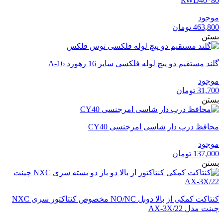
RWD40*80
موجود
463,800
تومان
بستن
گلند مستقیم دو پیچ لوله فلکسی سایز 16 رهورد A-16
موجود
31,700
تومان
بستن
محافظ درب دار شاسی امرجنسی CY40
موجود
137,000
تومان
بستن
کنتاکت کمکی از بالا دوبل NO/NC مخصوص کنتاکتور سری NXC
چینت مدل AX-3X/22