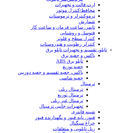
ارت فالت و تجهیزات
محافظ/کنترل موتور
ترموکنترلر و ترموستات
شمارش
تایمر، ساعت فرمان و ساعت کار
فتوسل و روشنایی
کنترل سطح و فلوتر
کنترلر رطوبت و هیدروستات
تابلو، تقسیم و تجهیزات تابلو برق
باکس و جعبه برق
تابلو برق ABS
جعبه توزیع
باکس، جعبه تقسیم و جعبه دوربین
جعبه شاسی
ترمینال
ترمینال ریلی
ترمینال توزیع
ترمینال غیر ریلی
تجهیزات جانبی ترمینال
شینه فانتزی
فیوز، پایه فیوز و نگهدارنده فیوز
چراغ سیگنال
ریل تابلویی و متعلقات