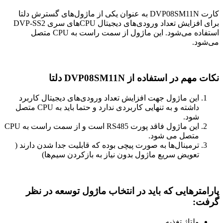
کارت DVP08SM11N به عنوان یکی از ماژول‌های گسترش دلتا
برای افزایش تعداد ورودی‌های دیجیتال CPUهای سری DVP-SS2
استفاده می‌شود. این ماژول از سمت راست به CPU متصل
می‌شود.
نکات مهم در استفاده از DVP08SM11N دلتا
این ماژول جهت افزایش تعداد ورودی‌های دیجیتال کاربرد
داشته و به تنهایی کاربردی ندارد و حتما باید به CPU متصل
شود.
این ماژول فاقد پورت RS485 است و از سمت راست به CPU
متصل می شود.
ترمینال‌ها به صورت پیچی بوده که قابلیت جدا شدن دارند (
تعویض سریع ماژول بدون نیاز به بازکردن سیم‌ها)
پارامترهایی که باید در انتخاب ماژول توسعه در نظر
گرفت:
ولتاژ تغذیه