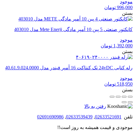
موجود
996,000
تومان
بستن
کانکتور صنعتی 5 پین 10 آمپر مادگی Mete Enerji مدل 403010
موجود
1,392,000
تومان
بستن
رله کتابی 24vDC تک کنتاکت 16 آمپر فیندر مدل 40.61.9.024.0000
موجود
518,950
تومان
بستن
رفتن به بالا
تلفن
02633521691
,
02633539439
,
02691690986
موجودی و قیمت همیشه به روز است!!