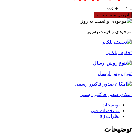
ماژول
-
+
عدد
توسعه
افزودن به سبد خرید
8
ورودی
دیجیتال
موجودی و قیمت به‌روز
دلتا
مدل
DVP08SM11N
تخفیف پلکانی
عدد
تنوع روش ارسال
امکان صدور فاکتور رسمی
توضیحات
مشخصات فنی
نظرات (0)
توضیحات