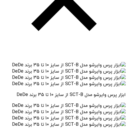
ابزار پرس وایرشو مدل SCT-B از سایز 10 تا 35 برند DeDe