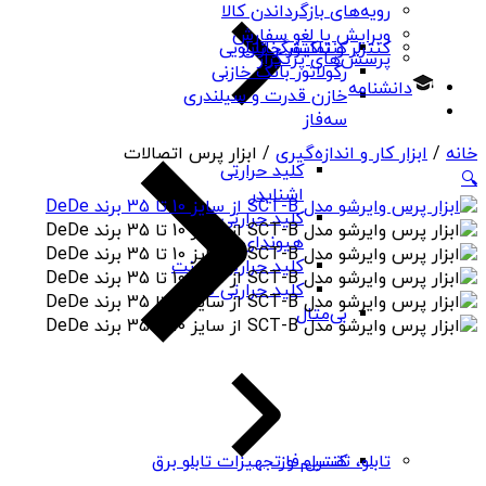
رویه‌های بازگرداندن کالا
ویرایش یا لغو سفارش
کنتاکتور خازنی
کنترلر و نمایشگر تابلویی
پرسش‌های پرتکرار
رگولاتور بانک خازنی
دانشنامه
خازن قدرت و سیلندری
سه‌فاز
خانه
/
ابزار کار و اندازه‌گیری
/ ابزار پرس اتصالات
کلید حرارتی
🔍
اشنایدر
کلید حرارتی
هیوندای
کلید حرارتی چینت
کلید حرارتی PNS
بی‌متال
کنترل فاز
تابلو، تقسیم و تجهیزات تابلو برق