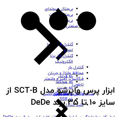
بی‌متال هیوندای
بی‌متال چینت
بی‌متال PNS
رله صنعتی
کنترل فاز شیوا
امواج
کنترل فاز برنا
الکترونیک
کنترل بار
محافظ ولتاژ و جریان
رله فیندر
فرکانس، آمپر و ولتمتر
رله هونگفا
تابلویی
ابزار پرس وایرشو مدل SCT-B از
رله چینت
رله Seven
باکس و جعبه برق
سیم و کابل و تجهیزات جانبی
رله SSR
سایز 10 تا 35 برند DeDe
کلید کنترل