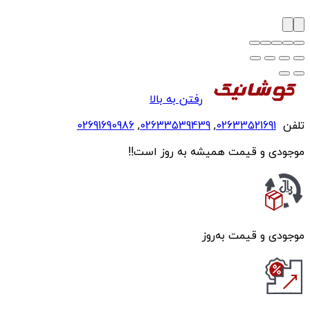
رفتن به بالا
تلفن
02633521691
,
02633539439
,
02691690986
موجودی و قیمت همیشه به روز است!!
موجودی و قیمت به‌روز