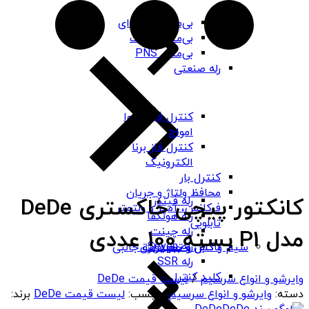
بی‌متال هیوندای
بی‌متال چینت
بی‌متال PNS
رله صنعتی
کنترل فاز شیوا
امواج
کنترل فاز برنا
الکترونیک
کنترل بار
محافظ ولتاژ و جریان
کانکتور پیچی خاکستری DeDe
رله فیندر
فرکانس، آمپر و ولتمتر
رله هونگفا
تابلویی
رله چینت
مدل P1 بسته 100 عددی
رله Seven
باکس و جعبه برق
سیم و کابل و تجهیزات جانبی
رله SSR
کلید کنترل
وایرشو و انواع سرسیم
/
لیست قیمت DeDe
دسته:
وایرشو و انواع سرسیم
برچسب:
لیست قیمت DeDe
برند: