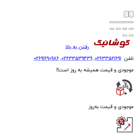
رفتن به بالا
تلفن
02633521691
,
02633539439
,
02691690986
موجودی و قیمت همیشه به روز است!!
موجودی و قیمت به‌روز