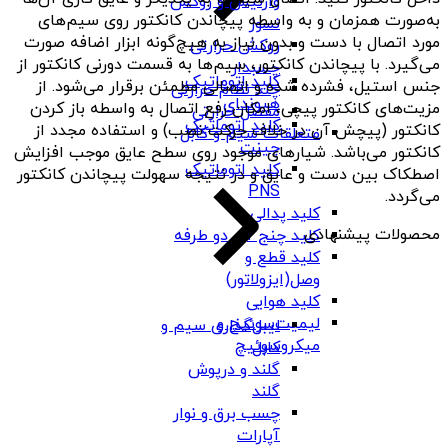
وارنیش و روکش
به‌صورت همزمان و به واسطه پيچاندن کانکتور روی سيم‌های
نسوز
مورد اتصال با دست و بدون نياز به هيچ‌گونه ابزار اضافه صورت
روکش حرارتی
می‌گيرد. با پيچاندن کانکتور، سيم‌ها به قسمت دورنی کانکتور از
چسبدار
کلید اتوماتیک
جنس استيل، فشرده شده و اتصالی مطمئن برقرار می‌شود. از
چند نظام حرارتی
هیوندای
مزيت‌های کانکتور پيچی، امکان رفع اتصال به واسطه باز کردن
مفصل حرارتی
کلید اتوماتیک
کانکتور (پيچش آن در خلاف حرکت نصب) و استفاده مجدد از
متعلقات سیم و کابل
چینت
کانکتور می‌باشد. شيارهای موجود روی سطح عايق موجب افزايش
کلید اتوماتیک
اصطکاک بين دست و عايق و در نتيجه سهولت پيچاندن کانکتور
PNS
می‌گردد.
کلید پدالی
محصولات پیشنهادی
کلید چنج آور دو طرفه
کلید قطع و
وصل(ایزولاتور)
کلید هوایی
لیمیت‌سوئیچ و
لیبل‌گذاری سیم و
میکروسوئیچ
کابل
گلند و درپوش
گلند
چسب برق و نوار
آپارات