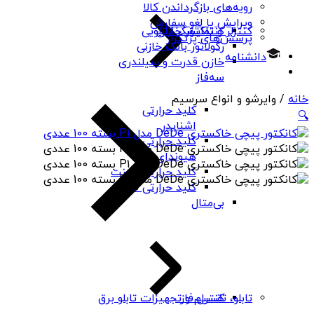
رویه‌های بازگرداندن کالا
ویرایش یا لغو سفارش
کنتاکتور خازنی
کنترلر و نمایشگر تابلویی
پرسش‌های پرتکرار
رگولاتور بانک خازنی
دانشنامه
خازن قدرت و سیلندری
سه‌فاز
خانه
/ وایرشو و انواع سرسیم
کلید حرارتی
🔍
اشنایدر
کلید حرارتی
هیوندای
کلید حرارتی چینت
کلید حرارتی PNS
بی‌متال
کنترل فاز
تابلو، تقسیم و تجهیزات تابلو برق