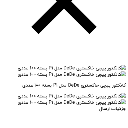
کانکتور پیچی خاکستری DeDe مدل P1 بسته 100 عددی
جزئیات ارسال