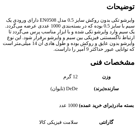
توضیحات
وايرشو تکی بدون روکش سایز 0.5 مدل EN0508 دارای ورودی يک
سيم با سایز 0.5 بوده که در بسته‌بندی 1000 عددی عرضه می‌گردد.
يک سيم وارد وايرشو تکی شده و با ابزار مناسب پرس می‌گردد تا
ارتباط ناگسستنی فيزيکی بين سيم و وايرشو برقرار شود. اين نوع
وايرشو بدون عايق و روکش بوده و طول هادی آن 14 میلی‌متر است
که توانایی عبور حداکثر 9 آمپر را داراست.
مشخصات فنی
وزن
12 گرم
سازنده(برند)
DeDe (تایوان)
بسته مادر(برای خرید عمده)
1000 عدد
گارانتی
سلامت فیزیکی کالا