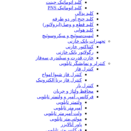
کلید اتوماتیک چینت
کلید اتوماتیک PNS
کلید پدالی
کلید چنج آور دو طرفه
کلید قطع و وصل(ایزولاتور)
کلید هوایی
لیمیت‌سوئیچ و میکروسوئیچ
تجهیزات بانک خازنی
کنتاکتور خازنی
رگولاتور بانک خازنی
خازن قدرت و سیلندری سه‌فاز
کنترلر و نمایشگر تابلویی
کنترل فاز
کنترل فاز شیوا امواج
کنترل فاز برنا الکترونیک
کنترل بار
محافظ ولتاژ و جریان
فرکانس، آمپر و ولتمتر تابلویی
ولتمتر تابلویی
آمپرمتر تابلویی
ولت آمپرمتر تابلویی
مولتی‌متر تابلویی
پاور آنالایزر
فرکانس‌متر تابلویی