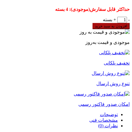
حداکثر قابل سفارش(موجودی): 4 بسته
وایرشو
-
+
بسته
تکی
افزودن به سبد خرید
بدون
روکش
سایز
موجودی و قیمت به‌روز
0.5
برند
DeDe
تخفیف پلکانی
مدل
EN0508
بسته
1000
تنوع روش ارسال
عددی
عدد
امکان صدور فاکتور رسمی
توضیحات
مشخصات فنی
نظرات (0)