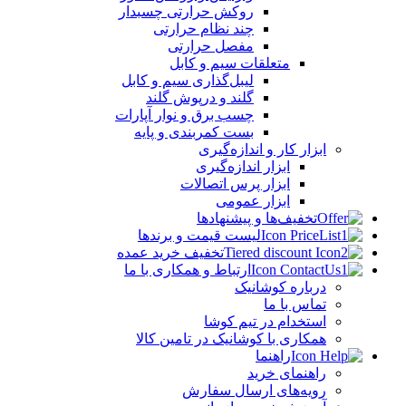
روکش حرارتی چسبدار
چند نظام حرارتی
مفصل حرارتی
متعلقات سیم و کابل
لیبل‌گذاری سیم و کابل
گلند و درپوش گلند
چسب برق و نوار آپارات
بست کمربندی و پایه
ابزار کار و اندازه‌گیری
ابزار اندازه‌گیری
ابزار پرس اتصالات
ابزار عمومی
تخفیف‌ها و پیشنهادها
لیست قیمت و برندها
تخفیف خرید عمده
ارتباط و همکاری با ما
درباره کوشانیک
تماس با ما
استخدام در تیم کوشا
همکاری با کوشانیک در تامین کالا
راهنما
راهنمای خرید
رویه‌های ارسال سفارش