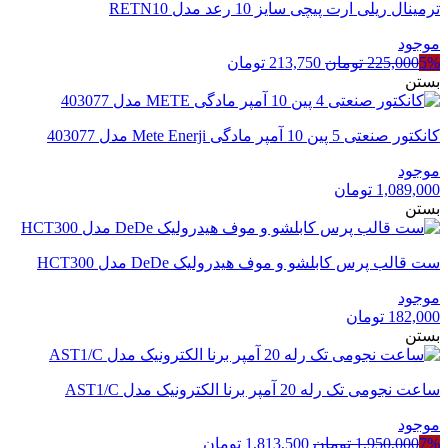
ترمینال ریلی ارت پیچی سایز 10 رعد مدل RETN10
موجود
قیمت
قیمت
5%
225,000
تومان
213,750
تومان
اصلی
فعلی
بستن
225,000 تومان
213,750 تومان
بود.
است.
کانکتور صنعتی 5 پین 10 آمپر مادگی Mete Enerji مدل 403077
موجود
1,089,000
تومان
بستن
ست قالب پرس کابلشو و موف هیدرولیک DeDe مدل HCT300
موجود
182,000
تومان
بستن
ساعت نجومی تک رله 20 آمپر برنا الکترونیک مدل AST1/C
موجود
قیمت
قیمت
7%
1,950,000
تومان
1,813,500
تومان