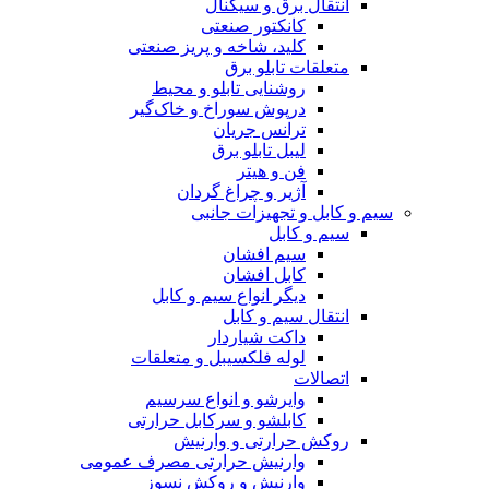
انتقال برق و سیگنال
کانکتور صنعتی
کلید، شاخه و پریز صنعتی
متعلقات تابلو برق
روشنایی تابلو و محیط
درپوش سوراخ و خاک‌گیر
ترانس جریان
لیبل تابلو برق
فن و هیتر
آژیر و چراغ گردان
سیم و کابل و تجهیزات جانبی
سیم و کابل
سیم افشان
کابل افشان
دیگر انواع سیم و کابل
انتقال سیم و کابل
داکت شیاردار
لوله فلکسیبل و متعلقات
اتصالات
وایرشو و انواع سرسیم
کابلشو و سرکابل حرارتی
روکش حرارتی و وارنیش
وارنیش حرارتی مصرف عمومی
وارنیش و روکش نسوز