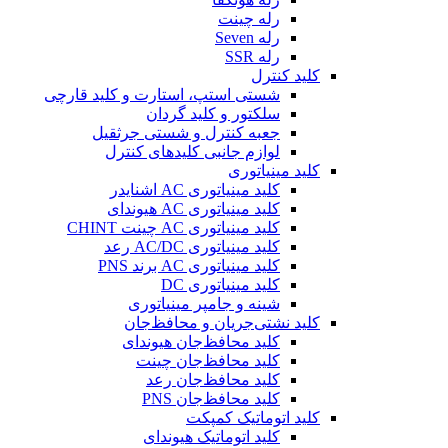
رله چینت
رله Seven
رله SSR
کلید کنترل
شستی استپ، استارت و کلید قارچی
سلکتور و کلید گردان
جعبه کنترل و شستی جرثقیل
لوازم جانبی کلیدهای کنترل
کلید مینیاتوری
کلید مینیاتوری AC اشنایدر
کلید مینیاتوری AC هیوندای
کلید مینیاتوری AC چینت CHINT
کلید مینیاتوری AC/DC رعد
کلید مینیاتوری AC برند PNS
کلید مینیاتوری DC
شینه و جامپر مینیاتوری
کلید نشتی‌جریان و محافظ‌جان
کلید محافظ‌جان هیوندای
کلید محافظ‌جان چینت
کلید محافظ‌جان رعد
کلید محافظ‌جان PNS
کلید اتوماتیک کمپکت
کلید اتوماتیک هیوندای