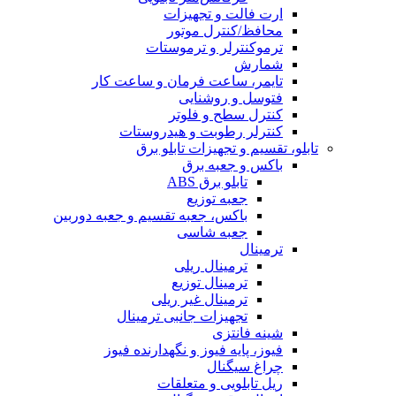
ارت فالت و تجهیزات
محافظ/کنترل موتور
ترموکنترلر و ترموستات
شمارش
تایمر، ساعت فرمان و ساعت کار
فتوسل و روشنایی
کنترل سطح و فلوتر
کنترلر رطوبت و هیدروستات
تابلو، تقسیم و تجهیزات تابلو برق
باکس و جعبه برق
تابلو برق ABS
جعبه توزیع
باکس، جعبه تقسیم و جعبه دوربین
جعبه شاسی
ترمینال
ترمینال ریلی
ترمینال توزیع
ترمینال غیر ریلی
تجهیزات جانبی ترمینال
شینه فانتزی
فیوز، پایه فیوز و نگهدارنده فیوز
چراغ سیگنال
ریل تابلویی و متعلقات