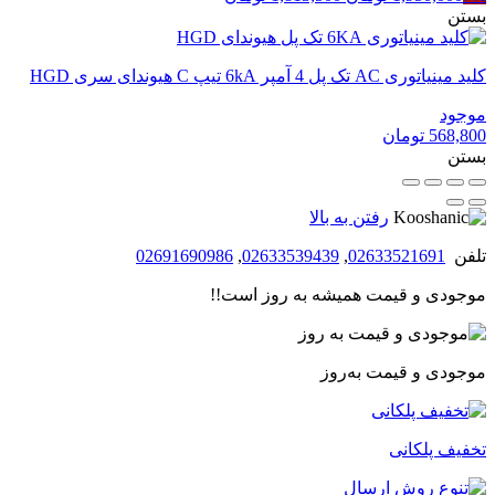
اصلی
فعلی
بستن
1,950,000 تومان
1,813,500 تومان
بود.
است.
کلید مینیاتوری AC تک پل 4 آمپر 6kA تیپ C هیوندای سری HGD
موجود
568,800
تومان
بستن
رفتن به بالا
تلفن
02633521691
,
02633539439
,
02691690986
موجودی و قیمت همیشه به روز است!!
موجودی و قیمت به‌روز
تخفیف پلکانی