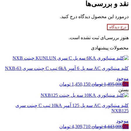
نقد و بررسی‌ها
درمورد این محصول دیدگاه درج کنید.
درج دیدگاه
هنوز بررسی‌ای ثبت نشده است.
محصولات پیشنهادی
کلید مینیاتوری AC سه پل 6 آمپر 6kA تیپ C چینت سری NXB-63
موجود
قیمت
قیمت
3%
1,495,000
تومان
1,450,150
تومان
اصلی
فعلی
بستن
1,495,000 تومان
1,450,150 تومان
بود.
است.
کلید مینیاتوری AC سه پل 125 آمپر 10kA تیپ C چینت سری
NXB125
موجود
قیمت
قیمت
3%
4,443,000
تومان
4,309,710
تومان