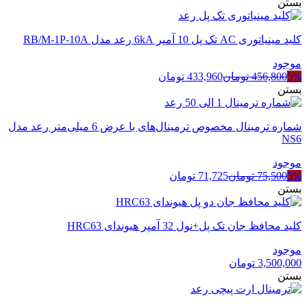
اصلی
فعلی
بستن
4,443,000 تومان
4,309,710 تومان
بود.
است.
کلید مینیاتوری AC تک پل 10 آمپر 6kA رعد مدل RB/M-1P-10A
موجود
5%
456,800
تومان
433,960
تومان
بستن
شماره ترمینال مخصوص ترمینال‌های با عرض 6 میلی‌متر رعد مدل
NS6
موجود
5%
75,500
تومان
71,725
تومان
بستن
کلید محافظ جان تک پل+نول 32 آمپر هیوندای HRC63
موجود
3,500,000
تومان
بستن