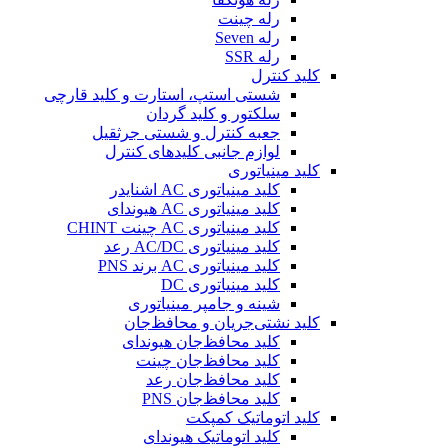
رله چینت
رله Seven
رله SSR
کلید کنترل
شستی استپ، استارت و کلید قارچی
سلکتور و کلید گردان
جعبه کنترل و شستی جرثقیل
لوازم جانبی کلیدهای کنترل
کلید مینیاتوری
کلید مینیاتوری AC اشنایدر
کلید مینیاتوری AC هیوندای
کلید مینیاتوری AC چینت CHINT
کلید مینیاتوری AC/DC رعد
کلید مینیاتوری AC برند PNS
کلید مینیاتوری DC
شینه و جامپر مینیاتوری
کلید نشتی‌جریان و محافظ‌جان
کلید محافظ‌جان هیوندای
کلید محافظ‌جان چینت
کلید محافظ‌جان رعد
کلید محافظ‌جان PNS
کلید اتوماتیک کمپکت
کلید اتوماتیک هیوندای