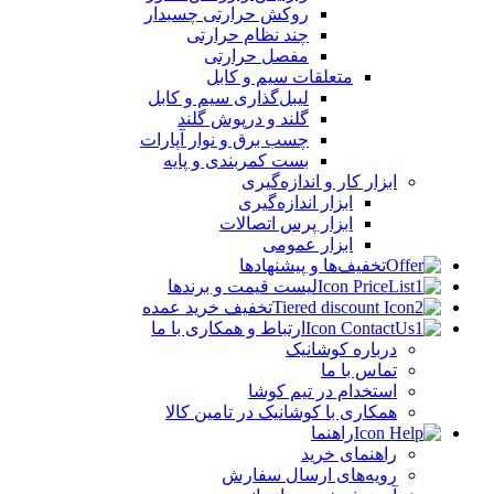
روکش حرارتی چسبدار
چند نظام حرارتی
مفصل حرارتی
متعلقات سیم و کابل
لیبل‌گذاری سیم و کابل
گلند و درپوش گلند
چسب برق و نوار آپارات
بست کمربندی و پایه
ابزار کار و اندازه‌گیری
ابزار اندازه‌گیری
ابزار پرس اتصالات
ابزار عمومی
تخفیف‌ها و پیشنهادها
لیست قیمت و برندها
تخفیف خرید عمده
ارتباط و همکاری با ما
درباره کوشانیک
تماس با ما
استخدام در تیم کوشا
همکاری با کوشانیک در تامین کالا
راهنما
راهنمای خرید
رویه‌های ارسال سفارش