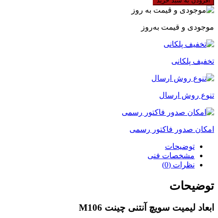
افزودن به سبد خرید
آنتنی
چینت
YBLX-
موجودی و قیمت به‌روز
CK/M106
عدد
تخفیف پلکانی
تنوع روش ارسال
امکان صدور فاکتور رسمی
توضیحات
مشخصات فنی
نظرات (0)
توضیحات
ابعاد لیمیت سویچ آنتنی چینت M106