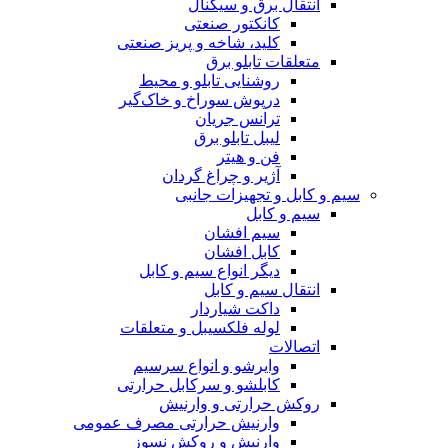
انتقال برق و سیگنال
کانکتور صنعتی
کلید، شاخه و پریز صنعتی
متعلقات تابلو برق
روشنایی تابلو و محیط
درپوش سوراخ و خاک‌گیر
ترانس جریان
لیبل تابلو برق
فن و هیتر
آژیر و چراغ گردان
سیم و کابل و تجهیزات جانبی
سیم و کابل
سیم افشان
کابل افشان
دیگر انواع سیم و کابل
انتقال سیم و کابل
داکت شیاردار
لوله فلکسیبل و متعلقات
اتصالات
وایرشو و انواع سرسیم
کابلشو و سرکابل حرارتی
روکش حرارتی و وارنیش
وارنیش حرارتی مصرف عمومی
وارنیش و روکش نسوز