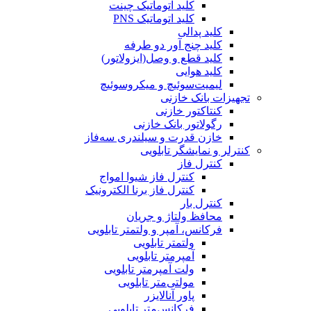
کلید اتوماتیک چینت
کلید اتوماتیک PNS
کلید پدالی
کلید چنج آور دو طرفه
کلید قطع و وصل(ایزولاتور)
کلید هوایی
لیمیت‌سوئیچ و میکروسوئیچ
تجهیزات بانک خازنی
کنتاکتور خازنی
رگولاتور بانک خازنی
خازن قدرت و سیلندری سه‌فاز
کنترلر و نمایشگر تابلویی
کنترل فاز
کنترل فاز شیوا امواج
کنترل فاز برنا الکترونیک
کنترل بار
محافظ ولتاژ و جریان
فرکانس، آمپر و ولتمتر تابلویی
ولتمتر تابلویی
آمپرمتر تابلویی
ولت آمپرمتر تابلویی
مولتی‌متر تابلویی
پاور آنالایزر
فرکانس‌متر تابلویی