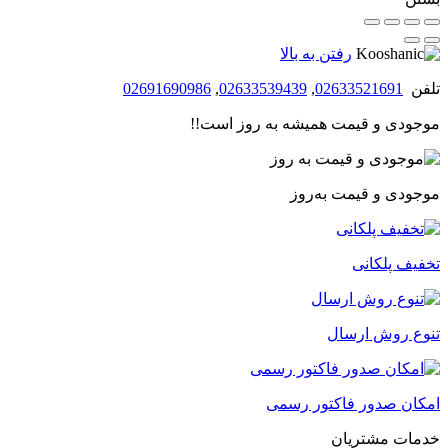
499,000 تومان
484,030 تومان
بود.
است.
رفتن به بالا
تلفن
02633521691
,
02633539439
,
02691690986
موجودی و قیمت همیشه به روز است!!
موجودی و قیمت به‌روز
تخفیف پلکانی
تنوع روش ارسال
امکان صدور فاکتور رسمی
خدمات مشتریان