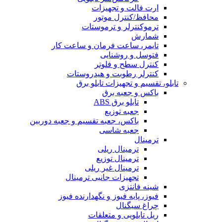
ارت فالت و تجهیزات
محافظ/کنترل موتور
ترموکنترلر و ترموستات
شمارش
تایمر، ساعت فرمان و ساعت کار
فتوسل و روشنایی
کنترل سطح و فلوتر
کنترلر رطوبت و هیدروستات
تابلو، تقسیم و تجهیزات تابلو برق
باکس و جعبه برق
تابلو برق ABS
جعبه توزیع
باکس، جعبه تقسیم و جعبه دوربین
جعبه شاسی
ترمینال
ترمینال ریلی
ترمینال توزیع
ترمینال غیر ریلی
تجهیزات جانبی ترمینال
شینه فانتزی
فیوز، پایه فیوز و نگهدارنده فیوز
چراغ سیگنال
ریل تابلویی و متعلقات