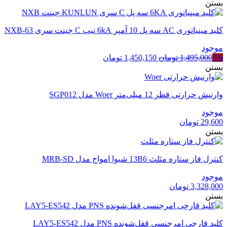
بستن
کلید مینیاتوری AC سه پل 10 آمپر 6kA تیپ C چینت سری NXB-63
موجود
قیمت
قیمت
3%
1,495,000
تومان
1,450,150
تومان
اصلی
فعلی
بستن
1,495,000 تومان
1,450,150 تومان
بود.
است.
وارنیش حرارتی قطر 12 میلی‌متر Woer مدل SGP012
موجود
29,600
تومان
بستن
کنترل فاز ستاره مثلث 13B6 شیوا امواج مدل MRB-SD
موجود
3,328,000
تومان
بستن
کلید قارچی امرجنسی قفل‌شونده PNS مدل LAY5-ES542