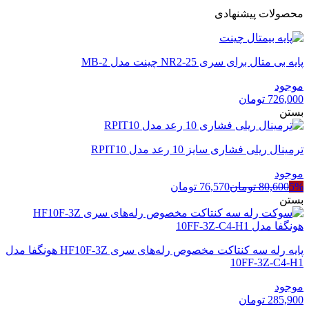
محصولات پیشنهادی
پایه بی متال برای سری NR2-25 چینت مدل MB-2
موجود
726,000
تومان
بستن
ترمینال ریلی فشاری سایز 10 رعد مدل RPIT10
موجود
5%
80,600
تومان
76,570
تومان
بستن
پایه رله سه کنتاکت مخصوص رله‌های سری HF10F-3Z هونگفا مدل
10FF-3Z-C4-H1
موجود
285,900
تومان