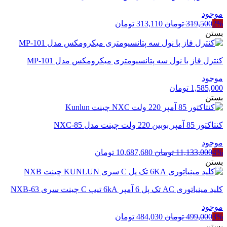
موجود
قیمت
قیمت
2%
319,500
تومان
313,110
تومان
اصلی
فعلی
بستن
319,500 تومان
313,110 تومان
بود.
است.
کنترل فاز با نول سه پتانسیومتری میکرومکس مدل MP-101
موجود
1,585,000
تومان
بستن
کنتاکتور 85 آمپر بوبین 220 ولت چینت مدل NXC-85
موجود
قیمت
قیمت
4%
11,133,000
تومان
10,687,680
تومان
اصلی
فعلی
بستن
11,133,000 تومان
10,687,680 تومان
بود.
است.
کلید مینیاتوری AC تک پل 6 آمپر 6kA تیپ C چینت سری NXB-63
موجود
قیمت
قیمت
3%
499,000
تومان
484,030
تومان
اصلی
فعلی
بستن