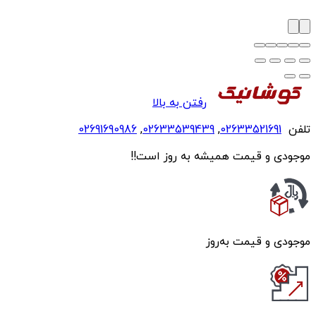
رفتن به بالا
تلفن
02633521691
,
02633539439
,
02691690986
موجودی و قیمت همیشه به روز است!!
موجودی و قیمت به‌روز