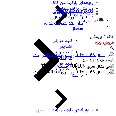
رویه‌های بازگرداندن کالا
ویرایش یا لغو سفارش
کنتاکتور خازنی
کنترلر و نمایشگر تابلویی
پرسش‌های پرتکرار
رگولاتور بانک خازنی
دانشنامه
خازن قدرت و سیلندری
سه‌فاز
خانه
/ بی‌متال
کلید حرارتی
فروش ویژه
اشنایدر
🔍
کلید حرارتی
هیوندای
کلید حرارتی چینت
کلید حرارتی PNS
بی‌متال
کنترل فاز
تابلو، تقسیم و تجهیزات تابلو برق