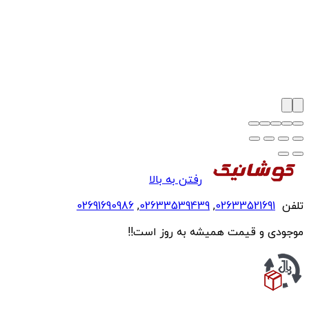
رفتن به بالا
تلفن
02633521691
,
02633539439
,
02691690986
موجودی و قیمت همیشه به روز است!!