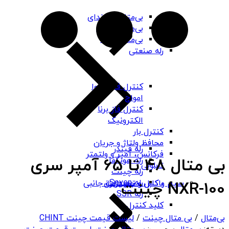
بی‌متال هیوندای
بی‌متال چینت
بی‌متال PNS
رله صنعتی
کنترل فاز شیوا
امواج
کنترل فاز برنا
الکترونیک
کنترل بار
محافظ ولتاژ و جریان
رله فیندر
فرکانس، آمپر و ولتمتر
بی متال 48 تا 65 آمپر سری
رله هونگفا
تابلویی
رله چینت
رله Seven
باکس و جعبه برق
سیم و کابل و تجهیزات جانبی
NXR-100 چینت
رله SSR
کلید کنترل
بی‌متال
/
بی متال چینت
/
لیست قیمت چینت CHINT