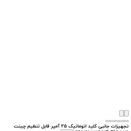
تجهیزات جانبی کلید اتوماتیک 25 آمپر قابل تنظیم چینت