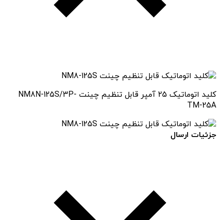
کلید اتوماتیک 25 آمپر قابل تنظیم چینت NM8N-125S/3P-
TM-25A
جزئیات ارسال