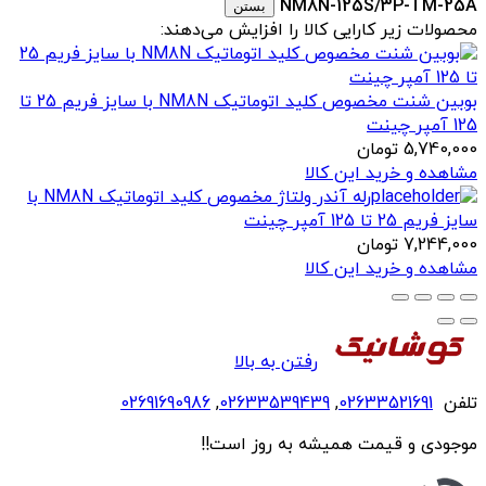
NM8N-125S/3P-TM-25A
بستن
محصولات زیر کارایی کالا را افزایش می‌دهند:
بوبین شنت مخصوص کلید اتوماتیک NM8N با سایز فریم 25 تا
125 آمپر چینت
5,740,000
تومان
مشاهده و خرید این کالا
رله آندر ولتاژ مخصوص کلید اتوماتیک NM8N با
سایز فریم 25 تا 125 آمپر چینت
7,244,000
تومان
مشاهده و خرید این کالا
رفتن به بالا
تلفن
02633521691
,
02633539439
,
02691690986
موجودی و قیمت همیشه به روز است!!