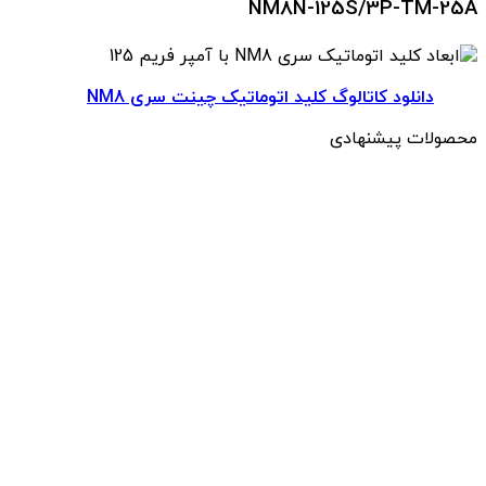
NM8N-125S/3P-TM-25A
دانلود کاتالوگ کلید اتوماتیک چینت سری NM8
محصولات پیشنهادی