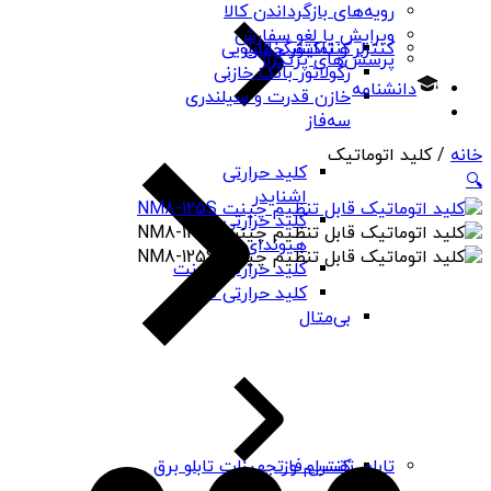
رویه‌های بازگرداندن کالا
ویرایش یا لغو سفارش
کنتاکتور خازنی
کنترلر و نمایشگر تابلویی
پرسش‌های پرتکرار
رگولاتور بانک خازنی
دانشنامه
خازن قدرت و سیلندری
سه‌فاز
خانه
/ کلید اتوماتیک
کلید حرارتی
🔍
اشنایدر
کلید حرارتی
هیوندای
کلید حرارتی چینت
کلید حرارتی PNS
بی‌متال
کنترل فاز
تابلو، تقسیم و تجهیزات تابلو برق