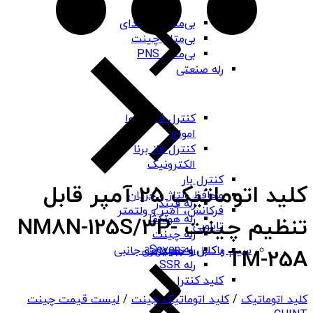
بی‌متال هیوندای
بی‌متال چینت
بی‌متال PNS
رله صنعتی
کنترل فاز شیوا
امواج
کنترل فاز برنا
الکترونیک
کنترل بار
کلید اتوماتیک 25 آمپر قابل
محافظ ولتاژ و جریان
رله فیندر
فرکانس، آمپر و ولتمتر
رله هونگفا
تنظیم چینت NM8N-125S/3P-
تابلویی
رله چینت
رله Seven
باکس و جعبه برق
سیم و کابل و تجهیزات جانبی
TM-25A
رله SSR
کلید کنترل
کلید اتوماتیک
/
کلید اتوماتیک چینت
/
لیست قیمت چینت