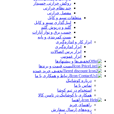
روکش حرارتی چسبدار
چند نظام حرارتی
مفصل حرارتی
متعلقات سیم و کابل
لیبل‌گذاری سیم و کابل
گلند و درپوش گلند
چسب برق و نوار آپارات
بست کمربندی و پایه
ابزار کار و اندازه‌گیری
ابزار اندازه‌گیری
ابزار پرس اتصالات
ابزار عمومی
تخفیف‌ها و پیشنهادها
لیست قیمت و برندها
تخفیف خرید عمده
ارتباط و همکاری با ما
درباره کوشانیک
تماس با ما
استخدام در تیم کوشا
همکاری با کوشانیک در تامین کالا
راهنما
راهنمای خرید
رویه‌های ارسال سفارش