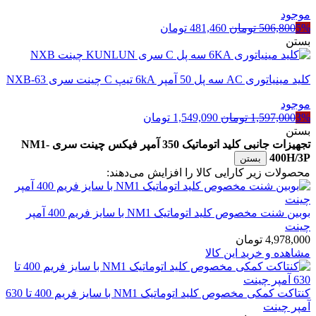
موجود
قیمت
قیمت
5%
506,800
تومان
481,460
تومان
اصلی
فعلی
بستن
506,800 تومان
481,460 تومان
بود.
است.
کلید مینیاتوری AC سه پل 50 آمپر 6kA تیپ C چینت سری NXB-63
موجود
قیمت
قیمت
3%
1,597,000
تومان
1,549,090
تومان
اصلی
فعلی
بستن
1,597,000 تومان
1,549,090 تومان
تجهیزات جانبی کلید اتوماتیک 350 آمپر فیکس چینت سری NM1-
بود.
است.
400H/3P
بستن
محصولات زیر کارایی کالا را افزایش می‌دهند:
بوبین شنت مخصوص کلید اتوماتیک NM1 با سایز فریم 400 آمپر
چینت
4,978,000
تومان
مشاهده و خرید این کالا
کنتاکت کمکی مخصوص کلید اتوماتیک NM1 با سایز فریم 400 تا 630
آمپر چینت