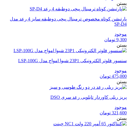
بستن
پارتیشن کوتاه مخصوص ترمینال پیچی دوطبقه سایز 4 رعد مدل
SP-D4
موجود
9,300
تومان
بستن
سنسور فلوتر الکترونیکی 23P1 شیوا امواج مدل LSP-100G
موجود
475,000
تومان
بستن
پریز ریلی کاوردار تابلویی رعد سری DSO
موجود
321,600
تومان
بستن