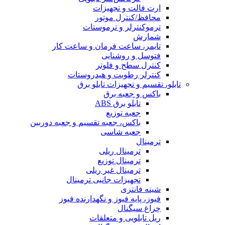
ارت فالت و تجهیزات
محافظ/کنترل موتور
ترموکنترلر و ترموستات
شمارش
تایمر، ساعت فرمان و ساعت کار
فتوسل و روشنایی
کنترل سطح و فلوتر
کنترلر رطوبت و هیدروستات
تابلو، تقسیم و تجهیزات تابلو برق
باکس و جعبه برق
تابلو برق ABS
جعبه توزیع
باکس، جعبه تقسیم و جعبه دوربین
جعبه شاسی
ترمینال
ترمینال ریلی
ترمینال توزیع
ترمینال غیر ریلی
تجهیزات جانبی ترمینال
شینه فانتزی
فیوز، پایه فیوز و نگهدارنده فیوز
چراغ سیگنال
ریل تابلویی و متعلقات