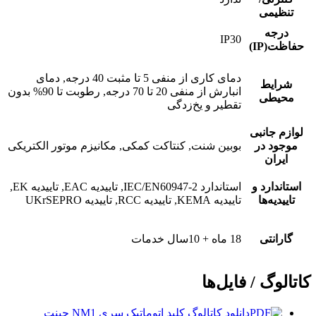
تنظیمی
درجه
IP30
حفاظت(IP)
دمای کاری از منفی 5 تا مثبت 40 درجه, دمای
شرایط
انبارش از منفی 20 تا 70 درجه, رطوبت تا 90% بدون
محیطی
تقطیر و یخ‌زدگی
لوازم جانبی
موجود در
بوبین شنت, کنتاکت کمکی, مکانیزم موتور الکتریکی
ایران
استاندارد و
استاندارد IEC/EN60947-2, تاییدیه EAC, تاییدیه EK,
تاییدیه‌ها
تاییدیه KEMA, تاییدیه RCC, تاییدیه UKrSEPRO
گارانتی
18 ماه + 10سال خدمات
کاتالوگ / فایل‌ها
دانلود کاتالوگ کلید اتوماتیک سری NM1 چینت