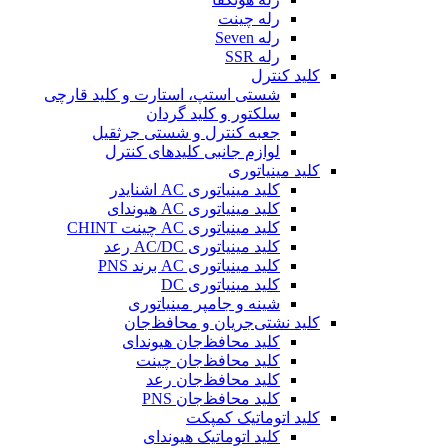
رله چینت
رله Seven
رله SSR
کلید کنترل
شستی استپ، استارت و کلید قارچی
سلکتور و کلید گردان
جعبه کنترل و شستی جرثقیل
لوازم جانبی کلیدهای کنترل
کلید مینیاتوری
کلید مینیاتوری AC اشنایدر
کلید مینیاتوری AC هیوندای
کلید مینیاتوری AC چینت CHINT
کلید مینیاتوری AC/DC رعد
کلید مینیاتوری AC برند PNS
کلید مینیاتوری DC
شینه و جامپر مینیاتوری
کلید نشتی‌جریان و محافظ‌جان
کلید محافظ‌جان هیوندای
کلید محافظ‌جان چینت
کلید محافظ‌جان رعد
کلید محافظ‌جان PNS
کلید اتوماتیک کمپکت
کلید اتوماتیک هیوندای