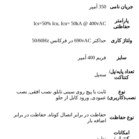
جریان نامی
350 آمپر
پارامتر
Ics=50% Icu, Icu= 50kA @ 400vAC
حفاظتی
ولتاژ کاری
حداکثر 690vAC در فرکانس 50/60Hz
سایز
فریم 400 آمپر
تعداد پایه/پل/
سه‌پل
کنتاکت
نوع
ثابت با پیچ روی سینی تابلو, نصب افقی, نصب
نصب(کاربری)
عمودی, ورود کابل از جلو
حفاظت در برابر اتصال کوتاه, حفاظت در برابر
نوع حفاظت
اضافه بار
امکانات
کنترلی/
ندارد