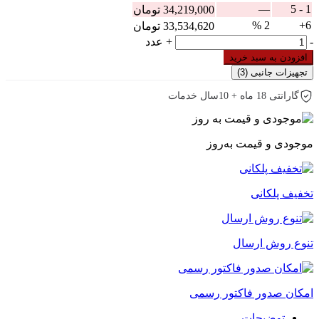
—
1 - 5
34,219,000
تومان
2 %
6+
33,534,620
تومان
کلید
-
+
عدد
اتوماتیک
افزودن به سبد خرید
350
تجهیزات جانبی
(3)
آمپر
فیکس
گارانتی 18 ماه + 10سال خدمات
چینت
سری
NM1-
موجودی و قیمت به‌روز
400H/3P
عدد
تخفیف پلکانی
تنوع روش ارسال
امکان صدور فاکتور رسمی
توضیحات