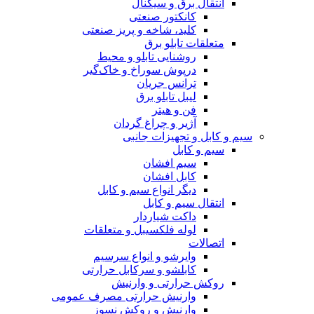
انتقال برق و سیگنال
کانکتور صنعتی
کلید، شاخه و پریز صنعتی
متعلقات تابلو برق
روشنایی تابلو و محیط
درپوش سوراخ و خاک‌گیر
ترانس جریان
لیبل تابلو برق
فن و هیتر
آژیر و چراغ گردان
سیم و کابل و تجهیزات جانبی
سیم و کابل
سیم افشان
کابل افشان
دیگر انواع سیم و کابل
انتقال سیم و کابل
داکت شیاردار
لوله فلکسیبل و متعلقات
اتصالات
وایرشو و انواع سرسیم
کابلشو و سرکابل حرارتی
روکش حرارتی و وارنیش
وارنیش حرارتی مصرف عمومی
وارنیش و روکش نسوز