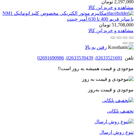
2,197,000
تومان
مشاهده و خرید این کالا
مکانیزم موتور الکتریکی مخصوص کلید اتوماتیک NM1
با سایز فریم 400 تا 630 آمپر چینت
51,708,000
تومان
مشاهده و خرید این کالا
رفتن به بالا
تلفن
02633521691
,
02633539439
,
02691690986
موجودی و قیمت همیشه به روز است!!
موجودی و قیمت به‌روز
تخفیف پلکانی
تنوع روش ارسال