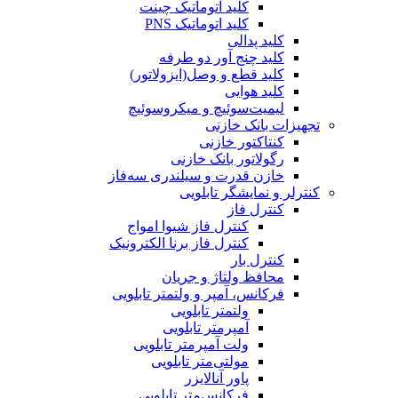
کلید اتوماتیک چینت
کلید اتوماتیک PNS
کلید پدالی
کلید چنج آور دو طرفه
کلید قطع و وصل(ایزولاتور)
کلید هوایی
لیمیت‌سوئیچ و میکروسوئیچ
تجهیزات بانک خازنی
کنتاکتور خازنی
رگولاتور بانک خازنی
خازن قدرت و سیلندری سه‌فاز
کنترلر و نمایشگر تابلویی
کنترل فاز
کنترل فاز شیوا امواج
کنترل فاز برنا الکترونیک
کنترل بار
محافظ ولتاژ و جریان
فرکانس، آمپر و ولتمتر تابلویی
ولتمتر تابلویی
آمپرمتر تابلویی
ولت آمپرمتر تابلویی
مولتی‌متر تابلویی
پاور آنالایزر
فرکانس‌متر تابلویی